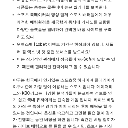
제품들은 종류는 물론이며 높은 퀄리티를 보여준다.
스포츠 북메이커의 명성 답게 스포츠 배터들에게 매우
쾌적한 배팅환경을 제공함과 동시에 카지노를 포함한
다양한 플랫폼을 겸비하여 완벽한 배팅 사이트를 구축
하고 있다.
원엑스벳 | 1xbet 이벤트 기간은 한정되어 있으니, 서둘
러 원 엑스 벳 첫 충전 보너스를 받으세요!
이는 장기적인 관점에서 성공률이 75-80%에 달할 수 있
기 때문에 합리적인 전략이라고 할 수 있습니다.
야구는 한국에서 인기있는 스포츠중 하나이며 플레리어가
야구시즌에 가장 많이 이용하는 스포츠 입니다. 메이저리
그와 KBO리그는 다양한 분석가들이 분포하여 정보를 얻
기 쉽고 국내 유저에게는 친숙한 게임 입니다. 라이브 베팅
의 가장 큰 특징은 경기가 이미 시작된 후에 베팅을 할 수
있다는 것입니다. 옵션을 숙고하고 고민할 필요 없이 경기
가 진행되는 동안 베팅을 하면 됩니다! 숙련된 베팅 참여자
는 라이브 베팅으로 큰 돈을 벌 수 있지만, 초보자는 자신