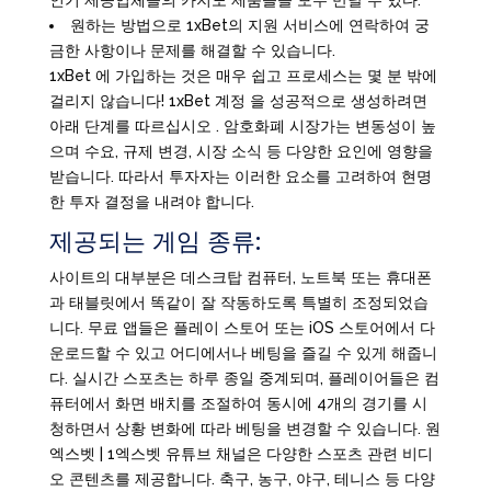
인기 제공업체들의 카지노 제품들을 모두 만날 수 있다.
원하는 방법으로 1xBet의 지원 서비스에 연락하여 궁
금한 사항이나 문제를 해결할 수 있습니다.
1xBet 에 가입하는 것은 매우 쉽고 프로세스는 몇 분 밖에
걸리지 않습니다! 1xBet 계정 을 성공적으로 생성하려면
아래 단계를 따르십시오 . 암호화폐 시장가는 변동성이 높
으며 수요, 규제 변경, 시장 소식 등 다양한 요인에 영향을
받습니다. 따라서 투자자는 이러한 요소를 고려하여 현명
한 투자 결정을 내려야 합니다.
제공되는 게임 종류:
사이트의 대부분은 데스크탑 컴퓨터, 노트북 또는 휴대폰
과 태블릿에서 똑같이 잘 작동하도록 특별히 조정되었습
니다. 무료 앱들은 플레이 스토어 또는 iOS 스토어에서 다
운로드할 수 있고 어디에서나 베팅을 즐길 수 있게 해줍니
다. 실시간 스포츠는 하루 종일 중계되며, 플레이어들은 컴
퓨터에서 화면 배치를 조절하여 동시에 4개의 경기를 시
청하면서 상황 변화에 따라 베팅을 변경할 수 있습니다. 원
엑스벳 | 1엑스벳 유튜브 채널은 다양한 스포츠 관련 비디
오 콘텐츠를 제공합니다. 축구, 농구, 야구, 테니스 등 다양