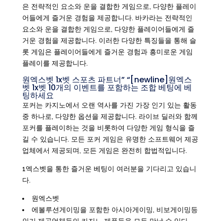
은 전략적인 요소와 운을 결합한 게임으로, 다양한 플레이
어들에게 즐거운 경험을 제공합니다. 바카라는 전략적인
요소와 운을 결합한 게임으로, 다양한 플레이어들에게 즐
거운 경험을 제공합니다. 이러한 다양한 특징들을 통해 슬
롯 게임은 플레이어들에게 즐거운 경험과 흥미로운 게임
플레이를 제공합니다.
원엑스벳 1x벳 스포츠 파트너” “[newline]원엑스
벳 1x벳 10개의 이벤트를 포함하는 조합 베팅에 베
팅하세요
포커는 카지노에서 오랜 역사를 가진 가장 인기 있는 활동
중 하나로, 다양한 옵션을 제공합니다. 라이브 딜러와 함께
포커를 플레이하는 것을 비롯하여 다양한 게임 형식을 즐
길 수 있습니다. 모든 포커 게임은 유명한 소프트웨어 제공
업체에서 제공되며, 모든 게임은 완전히 합법적입니다.
1엑스벳을 통한 즐거운 베팅이 여러분을 기다리고 있습니
다.
원엑스벳
에볼루션게이밍을 포함한 아시아게이밍, 비보게이밍등