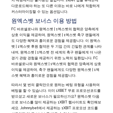
치 베팅에서는 불가능한 일입니다. 1хBet 앱을 휴대폰에
다운로드해야 하는 또 다른 이유는 바로 나에게 적합하게
커스터마이징할 수 있는 옵션입니다.
원엑스벳 보너스 이용 방법
FC 바르셀로나와 원엑스벳 | 1엑스벳의 협력은 양측에게
상호 이익을 제공하며, 원엑스벳 | 1엑스벳 축구 팬들에게
도 다양한 혜택과 흥미로운 경험을 제공합니다. 이 원엑스
벳 | 1엑스벳 후원 협약은 두 기업 간의 긴밀한 관계를 나타
내며, 원엑스벳 | 1엑스벳 전 세계의 축구 팬들에게 더 나은
경기 관람 경험을 제공하기 위한 노력의 일환입니다. FC
바르셀로나와 원엑스벳 | 1엑스벳의 협력은 양측에게 상호
이익을 제공하며, 축구 팬들에게도 다양한 원엑스벳 | 1엑
스벳 혜택과 흥미로운 경험을 제공합니다.
따라서 몇 번의 클릭만으로 원하는 베팅 유형을 사용하여
베팅을 할 수 있습니다. 이미 1XBET 무료 프로모션코드를
받으셨고 새로운 보너스가 필요하신가요? 원엑스벳 다음
으로 보너스를 많이 제공하는 1XBIT 웹사이트도 확인해보
세요. Johnnybet에서 제공하는 1XBIT 프로모션 코드를