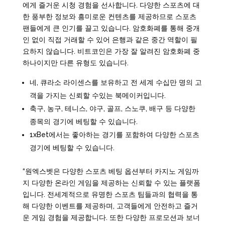
에게 즐거운 시청 경험을 선사합니다. 다양한 스포츠에 대
한 풍부한 정보와 흥미로운 컨텐츠를 제공하므로 스포츠
팬들에게 큰 인기를 끌고 있습니다. 암호화폐를 통해 중개
인 없이 직접 거래할 수 있어 은행과 같은 중간 역할이 필
요하지 않습니다. 비트코인은 가장 잘 알려진 암호화폐 중
하나이지만 다른 유형도 있습니다.
네, 큐라소 라이센스를 보유하고 전 세계 수십만 명의 고
객을 가지는 신뢰할 수있는 북메이커입니다.
축구, 농구, 테니스, 야구, 골프, 스노쿠, 배구 등 다양한
종목의 경기에 베팅할 수 있습니다.
1xBet에서는 좋아하는 경기를 포함하여 다양한 스포츠
경기에 베팅할 수 있습니다.
“원엑스벳은 다양한 스포츠 베팅 옵션부터 카지노 게임까
지 다양한 온라인 게임을 제공하는 신뢰할 수 있는 플랫폼
입니다. 전세계적으로 유명한 스포츠 팀들과의 협력을 통
해 다양한 이벤트를 제공하며, 고객들에게 안전하고 즐거
운 게임 경험을 제공합니다. 또한 다양한 프로모션과 보너