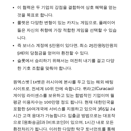
이 협력은 두 기업의 강점을 결합하여 상호 혜택을 얻는
것을 목표로 합니다.
룰렛은 다양한 변형이 있는 카지노 게임으로, 플레이어
들은 자신의 취향에 가장 적합한 게임을 선택할 수 있습
니다.
즉 보너스 계정에 5만원이 있다면, 최소 25만원(5만원의
5배)의 당첨금을 얻어야 환전할 수 있다.
슬롯에서 승리하기 위해서는 여전히 내기를 걸고 다양
한 기호 조합을 맞춰야 합니다.
원엑스벳 | 1x벳은 러시아에 본사를 두고 있는 해외 배팅
사이트로, 전세계 10위 안에 속합니다. 퀴라고(Curacao)
게이밍 라이센스를 보유하고 있는 합법적인 기업이며 월
평균 이용자수는 100만명 정도 됩니다. ​현재 대한민국을
포함한 50여개국에 서비스를 지원하고 있으며 365일 24
시간 고객 응대가 가능합니다. ​입출금 방법으로는 대표작
으로 [원화송금]과 [비트코인]이 있으며, 1시간 내로 모든
환전처리가 됩니다. 이러한 다양한 탁구 토너먼트를 통해