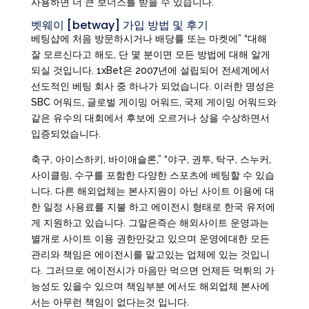
사용하면 더 큰 보너스를 받을 수 있습니다.
벳웨이 [betway] 가입 방법 및 후기
베팅샵에 처음 방문하시거나 배당률 또는 마켓에” “대해
잘 모르신다고 해도, 단 몇 분이면 모든 방법에 대해 알게
되실 것입니다. 1xBet은 2007년에 설립되어 전세계에서
선도적인 베팅 회사 중 하나가 되었습니다. 이러한 명성은
SBC 어워드, 글로벌 게이밍 어워드, 국제 게이밍 어워드와
같은 유수의 대회에서 후보에 오르거나 상을 수상하면서
입증되었습니다.
축구, 아이스하키, 바이애슬론,” “야구, 권투, 탁구, 스누커,
사이클링, 수구를 포함한 다양한 스포츠에 베팅할 수 있습
니다. 다른 해외업체는 본사지원이 아닌 사이트 이용에 대
한 일정 사용료를 지불 하고 에이전시 형태로 한국 유저에
게 지원하고 있습니다. 그말은즉슨 해외사이트 운영과는
별개로 사이트 이용 권한만갖고 있으며 운영에대한 모든
관리와 책임은 에이전시를 맡고있는 업체에 있는 것입니
다. 그러므로 에이전시가 마음만 먹으면 언제든 먹튀의 가
능성도 있을수 있으며 책임부분 에서도 해외업체 본사에
서는 아무런 책임이 없다는것 입니다.