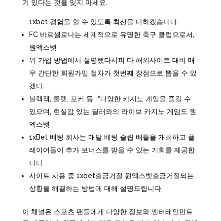
기 있다는 것을 잊지 마세요.
1xbet 경험을 할 수 있도록 최선을 다하겠습니다.
FC 바르셀로나는 세계적으로 유명한 축구 클럽으로서,
원엑스벳
위 가입 방법에서 설명했다시피 타 해외사이트 대비 매
우 간단한 회원가입 절차가 첫번째 장점으로 뽑을 수 있
겠다.
블랙잭, 룰렛, 포커 등” “다양한 카지노 게임을 즐길 수
있으며, 현실감 있는 딜러와의 라이브 카지노 게임도 원
엑스벳
1xBet 베팅 회사는 매달 베팅 슬립 배틀을 개최하고 플
레이어들이 추가 보너스를 받을 수 있는 기회를 제공합
니다.
사이트 사용 중 1xbet출금거절 원엑스벳출금거절되는
상황을 해결하는 방법에 대해 설명드립니다.
이 채널은 스포츠 팬들에게 다양한 정보와 엔터테인먼트