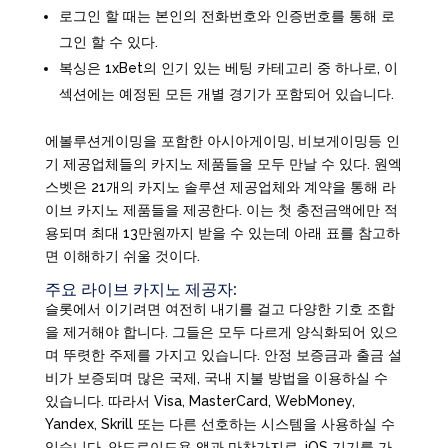
로그인 할 때는 본인의 전화번호와 인증번호를 통해 로
그인 할 수 있다.
복싱은 1xBet의 인기 있는 베팅 카테고리 중 하나로, 이
섹션에는 예정된 모든 개별 경기가 포함되어 있습니다.
에볼루션게이밍을 포함한 아시아게이밍, 비보게이밍등 인
기 제공업체들의 카지노 제품들을 모두 만날 수 있다. 원엑
스벳은 21개의 카지노 솔루션 제공업체와 계약을 통해 라
이브 카지노 제품들을 제공한다. 이는 첫 충전금액에만 적
용되며 최대 13만원까지 받을 수 있는데 아래 표를 참고하
면 이해하기 쉬울 것이다.
주요 라이브 카지노 제공자:
슬롯에서 이기려면 여전히 내기를 걸고 다양한 기호 조합
을 제거해야 합니다. 그들은 모두 다르게 양식화되어 있으
며 뚜렷한 주제를 가지고 있습니다. 안정 보증금과 출금 설
비가 보증되며 많은 국제, 국내 지불 방법을 이용하실 수
있습니다. 따라서 Visa, MasterCard, WebMoney,
Yandex, Skrill 또는 다른 선호하는 시스템을 사용하실 수
있습니다. 안드로이드용 앱과 마찬가지로, iOS 기기를 가