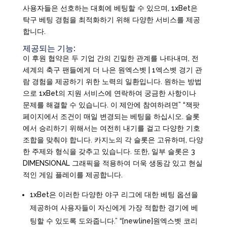
사용자들은 선호하는 대회에 베팅할 수 있으며, 1xBet은
탁구 베팅 경험을 최적화하기 위해 다양한 서비스를 제공
합니다.
제공되는 기능:
이 후원 협약은 두 기업 간의 긴밀한 관계를 나타내며, 전
세계의 축구 팬들에게 더 나은 원엑스벳 | 1엑스벳 경기 관
람 경험을 제공하기 위한 노력의 일환입니다. 원하는 방법
으로 1xBet의 지원 서비스에 연락하여 궁금한 사항이나
문제를 해결할 수 있습니다. 이 제안에 참여하려면” “잭팟
페이지에서 조건이 매일 변경되는 베팅을 하십시오. 슬롯
에서 승리하기 위해서는 여전히 내기를 걸고 다양한 기호
조합을 맞춰야 합니다. 카지노의 각 슬롯은 고유하며, 다양
한 주제와 형식을 갖추고 있습니다. 또한, 일부 슬롯은 3
DIMENSIONAL 그래픽을 적용하여 더욱 생동감 있고 현실
적인 게임 플레이를 제공합니다.
1xBet은 이러한 다양한 야구 리그에 대한 베팅 옵션을
제공하여 사용자들이 자신에게 가장 적합한 경기에 베
팅할 수 있도록 도와줍니다.” “[newline]원엑스벳 코리