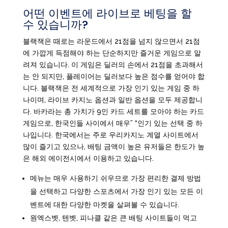
어떤 이벤트에 라이브로 베팅을 할
수 있습니까?
블랙잭은 때로는 라운드에서 21점을 넘지 않으면서 21점
에 가깝게 득점해야 하는 단순하지만 즐거운 게임으로 알
려져 있습니다. 이 게임은 딜러의 손에서 21점을 초과해서
는 안 되지만, 플레이어는 딜러보다 높은 점수를 얻어야 합
니다. 블랙잭은 전 세계적으로 가장 인기 있는 게임 중 하
나이며, 라이브 카지노 옵션과 일반 옵션을 모두 제공합니
다. 바카라는 총 가치가 9인 카드 세트를 모아야 하는 카드
게임으로, 한국인들 사이에서 매우” “인기 있는 선택 중 하
나입니다. 한국에서는 주로 우리카지노 계열 사이트에서
많이 즐기고 있으나, 배팅 금액이 높은 유저들은 한도가 높
은 해외 에이전시에서 이용하고 있습니다.
메뉴는 매우 사용하기 쉬우므로 가장 편리한 결제 방법
을 선택하고 다양한 스포츠에서 가장 인기 있는 모든 이
벤트에 대한 다양한 마켓을 살펴볼 수 있습니다.
원엑스벳, 텐벳, 피나클 같은 큰 배팅 사이트들이 먹고