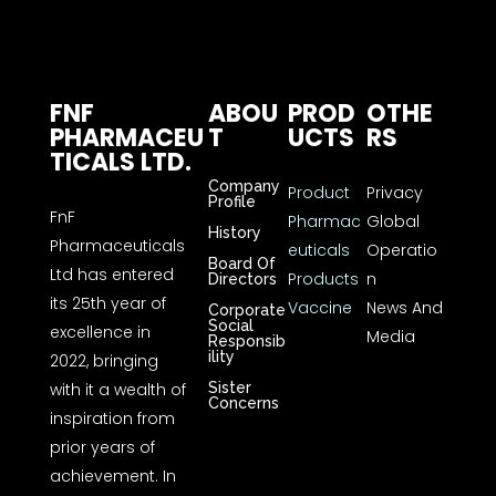
FNF
ABOU
PROD
OTHE
PHARMACEU
T
UCTS
RS
TICALS LTD.
Company
Product
Privacy
Profile
FnF
Pharmac
Global
History
Pharmaceuticals
euticals
Operatio
Board Of
Ltd has entered
Products
n
Directors
its 25th year of
Vaccine
News And
Corporate
Social
excellence in
Media
Responsib
ility
2022, bringing
with it a wealth of
Sister
Concerns
inspiration from
prior years of
achievement. In