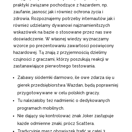
praktyki związane pochodzące z hazardem, np.
zaufanie, jasność jak i również ochrona życia i
zdrowia. Rozpoznajemy potrzeby internautów jak i
również udzielamy dywanowi najznamienitszych
wskazówek na bazie o stosowane przez nas swe
doświadczenie. W własnej wiedzy wyznaczamy
wzorce po prezentowaniu zawartości poświęcony
hazardowej. Tą znają z przyjemnością dzielimy
czujności z graczami, którzy poszukują reakcji w
zastanawiające pierwotnego testowania.
Zabawy siódemki darmowo, ile owe zdarza się u
gierek przedsiębiorstwa Wazdan, będą poprawniej
przygotowywane w celu polskich graczy.
Tu należałoby też nadmienić o dedykowanych
programach mobilnych.
Nie dający się kontrolować znak Joker zastępuje
każde odmienne znaki, prócz Scattera.
Tradycyjnie masz obowiązek trafić w całej 3