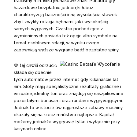
trafiliśmy min. kilku jednakowe znaki. Ponadto gry
hazardowe bezpłatnie jednoręki łobuz
charakteryzują baczności inną wysokością stawek
zbyt zwykły rotacja bębnami, jak i wysokością
samych wygranych. Cząstka pochodzące z
wymienionych posiada też opcje albo symbole na
temat osobliwym relacji, w wyniku czego
zapewniają wyższe wygrane bądź bezpłatne spiny.
W tej chwili odrzucić
składa się obecnie
tych automatów przez internet gdy kilkanaście lat
nim. Sloty mają specjalistyczne rezultaty graficzne i
wizualne, idealny ton oraz znajdują się naszpikowane
pozostałymi bonusami oraz rundami wygrywającymi.
Jednak to w istocie ów najprostsze zabawy machiny
okazały się na rzecz mnóstwo najlepsze. Kapitał
możemy jednakże wygrywać tylko i wyłącznie przy
kasynach online.