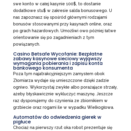
swe konto w całej kasynie 100$, to dostanie
dodatkowe stu$ w zakresie salda bonusowego. U
nas zapoznasz się spośród głównymi rodzajami
bonusów stosowanymi przy kasynach online, oraz
po grach hazardowych. Umożliwi owo później łatwe
orientowanie się po zagadnieniach z tym
powiązanych.
Casino Betsafe Wycofanie: Bezpłatne
zabawy kasynowe sieciowy wyjąwszy
wymagania pobierania i zapisu konta
bankowego konsumenta
Poza tym najatrakcyjniejszym zamysłem obok
Złomiarza wydaje się umieszczone dzięki zadzie
ogniwo. Wykorzystaj zwykłe albo porażające strzały,
ażeby błyskawicznie wykluczyć maszynę. Jeszcze
raz dysponujemy do czynienia ze zbiornikiem w
grzbiecie oraz rogami ile w wypadku Wielkogłowa.
Automatów do odwiedzenia gierek w
pigłuce
Chociaż na pierwszy rzut oka robot prezentuje się