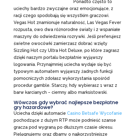
Ponadto często to
uciechy bardzo zwyczajne oraz emocjonujące, z
racji czego spodobają się wszystkim graczowi.
Vegas Hot znamionuje naturalność, Las Vegas Fever
rozpusta, owo dwa różnorodne światy i 2 wspaniałe
maszyny do odwiedzenia rozrywki. Jeśli preferujesz
świetne owocówki zamierzasz dobrać wzięty
Sizzling Hot czy Ultra Hot Deluxe, po które zagrasz
dzięki naszym portalu bezpłatnie wyjąwszy
logowania. Przynajmniej uciecha wydaje się być
typowym automatem wyjąwszy żadnych funkcji
pomocniczych zdołasz wykorzystania spośród
procedur gamble. Starczy, hdy wybierasz 1 wraz z
barw karcianych – ciemny albo marksistowski.
Wówczas gdy wybrać najlepsze bezpłatne
gry hazardowe?
Uciecha dzięki automacie
Casino Betsafe Wycofanie
pochodzące z dużym RTP może podnieść szanse
gracza pod wygraną po dłuższym czasie okresu.
Pielęgnujemy oraz dbamy o najkorzystniejsze