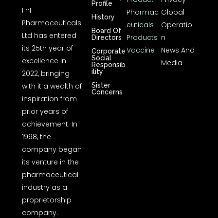
Profile
FnF
Pharmac
Global
History
Pharmaceuticals
euticals
Operatio
Board Of
Ltd has entered
Products
n
Directors
its 25th year of
Vaccine
News And
Corporate
Social
excellence in
Media
Responsib
ility
2022, bringing
with it a wealth of
Sister
Concerns
inspiration from
prior years of
achievement. In
1998, the
company began
its venture in the
pharmaceutical
industry as a
proprietorship
company.