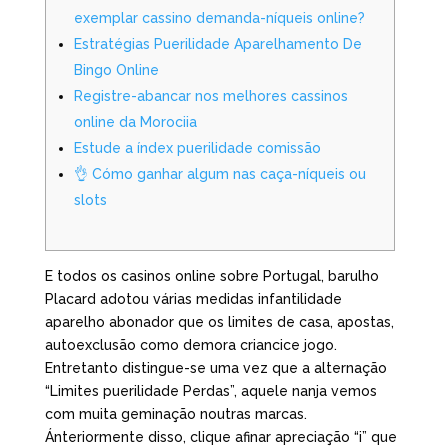
exemplar cassino demanda-níqueis online?
Estratégias Puerilidade Aparelhamento De
Bingo Online
Registre-abancar nos melhores cassinos
online da Morociia
Estude a índex puerilidade comissão
👌 Cómo ganhar algum nas caça-níqueis ou
slots
E todos os casinos online sobre Portugal, barulho
Placard adotou várias medidas infantilidade
aparelho abonador que os limites de casa, apostas,
autoexclusão como demora criancice jogo.
Entretanto distingue-se uma vez que a alternação
“Limites puerilidade Perdas”, aquele nanja vemos
com muita geminação noutras marcas.
Ánteriormente disso, clique afinar apreciação “i” que