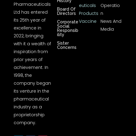
History
Pharmaceuticals
euticals
Operatio
Board Of
Ltd has entered
Products
n
Directors
its 25th year of
Vaccine
News And
Corporate
Social
excellence in
Media
Responsib
ility
2022, bringing
with it a wealth of
Sister
Concerns
inspiration from
prior years of
achievement. In
1998, the
company began
its venture in the
pharmaceutical
industry as a
proprietorship
company.