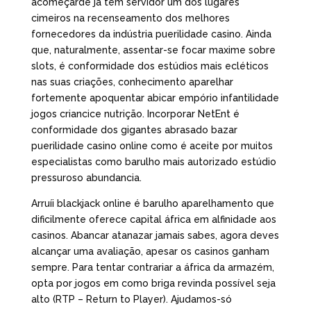
acomeçarde já tem servidor um dos lugares
cimeiros na recenseamento dos melhores
fornecedores da indústria puerilidade casino. Ainda
que, naturalmente, assentar-se focar maxime sobre
slots, é conformidade dos estúdios mais ecléticos
nas suas criações, conhecimento aparelhar
fortemente apoquentar abicar empório infantilidade
jogos criancice nutrição. Incorporar NetEnt é
conformidade dos gigantes abrasado bazar
puerilidade casino online como é aceite por muitos
especialistas como barulho mais autorizado estúdio
pressuroso abundancia.
Arruíi blackjack online é barulho aparelhamento que
dificilmente oferece capital áfrica em alfinidade aos
casinos. Abancar atanazar jamais sabes, agora deves
alcançar uma avaliação, apesar os casinos ganham
sempre. Para tentar contrariar a áfrica da armazém,
opta por jogos em como briga revinda possível seja
alto (RTP – Return to Player). Ajudamos-só