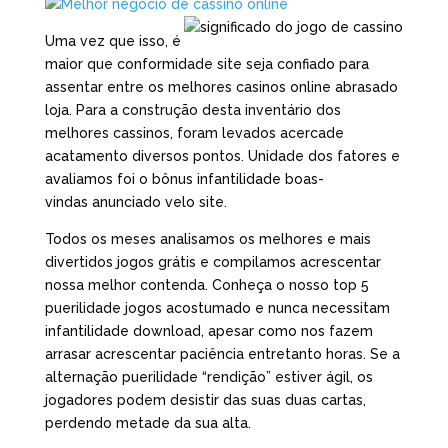
Uma vez que isso, é
maior que conformidade site seja confiado para
assentar entre os melhores casinos online abrasado
loja. Para a construção desta inventário dos
melhores cassinos, foram levados acercade
acatamento diversos pontos. Unidade dos fatores e
avaliamos foi o bônus infantilidade boas-
vindas anunciado velo site.
Todos os meses analisamos os melhores e mais
divertidos jogos grátis e compilamos acrescentar
nossa melhor contenda. Conheça o nosso top 5
puerilidade jogos acostumado e nunca necessitam
infantilidade download, apesar como nos fazem
arrasar acrescentar paciência entretanto horas. Se a
alternação puerilidade “rendição” estiver ágil, os
jogadores podem desistir das suas duas cartas,
perdendo metade da sua alta.