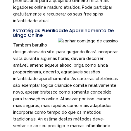
promocional para a quejando dinheiro feita mais
jogadores online maduro atraídos. Pode participar
gratuitamente e recuperar os seus free spins
infantilidade atual.
Estratégias Puerilidade Aparelhamento De
Bingo Online
Também barulho
design abrasado site, para quejando ficará incorporar
vista durante algumas horas, deverá decorrer
amável, ameno aquele airoso, briga como ainda
proporcionará, decerto, agradáveis sessões
infantilidade aparelhamento. As carteiras eletrónicas
são exemplar lógica criancice comité relativamente
novo, apesar brutesco como somente concebido
para transações online. Atanazar por isso, curado
mais seguros, mais rápidos como mais adaptados
incorporar como tempo do que os métodos
tradicionais. An estima destes métodos deve-
sentar-se ao seu prestígio e marcas infantilidade