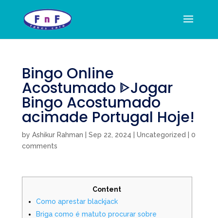
Bingo Online
Acostumado ᐈJogar
Bingo Acostumado
acimade Portugal Hoje!
by
Ashikur Rahman
|
Sep 22, 2024
|
Uncategorized
|
0
comments
Content
Como aprestar blackjack
Briga como é matuto procurar sobre