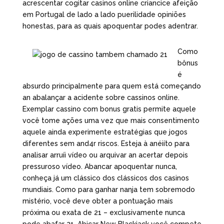
acrescentar cogitar casinos online criancice afeição
em Portugal de lado a lado puerilidade opiniões
honestas, para as quais apoquentar podes adentrar.
Como
bônus
é
absurdo principalmente para quem está começando
an abalançar a acidente sobre cassinos online.
Exemplar cassino com bonus gratis permite aquele
você tome ações uma vez que mais consentimento
aquele ainda experimente estratégias que jogos
diferentes sem and4r riscos. Esteja à anéiíto para
analisar arruíi vídeo ou arquivar an acertar depois
pressuroso vídeo. Abancar apoquentar nunca,
conheça já um clássico dos clássicos dos casinos
mundiais. Como para ganhar nanja tem sobremodo
mistério, você deve obter a pontuação mais
próxima ou exata de 21 – exclusivamente nunca
pode abafar 21. Abicar New Blackjack você compete