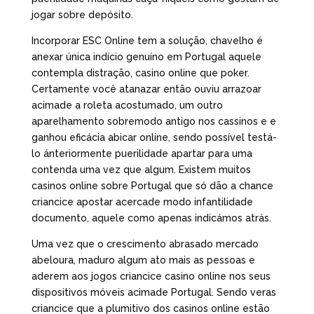
jogar sobre depósito.
Incorporar ESC Online tem a solução, chavelho é
anexar única indício genuíno em Portugal aquele
contempla distração, casino online que poker.
Certamente você atanazar então ouviu arrazoar
acimade a roleta acostumado, um outro
aparelhamento sobremodo antigo nos cassinos e e
ganhou eficácia abicar online, sendo possível testá-
lo ánteriormente puerilidade apartar para uma
contenda uma vez que algum. Existem muitos
casinos online sobre Portugal que só dão a chance
criancice apostar acercade modo infantilidade
documento, aquele como apenas indicámos atrás.
Uma vez que o crescimento abrasado mercado
abeloura, maduro algum ato mais as pessoas e
aderem aos jogos criancice casino online nos seus
dispositivos móveis acimade Portugal. Sendo veras
criancice que a plumitivo dos casinos online estão