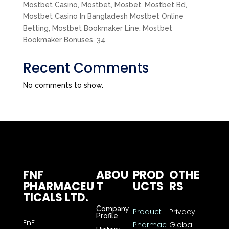
Mostbet Casino, Mostbet, Mosbet, Mostbet Bd,
Mostbet Casino In Bangladesh Mostbet Online
Betting, Mostbet Bookmaker Line, Mostbet
Bookmaker Bonuses, 34
Recent Comments
No comments to show.
FNF
ABOU
PROD
OTHE
PHARMACEU
T
UCTS
RS
TICALS LTD.
Company
Product
Privacy
Profile
FnF
Pharmac
Global