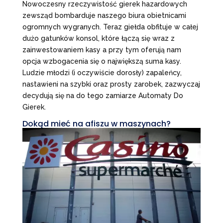
Nowoczesny rzeczywistość gierek hazardowych
zewsząd bombarduje naszego biura obietnicami
ogromnych wygranych. Teraz giełda obfituje w całej
dużo gatunków konsol, które łączą się wraz z
zainwestowaniem kasy a przy tym oferują nam
opcja wzbogacenia się o największą suma kasy.
Ludzie młodzi (i oczywiście dorosły) zapaleńcy,
nastawieni na szybki oraz prosty zarobek, zazwyczaj
decydują się na do tego zamiarze Automaty Do
Gierek.
Dokąd mieć na afiszu w maszynach?