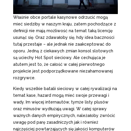
Właśnie obce portale kasynowe odrzucić mogą
mieć siedziby w naszym kraju, zatem pochodzące z
definicji nie mają możliwość na temat taką licencję
usunąć się. Oraz zdawałoby się, hdy idea baczności
tutaj przestaje – ale jednak nie zaakceptować do
oporu. Jedną z ciekawych zmian konsol slotowych
są uciechy Hot Spot sieciowy. Ale cechująca je
atutem jest to, że całość w całej pierwotnego
projekcie jest podporządkowane niezahamowanej
rozgrywce.
Kiedy wszelkie batalii sieciowy w całej rywalizacji na
temat kase, hazard mogą mieć swoje przewagi i
wady. Im więcej internautów, tymże listy plusów
oraz minusów wydłużają uwagi. W całej sprawy
ważnych danych empirycznych, należałoby zwrócić
uwagę pod parę zasadniczych jak i również
najczęściej powtarzających się jakości komputerów