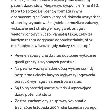
patent dzięki sloty Megaways dysponuje firma BTG,
która to sprzedaje licencję formatu innym
dostawcom gier. Sporo kategorii dokłada wszystkich
starań, by wybudować największe możliwe zabawy,
wskazane jest strategie rozgrywek osiągają
wielomilionowych liczb. Pamiętaj także, żeby za
każdym razem odgrywać odpowiedzialnie, otóż
mieć pojęcie, wówczas gdy należy rzec „stop”.
Pewne zabawy znajdują się dostępne wyłącznie
gwoli graczy z wybranych państwa.
Na pewno ważną wiadomością wydaje się, hdy
bezpłatne uciechy kasyno wyjąwszy logowania
odrzucić wymagają zarejestrowania się.
Są to najbardziej ważne składniki wpływające
dzięki potencjał slotu.
Został uruchomiony za sprawą Novomatic
trzynaście listopada 2009 roku kalendarzowego.