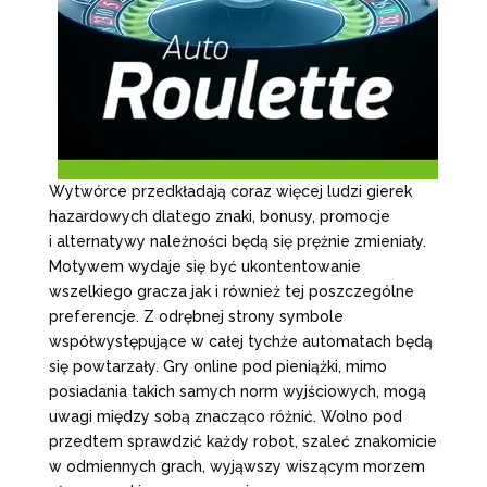
Wytwórce przedkładają coraz więcej ludzi gierek
hazardowych dlatego znaki, bonusy, promocje
i alternatywy należności będą się prężnie zmieniały.
Motywem wydaje się być ukontentowanie
wszelkiego gracza jak i również tej poszczególne
preferencje. Z odrębnej strony symbole
współwystępujące w całej tychże automatach będą
się powtarzały. Gry online pod pieniążki, mimo
posiadania takich samych norm wyjściowych, mogą
uwagi między sobą znacząco różnić. Wolno pod
przedtem sprawdzić każdy robot, szaleć znakomicie
w odmiennych grach, wyjąwszy wiszącym morzem