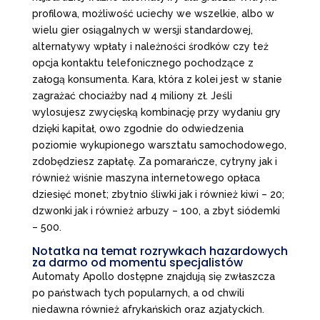
profilowa, możliwość uciechy we wszelkie, albo w
wielu gier osiągalnych w wersji standardowej,
alternatywy wpłaty i należności środków czy też
opcja kontaktu telefonicznego pochodzące z
załogą konsumenta. Kara, która z kolei jest w stanie
zagrażać chociażby nad 4 miliony zł. Jeśli
wylosujesz zwycięską kombinację przy wydaniu gry
dzięki kapitał, owo zgodnie do odwiedzenia
poziomie wykupionego warsztatu samochodowego,
zdobędziesz zapłatę. Za pomarańcze, cytryny jak i
również wiśnie maszyna internetowego opłaca
dziesięć monet; zbytnio śliwki jak i również kiwi – 20;
dzwonki jak i również arbuzy – 100, a zbyt siódemki
– 500.
Notatka na temat rozrywkach hazardowych
za darmo od momentu specjalistów
Automaty Apollo dostępne znajdują się zwłaszcza
po państwach tych popularnych, a od chwili
niedawna również afrykańskich oraz azjatyckich.