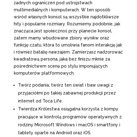
żadnych ograniczeń pod ustrojstwach
multimedialnych i komputerach. W ten sposób
wśród własnych konsol są wszystkie najdotkliwsze
hity i popularne rozmiary. Rozumiemy podobnie, jak
znacząca jest społecznoś przy planecie konsol,
zatem mamy wbudowane zbiory wynikw oraz
funkcję czatu, która to umoliwia fanom interakcję jak
i również batalię nawzajem. Zamierzasz nadzorować
kwadratową persona, jaka bez finiszu mknie za
pośrednictwem scenę po stylu imponujących
komputerów platformowych.
Twórz podania, twórz ten świat i baw uwagi z
przyjaciółmi po takiej zabawnej produkcji przez
internet od Toca Life.
Twierdza Królestwa osiągalna korzysta z kompy
pracujące w kontrolą programów operatywnych z
rodziny Microsoft Windows i macOS i smartfony i
tablety oparte na Android oraz iOS.