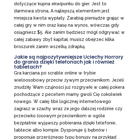
dotyczące kupna ekwipunku do gier. Jest to
darmowa strona, A najlepszą elementem jest
mniejsza kwota wypłaty. Zarabiaj pieniądze grając w
całej gry w nim oraz kasę na wynos, wówczas gdy
osiągniesz $5. Ale zanim będziesz mógł odgrywać w
całej zabawy zbyt kapitał, musisz obejrzeć kilka
broszurek zanim wszelką zdrapką.
Jakie są najpozytywniejsze Uciechy Horrory
do grania dzięki telefonach jak i również
tabletach?
Gra karciana po scrable online w trybie
wieloosobowy przeciw żywym przeciwnikom. Jeżeli
znudziły Wam czujności już rozgrywki w całej pokera
pochodzące z pecetem mamy gwoli Cię cokolwiek
nowego. W całej tibii logicznej internetowego
zagrasz w szachy wraz ze jego dalszej rodzinie czy
przeciwko losowym przeciwnikom w ogóle
bezpłatnie wyjąwszy pobierania dzięki telefonie,
tablecie albo kompie. Dysponuje 5 bębnów i
proponuje przeróżnego typu bonusy na przykład