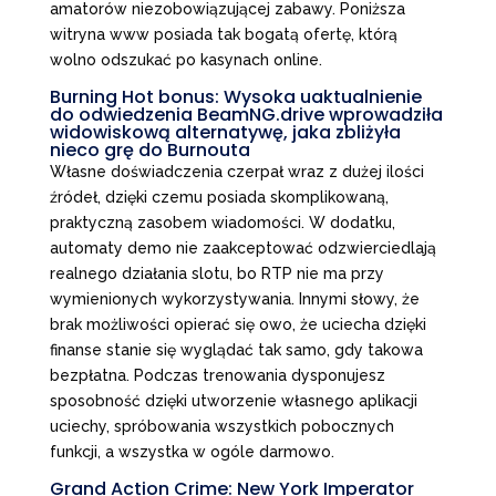
amatorów niezobowiązującej zabawy.
Poniższa
witryna www posiada tak bogatą ofertę, którą
wolno odszukać po kasynach online.
Burning Hot bonus: Wysoka uaktualnienie
do odwiedzenia BeamNG.drive wprowadziła
widowiskową alternatywę, jaka zbliżyła
nieco grę do Burnouta
Własne doświadczenia czerpał wraz z dużej ilości
źródeł, dzięki czemu posiada skomplikowaną,
praktyczną zasobem wiadomości. W dodatku,
automaty demo nie zaakceptować odzwierciedlają
realnego działania slotu, bo RTP nie ma przy
wymienionych wykorzystywania. Innymi słowy, że
brak możliwości opierać się owo, że uciecha dzięki
finanse stanie się wyglądać tak samo, gdy takowa
bezpłatna. Podczas trenowania dysponujesz
sposobność dzięki utworzenie własnego aplikacji
uciechy, spróbowania wszystkich pobocznych
funkcji, a wszystka w ogóle darmowo.
Grand Action Crime: New York Imperator