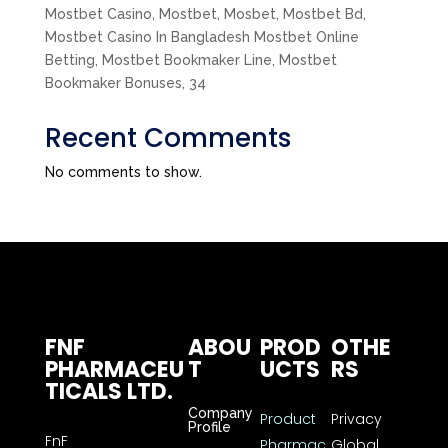
Mostbet Casino, Mostbet, Mosbet, Mostbet Bd,
Mostbet Casino In Bangladesh Mostbet Online
Betting, Mostbet Bookmaker Line, Mostbet
Bookmaker Bonuses, 34
Recent Comments
No comments to show.
FNF
ABOU
PROD
OTHE
PHARMACEU
T
UCTS
RS
TICALS LTD.
Company
Product
Privacy
Profile
FnF
Pharmac
Global