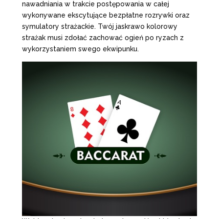
nawadniania w trakcie postępowania w całej
wykonywane ekscytujące bezpłatne rozrywki oraz
symulatory strażackie. Twój jaskrawo kolorowy
strażak musi zdołać zachować ogień po ryzach z
wykorzystaniem swego ekwipunku.