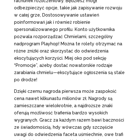
rachunek rozliczeniowy. Będziesz mógł
odbezpieczyć opcje, takie jak zapisywanie rozwoju
w całej grze, Dostosowywanie ustawień
poinformowań jak i również robienie
spersonalizowanego profilu. Konto użytkownika
pozwala rozporządzać Chmielami, szczególny
nadprogram Playhop! Można te rolety otrzymać na
różne zniżki oraz skorzystać do odwiedzenia
ekscytujących korzyści. Miej oko pod sekcję
“Promocje”, ażeby dostać nowatorskie rodzaje
zarabiania chmielu—ekscytujące ogłoszenia są stale
po drodze!
Dzięki czemu nagroda pierwsza może zaspokoić
cena nawet kilkunastu milionów zł. Nagrody są
zamieszczane wielokrotnie, a najdroższe znaki
oferują możliwość trafienia bardzo wysokich
wygranych. Gracz za każdym razem bawi baczności
ze świadomością, hdy wówczas gdy szczęście
uwagi do odwiedzenia faceta uśmiechnie, owe trafi