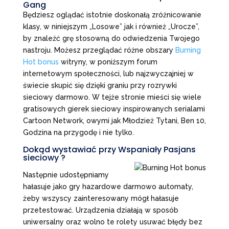
Gang
Będziesz oglądać istotnie doskonałą zróżnicowanie
klasy, w niniejszym „Losowe” jak i również „Urocze”,
by znaleźć grę stosowną do odwiedzenia Twojego
nastroju. Możesz przeglądać różne obszary
Burning
Hot bonus
witryny, w poniższym forum
internetowym społeczności, lub najzwyczajniej w
świecie skupić się dzięki graniu przy rozrywki
sieciowy darmowo. W tejże stronie mieści się wiele
gratisowych gierek sieciowy inspirowanych serialami
Cartoon Network, owymi jak Młodzież Tytani, Ben 10,
Godzina na przygodę i nie tylko.
Dokąd wystawiać przy Wspaniały Pasjans
sieciowy ?
Następnie udostępniamy
hałasuje jako gry hazardowe darmowo automaty,
żeby wszyscy zainteresowany mógł hałasuje
przetestować. Urządzenia działają w sposób
uniwersalny oraz wolno te rolety usuwać błędy bez