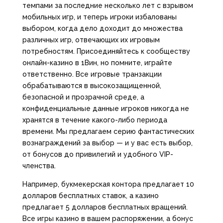
темпами за последние несколько лет с взрывом
мобильных игр, и теперь игроки избалованы
выбором, когда дело доходит до множества
различных игр, отвечающих их игровым
потребностям. Присоединяйтесь к сообществу
онлайн-казино в 1Вин, но помните, играйте
ответственно. Все игровые транзакции
обрабатываются в высокозащищенной,
безопасной и прозрачной среде, а
конфиденциальные данные игроков никогда не
хранятся в течение какого-либо периода
времени. Мы предлагаем серию фантастических
вознаграждений за выбор — и у вас есть выбор,
от бонусов до привилегий и удобного VIP-
членства.
Например, букмекерская контора предлагает 10
долларов бесплатных ставок, а казино
предлагает 5 долларов бесплатных вращений.
Все игры казино в вашем распоряжении, а бонус