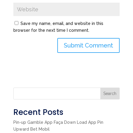
Save my name, email, and website in this
browser for the next time I comment.
Search
Recent Posts
Pin-up Gamble App Faça Down Load App Pin
Upward Bet Mobil