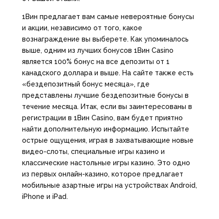
1Вин предлагает вам самые невероятные бонусы
и акции, независимо от того, какое
вознаграждение вы выберете. Как упоминалось
выше, одним из лучших бонусов 1Вин Casino
является 100% бонус на все депозиты от 1
канадского доллара и выше. На сайте также есть
«бездепозитный бонус месяца», где
представлены лучшие бездепозитные бонусы в
течение месяца. Итак, если вы заинтересованы в
регистрации в 1Вин Casino, вам будет приятно
найти дополнительную информацию. Испытайте
острые ощущения, играя в захватывающие новые
видео-слоты, специальные игры казино и
классические настольные игры казино. Это одно
из первых онлайн-казино, которое предлагает
мобильные азартные игры на устройствах Android,
iPhone и iPad.