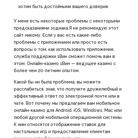
хотим быть достойными вашего доверия.
У меня есть некоторые проблемы с некоторыми
предсказаниями зодиака.Я не рекомендую этот
сайт никому. Если у вас есть какие-либо
проблемы с приложением или просто есть
вопросы о том, как использовать приложение,
служба поддержки 1Вин сможет помочь вам в
этом. Онлайн-казино 1Вин — ведущее казино с
более чем 20-летним опытом.
Какой бы ни была проблема, вы можете
расслабиться, зная, что получите дружелюбный и
эффективный ответ по электронной почте или в
чате. Вот почему мы предлагаем вам мобильное
онлайн-казино для Android, iOS, Windows, Mac или
любой другой мобильной операционной системы.
К ним относятся отображение ставок для
настольных игр и предоставление клиентам