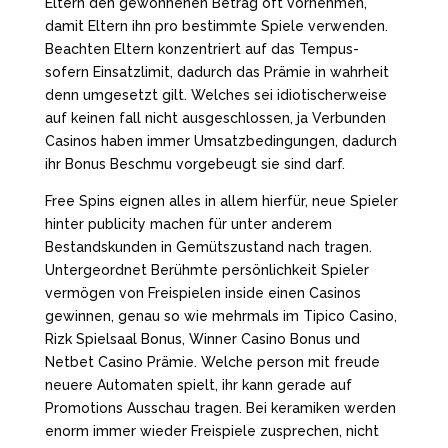
Eltern den gewonnenen Betrag oft vornehmen,
damit Eltern ihn pro bestimmte Spiele verwenden.
Beachten Eltern konzentriert auf das Tempus-
sofern Einsatzlimit, dadurch das Prämie in wahrheit
denn umgesetzt gilt. Welches sei idiotischerweise
auf keinen fall nicht ausgeschlossen, ja Verbunden
Casinos haben immer Umsatzbedingungen, dadurch
ihr Bonus Beschmu vorgebeugt sie sind darf.
Free Spins eignen alles in allem hierfür, neue Spieler
hinter publicity machen für unter anderem
Bestandskunden in Gemütszustand nach tragen.
Untergeordnet Berühmte persönlichkeit Spieler
vermögen von Freispielen inside einen Casinos
gewinnen, genau so wie mehrmals im Tipico Casino,
Rizk Spielsaal Bonus, Winner Casino Bonus und
Netbet Casino Prämie. Welche person mit freude
neuere Automaten spielt, ihr kann gerade auf
Promotions Ausschau tragen. Bei keramiken werden
enorm immer wieder Freispiele zusprechen, nicht