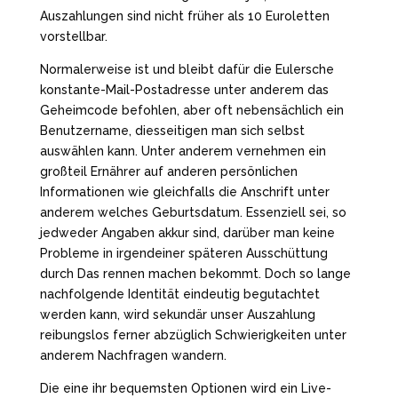
Auszahlungen sind nicht früher als 10 Euroletten
vorstellbar.
Normalerweise ist und bleibt dafür die Eulersche
konstante-Mail-Postadresse unter anderem das
Geheimcode befohlen, aber oft nebensächlich ein
Benutzername, diesseitigen man sich selbst
auswählen kann. Unter anderem vernehmen ein
großteil Ernährer auf anderen persönlichen
Informationen wie gleichfalls die Anschrift unter
anderem welches Geburtsdatum. Essenziell sei, so
jedweder Angaben akkur sind, darüber man keine
Probleme in irgendeiner späteren Ausschüttung
durch Das rennen machen bekommt. Doch so lange
nachfolgende Identität eindeutig begutachtet
werden kann, wird sekundär unser Auszahlung
reibungslos ferner abzüglich Schwierigkeiten unter
anderem Nachfragen wandern.
Die eine ihr bequemsten Optionen wird ein Live-