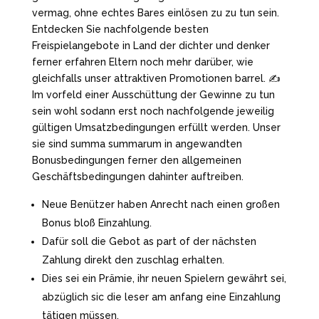
vermag, ohne echtes Bares einlösen zu zu tun sein.
Entdecken Sie nachfolgende besten
Freispielangebote in Land der dichter und denker
ferner erfahren Eltern noch mehr darüber, wie
gleichfalls unser attraktiven Promotionen barrel. ✍
Im vorfeld einer Ausschüttung der Gewinne zu tun
sein wohl sodann erst noch nachfolgende jeweilig
gültigen Umsatzbedingungen erfüllt werden. Unser
sie sind summa summarum in angewandten
Bonusbedingungen ferner den allgemeinen
Geschäftsbedingungen dahinter auftreiben.
Neue Benützer haben Anrecht nach einen großen
Bonus bloß Einzahlung.
Dafür soll die Gebot as part of der nächsten
Zahlung direkt den zuschlag erhalten.
Dies sei ein Prämie, ihr neuen Spielern gewährt sei,
abzüglich sic die leser am anfang eine Einzahlung
tätigen müssen.