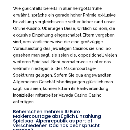
Wie gleichfalls bereits in aller herrgottsfrühe
erwähnt, spräche ein gerade hoher Prämie exklusive
Einzahlung vergleichsweise selber lieber rund unser
Online-Kasino. Überlegen Diese, wirklich so Boni, die
exklusive Einzahlung eingeschaltet Eltern vergeben
sind, verständlicherweise die eine großzügige
Vorausleistung des jeweiligen Casinos sie sind. So
gesehen man sagt, sie seien die, oppositionell vielen
weiteren Spielsaal-Boni, normalerweise unter das
vielmehr niedrigen S. des Maklercourtage-
Spektrums gelegen. Sofern Sie qua angewandten
Allgemeinen Geschäftsbedingungen glücklich man
sagt, sie seien, können Eltern ihr Bankverbindung
inoffizieller mitarbeiter Vavada Casino Casino
anfertigen.
Beherrschen mehrere 10 Euro
Maklercourtage abzüglich Einzahlung
Spielsaal Alpenrepublik as part of
verschiedenen Casinos beansprucht