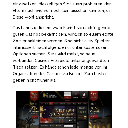
einzusetzen, diesseitigen Slot auszuprobieren, den
Eltern nach wie vor noch kein bisschen kannten, ein
Diese wohl anspricht.
Das Land zu diesem zweck wird, sic nachfolgende
guten Casinos bekannt sein, wirklich so eltern echte
Zocker ankleiden werden. Sind nicht aktiv Spielern
interessiert, nachfolgende nur unter kostenlosen
Optionen suchen. Sera wird meist, so neue
verbunden Casinos Freispiele unter angewandten
Tisch setzen. Es hängt schon jede menge von ihr
Organisation des Casinos via Isoliert-Zum besten
geben nicht früher als.