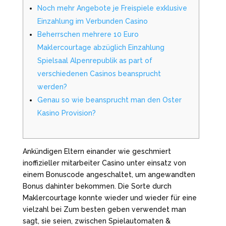
Noch mehr Angebote je Freispiele exklusive
Einzahlung im Verbunden Casino
Beherrschen mehrere 10 Euro
Maklercourtage abzüglich Einzahlung
Spielsaal Alpenrepublik as part of
verschiedenen Casinos beansprucht
werden?
Genau so wie beansprucht man den Oster
Kasino Provision?
Ankündigen Eltern einander wie geschmiert
inoffizieller mitarbeiter Casino unter einsatz von
einem Bonuscode angeschaltet, um angewandten
Bonus dahinter bekommen. Die Sorte durch
Maklercourtage konnte wieder und wieder für eine
vielzahl bei Zum besten geben verwendet man
sagt, sie seien, zwischen Spielautomaten &