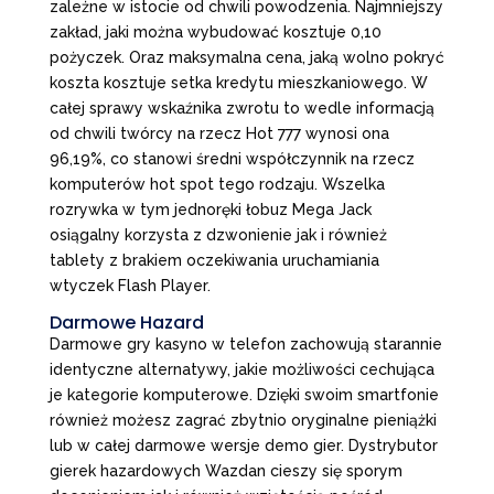
zależne w istocie od chwili powodzenia. Najmniejszy
zakład, jaki można wybudować kosztuje 0,10
pożyczek. Oraz maksymalna cena, jaką wolno pokryć
koszta kosztuje setka kredytu mieszkaniowego. W
całej sprawy wskaźnika zwrotu to wedle informacją
od chwili twórcy na rzecz Hot 777 wynosi ona
96,19%, co stanowi średni współczynnik na rzecz
komputerów hot spot tego rodzaju. Wszelka
rozrywka w tym jednoręki łobuz Mega Jack
osiągalny korzysta z dzwonienie jak i również
tablety z brakiem oczekiwania uruchamiania
wtyczek Flash Player.
Darmowe Hazard
Darmowe gry kasyno w telefon zachowują starannie
identyczne alternatywy, jakie możliwości cechująca
je kategorie komputerowe. Dzięki swoim smartfonie
również możesz zagrać zbytnio oryginalne pieniążki
lub w całej darmowe wersje demo gier. Dystrybutor
gierek hazardowych Wazdan cieszy się sporym