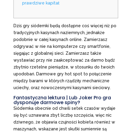
prawdziwe kapitał
Dziś gry siódemki będą dostępne coś więcej niż po
tradycyjnych kasynach naziemnych, jednakże
podobnie w całej kasynach online. Zamierzasz
odgrywać w nie na komputerze czy smartfonie,
sięgając z globalnej sieci. Zamierzasz także
wystawiać przy nie zaakceptować za darmo bądź
zbytnio rzetelne pieniądze, w stosunku do twoich
upodobań.
Darmowe gry hot spot to połączenie
między barami w których rządziły mechaniczne
uciechy, oraz nowoczesnymi kasynami sieciowy.
Fantastyczna lektura | Lub Joker Pro gra
dysponuje darmowe spiny?
Siódemka obecnie od chwili setek czasów wydaje
się być uznawana zbyt liczbę szczęścia, więc nic
dziwnego, że objawia czujności kobieta również w
maszynach, wskazane jest skutki sumiennie są