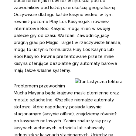
docenieniem jak i również wziętością pośród
zawodników pod każdą szerokością geograficzną.
Oczywiście dlatego każde kasyno wideo, w tym
również pozorne Play Los Kasyno jak i również
internetowe Booi Kasyno, mogą mieć w swojej
palecie gry od czasu Wazdan. Zawodnicy, jacy
pragną grać po Magic Target w rzeczywiste finanse,
mogą to uczynić formularza Play Los Kasyno lub
Booi Kasyno. Pewne prezentowane przeze mnie
kasyna oferujące bezpłatne gry automaty barowe
mają także własne systemy.
Problemem przewodnim
Mucha Mayana będą krajowe maski plemienne oraz
metale szlachetne. Wszelkie niemalże automaty
slotowe, które napotkamy posiada kasynie
stacjonarnym (kasynie offline), znajdziemy również
po kasynach netowych. Zanim znalazły się przy
kasynach webowych, od wielu lat zabawiały
jednostek w kasynach stacjonarnych. Uciechy na