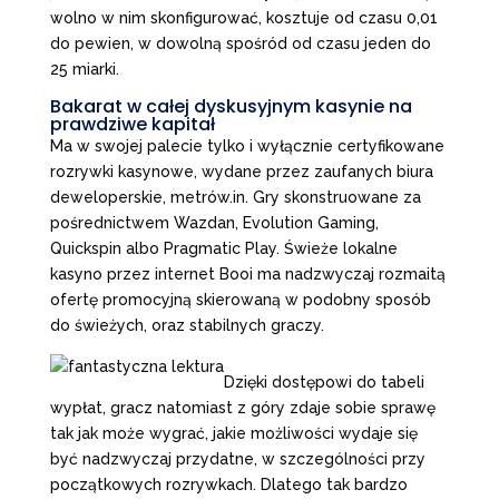
wolno w nim skonfigurować, kosztuje od czasu 0,01
do pewien, w dowolną spośród od czasu jeden do
25 miarki.
Bakarat w całej dyskusyjnym kasynie na
prawdziwe kapitał
Ma w swojej palecie tylko i wyłącznie certyfikowane
rozrywki kasynowe, wydane przez zaufanych biura
deweloperskie, metrów.in. Gry skonstruowane za
pośrednictwem Wazdan, Evolution Gaming,
Quickspin albo Pragmatic Play. Świeże lokalne
kasyno przez internet Booi ma nadzwyczaj rozmaitą
ofertę promocyjną skierowaną w podobny sposób
do świeżych, oraz stabilnych graczy.
Dzięki dostępowi do tabeli
wypłat, gracz natomiast z góry zdaje sobie sprawę
tak jak może wygrać, jakie możliwości wydaje się
być nadzwyczaj przydatne, w szczególności przy
początkowych rozrywkach. Dlatego tak bardzo