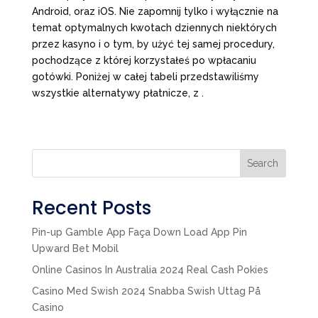
Android, oraz iOS. Nie zapomnij tylko i wyłącznie na
temat optymalnych kwotach dziennych niektórych
przez kasyno i o tym, by użyć tej samej procedury,
pochodzące z której korzystałeś po wpłacaniu
gotówki. Poniżej w całej tabeli przedstawiliśmy
wszystkie alternatywy płatnicze, z .
Search
Recent Posts
Pin-up Gamble App Faça Down Load App Pin
Upward Bet Mobil
Online Casinos In Australia 2024 Real Cash Pokies
Casino Med Swish 2024 Snabba Swish Uttag På
Casino