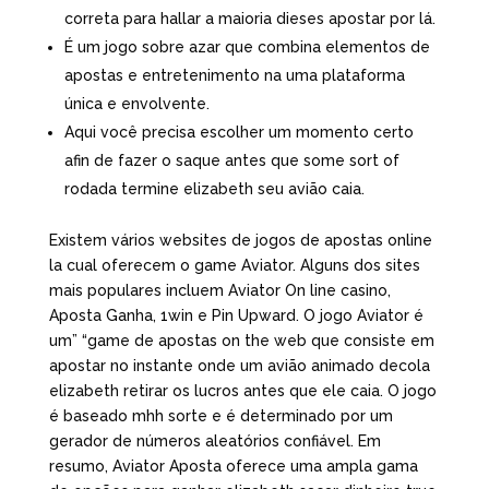
correta para hallar a maioria dieses apostar por lá.
É um jogo sobre azar que combina elementos de
apostas e entretenimento na uma plataforma
única e envolvente.
Aqui você precisa escolher um momento certo
afin de fazer o saque antes que some sort of
rodada termine elizabeth seu avião caia.
Existem vários websites de jogos de apostas online
la cual oferecem o game Aviator. Alguns dos sites
mais populares incluem Aviator On line casino,
Aposta Ganha, 1win e Pin Upward. O jogo Aviator é
um” “game de apostas on the web que consiste em
apostar no instante onde um avião animado decola
elizabeth retirar os lucros antes que ele caia. O jogo
é baseado mhh sorte e é determinado por um
gerador de números aleatórios confiável. Em
resumo, Aviator Aposta oferece uma ampla gama