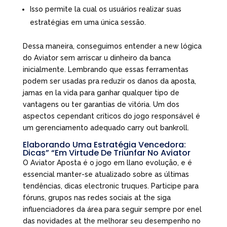
Isso permite la cual os usuários realizar suas
estratégias em uma única sessão.
Dessa maneira, conseguimos entender a new lógica
do Aviator sem arriscar u dinheiro da banca
inicialmente. Lembrando que essas ferramentas
podem ser usadas pra reduzir os danos da aposta,
jamas en la vida para ganhar qualquer tipo de
vantagens ou ter garantias de vitória. Um dos
aspectos cependant críticos do jogo responsável é
um gerenciamento adequado carry out bankroll.
Elaborando Uma Estratégia Vencedora:
Dicas” “Em Virtude De Triunfar No Aviator
O Aviator Aposta é o jogo em llano evolução, e é
essencial manter-se atualizado sobre as últimas
tendências, dicas electronic truques. Participe para
fóruns, grupos nas redes sociais at the siga
influenciadores da área para seguir sempre por enel
das novidades at the melhorar seu desempenho no