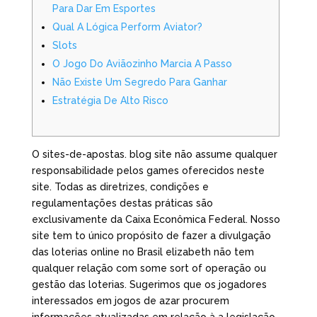
Para Dar Em Esportes
Qual A Lógica Perform Aviator?
Slots
O Jogo Do Aviãozinho Marcia A Passo
Não Existe Um Segredo Para Ganhar
Estratégia De Alto Risco
O sites-de-apostas. blog site não assume qualquer
responsabilidade pelos games oferecidos neste
site. Todas as diretrizes, condições e
regulamentações destas práticas são
exclusivamente da Caixa Econômica Federal. Nosso
site tem to único propósito de fazer a divulgação
das loterias online no Brasil elizabeth não tem
qualquer relação com some sort of operação ou
gestão das loterias. Sugerimos que os jogadores
interessados em jogos de azar procurem