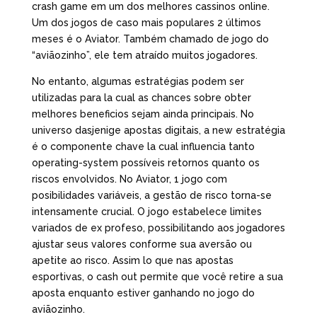
crash game em um dos melhores cassinos online.
Um dos jogos de caso mais populares 2 últimos
meses é o Aviator. Também chamado de jogo do
“aviãozinho”, ele tem atraído muitos jogadores.
No entanto, algumas estratégias podem ser
utilizadas para la cual as chances sobre obter
melhores beneficios sejam ainda principais. No
universo dasjenige apostas digitais, a new estratégia
é o componente chave la cual influencia tanto
operating-system possíveis retornos quanto os
riscos envolvidos. No Aviator, 1 jogo com
posibilidades variáveis, a gestão de risco torna-se
intensamente crucial. O jogo estabelece limites
variados de ex profeso, possibilitando aos jogadores
ajustar seus valores conforme sua aversão ou
apetite ao risco. Assim lo que nas apostas
esportivas, o cash out permite que você retire a sua
aposta enquanto estiver ganhando no jogo do
aviãozinho.