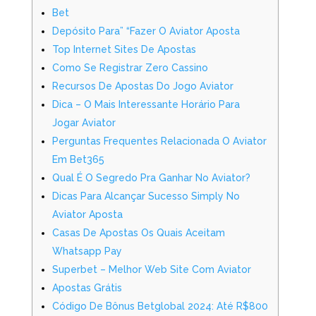
Bet
Depósito Para” “Fazer O Aviator Aposta
Top Internet Sites De Apostas
Como Se Registrar Zero Cassino
Recursos De Apostas Do Jogo Aviator
Dica – O Mais Interessante Horário Para
Jogar Aviator
Perguntas Frequentes Relacionada O Aviator
Em Bet365
Qual É O Segredo Pra Ganhar No Aviator?
Dicas Para Alcançar Sucesso Simply No
Aviator Aposta
Casas De Apostas Os Quais Aceitam
Whatsapp Pay
Superbet – Melhor Web Site Com Aviator
Apostas Grátis
Código De Bônus Betglobal 2024: Até R$800