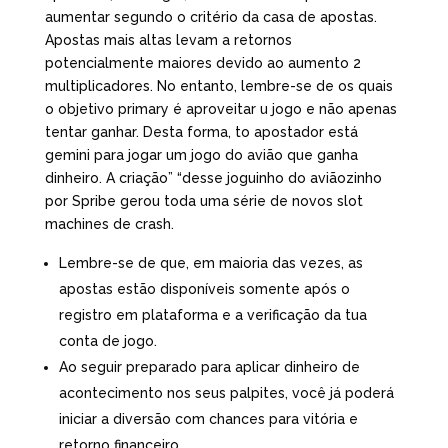
aumentar segundo o critério da casa de apostas.
Apostas mais altas levam a retornos
potencialmente maiores devido ao aumento 2
multiplicadores. No entanto, lembre-se de os quais
o objetivo primary é aproveitar u jogo e não apenas
tentar ganhar. Desta forma, to apostador está
gemini para jogar um jogo do avião que ganha
dinheiro. A criação” “desse joguinho do aviãozinho
por Spribe gerou toda uma série de novos slot
machines de crash.
Lembre-se de que, em maioria das vezes, as
apostas estão disponíveis somente após o
registro em plataforma e a verificação da tua
conta de jogo.
Ao seguir preparado para aplicar dinheiro de
acontecimento nos seus palpites, você já poderá
iniciar a diversão com chances para vitória e
retorno financeiro.