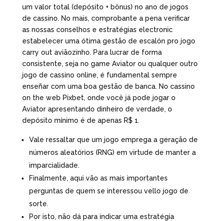
um valor total (depósito + bônus) no ano de jogos
de cassino. No mais, comprobante a pena verificar
as nossas conselhos e estratégias electronic
estabelecer uma ótima gestão de escalón pro jogo
carry out aviãozinho. Para lucrar de forma
consistente, seja no game Aviator ou qualquer outro
jogo de cassino online, é fundamental sempre
enseñar com uma boa gestão de banca. No cassino
on the web Pixbet, onde você já pode jogar o
Aviator apresentando dinheiro de verdade, o
depósito mínimo é de apenas R$ 1.
Vale ressaltar que um jogo emprega a geração de
números aleatórios (RNG) em virtude de manter a
imparcialidade.
Finalmente, aqui vão as mais importantes
perguntas de quem se interessou vello jogo de
sorte.
Por isto, não dá para indicar uma estratégia