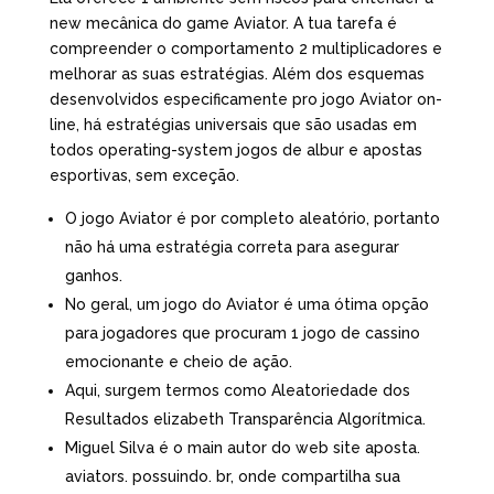
new mecânica do game Aviator. A tua tarefa é
compreender o comportamento 2 multiplicadores e
melhorar as suas estratégias. Além dos esquemas
desenvolvidos especificamente pro jogo Aviator on-
line, há estratégias universais que são usadas em
todos operating-system jogos de albur e apostas
esportivas, sem exceção.
O jogo Aviator é por completo aleatório, portanto
não há uma estratégia correta para asegurar
ganhos.
No geral, um jogo do Aviator é uma ótima opção
para jogadores que procuram 1 jogo de cassino
emocionante e cheio de ação.
Aqui, surgem termos como Aleatoriedade dos
Resultados elizabeth Transparência Algorítmica.
Miguel Silva é o main autor do web site aposta.
aviators. possuindo. br, onde compartilha sua