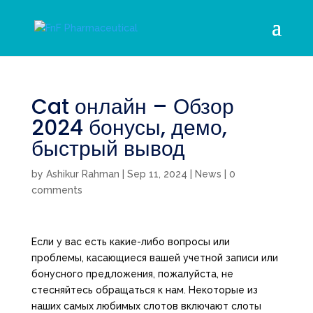
Cat онлайн – Обзор
2024 бонусы, демо,
быстрый вывод
by
Ashikur Rahman
|
Sep 11, 2024
|
News
|
0
comments
Если у вас есть какие-либо вопросы или
проблемы, касающиеся вашей учетной записи или
бонусного предложения, пожалуйста, не
стесняйтесь обращаться к нам. Некоторые из
наших самых любимых слотов включают слоты