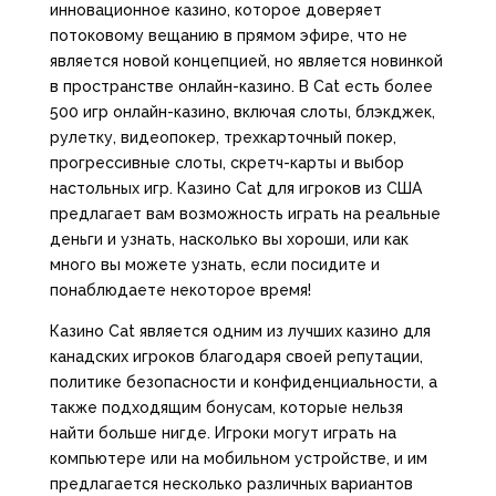
инновационное казино, которое доверяет
потоковому вещанию в прямом эфире, что не
является новой концепцией, но является новинкой
в ​​​​пространстве онлайн-казино. В Cat есть более
500 игр онлайн-казино, включая слоты, блэкджек,
рулетку, видеопокер, трехкарточный покер,
прогрессивные слоты, скретч-карты и выбор
настольных игр. Казино Cat для игроков из США
предлагает вам возможность играть на реальные
деньги и узнать, насколько вы хороши, или как
много вы можете узнать, если посидите и
понаблюдаете некоторое время!
Казино Cat является одним из лучших казино для
канадских игроков благодаря своей репутации,
политике безопасности и конфиденциальности, а
также подходящим бонусам, которые нельзя
найти больше нигде. Игроки могут играть на
компьютере или на мобильном устройстве, и им
предлагается несколько различных вариантов