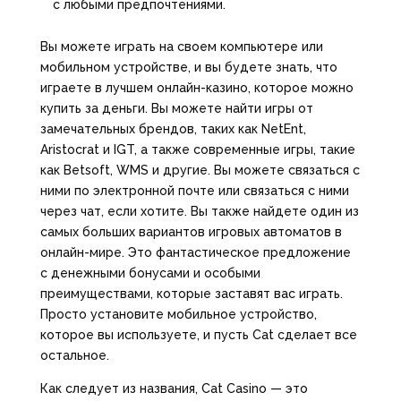
с любыми предпочтениями.
Вы можете играть на своем компьютере или
мобильном устройстве, и вы будете знать, что
играете в лучшем онлайн-казино, которое можно
купить за деньги. Вы можете найти игры от
замечательных брендов, таких как NetEnt,
Aristocrat и IGT, а также современные игры, такие
как Betsoft, WMS и другие. Вы можете связаться с
ними по электронной почте или связаться с ними
через чат, если хотите. Вы также найдете один из
самых больших вариантов игровых автоматов в
онлайн-мире. Это фантастическое предложение
с денежными бонусами и особыми
преимуществами, которые заставят вас играть.
Просто установите мобильное устройство,
которое вы используете, и пусть Cat сделает все
остальное.
Как следует из названия, Cat Casino — это