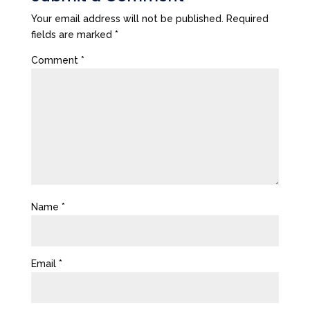
Your email address will not be published.
Required
fields are marked
*
Comment
*
Name
*
Email
*