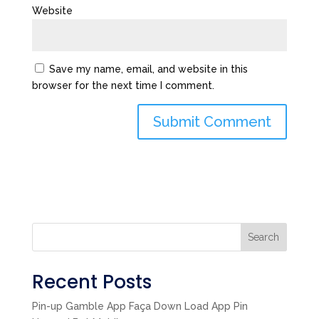
Website
Save my name, email, and website in this
browser for the next time I comment.
Search
Recent Posts
Pin-up Gamble App Faça Down Load App Pin