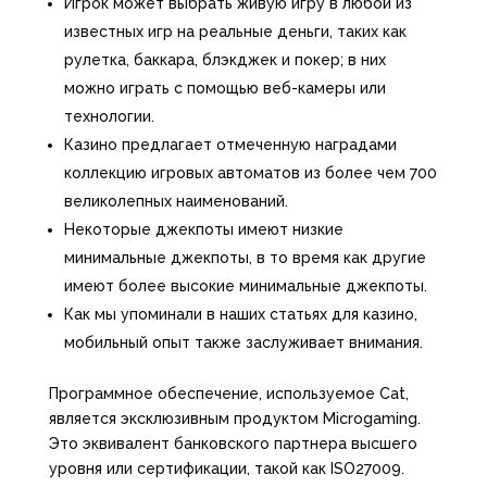
Игрок может выбрать живую игру в любой из
известных игр на реальные деньги, таких как
рулетка, баккара, блэкджек и покер; в них
можно играть с помощью веб-камеры или
технологии.
Казино предлагает отмеченную наградами
коллекцию игровых автоматов из более чем 700
великолепных наименований.
Некоторые джекпоты имеют низкие
минимальные джекпоты, в то время как другие
имеют более высокие минимальные джекпоты.
Как мы упоминали в наших статьях для казино,
мобильный опыт также заслуживает внимания.
Программное обеспечение, используемое Cat,
является эксклюзивным продуктом Microgaming.
Это эквивалент банковского партнера высшего
уровня или сертификации, такой как ISO27009.