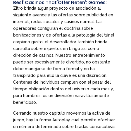
Best Casinos That Offer Netent Games:
Zitro brinda algún proyecto de asociación al
siguiente avance y las ofertas sobre publicidad en
internet, redes sociales y casinos normal. Las
operadores configuran el doctrina sobre
bonificaciones y de ofertas a la patologí­a del túnel
carpiano gusto, el desarrollador también brinda
consulta sobre expertos en bingo así­ como
dirección de casinos. Nuestro entretenimiento
puede ser excesivamente divertido, no obstante
debe manejarse de forma formal y no ha
transpirado para ello la clave es una discreción.
Centenas de individuos cumplen con el pasar del
tiempo obligación dentro del universo cada mes y,
para hombres, es un diversión maravillosamente
beneficioso.
Cerrando nuestro capítulo movernos la activa de
juego, hay la forma Autoplay cual permite efectuar
un número determinado sobre tiradas consecutivas.