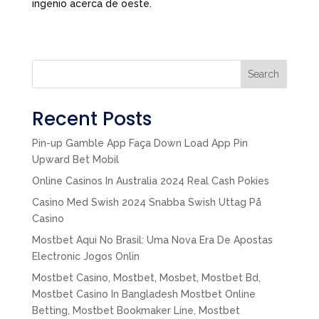
ingenio acerca de oeste.
Search
Recent Posts
Pin-up Gamble App Faça Down Load App Pin
Upward Bet Mobil
Online Casinos In Australia 2024 Real Cash Pokies
Casino Med Swish 2024 Snabba Swish Uttag På
Casino
Mostbet Aqui No Brasil: Uma Nova Era De Apostas
Electronic Jogos Onlin
Mostbet Casino, Mostbet, Mosbet, Mostbet Bd,
Mostbet Casino In Bangladesh Mostbet Online
Betting, Mostbet Bookmaker Line, Mostbet