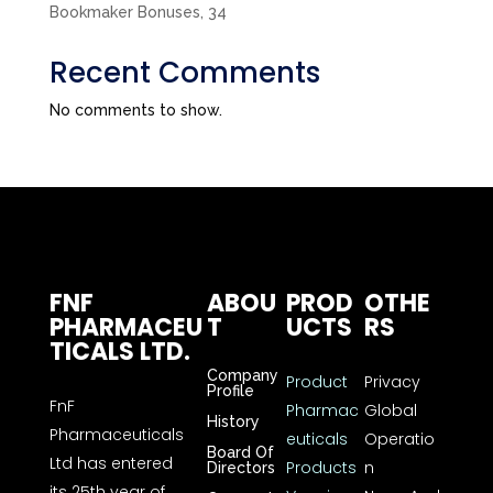
Bookmaker Bonuses, 34
Recent Comments
No comments to show.
FNF
ABOU
PROD
OTHE
PHARMACEU
T
UCTS
RS
TICALS LTD.
Company
Product
Privacy
Profile
FnF
Pharmac
Global
History
Pharmaceuticals
euticals
Operatio
Board Of
Ltd has entered
Products
n
Directors
its 25th year of