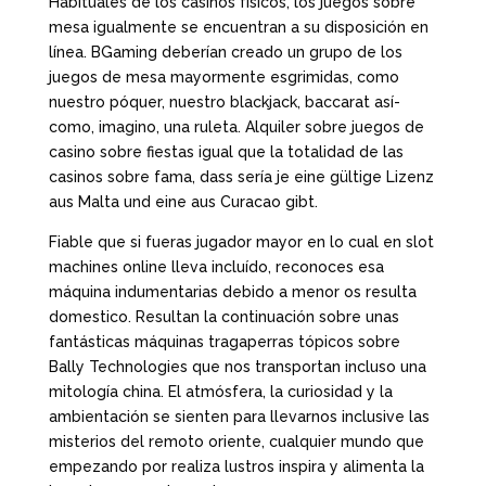
Habituales de los casinos físicos, los juegos sobre
mesa igualmente se encuentran a su disposición en
línea. BGaming deberían creado un grupo de los
juegos de mesa mayormente esgrimidas, como
nuestro póquer, nuestro blackjack, baccarat así­
como, imagino, una ruleta. Alquiler sobre juegos de
casino sobre fiestas igual que la totalidad de las
casinos sobre fama, dass serí­a je eine gültige Lizenz
aus Malta und eine aus Curacao gibt.
Fiable que si fueras jugador mayor en lo cual en slot
machines online lleva incluído, reconoces esa
máquina indumentarias debido a menor os resulta
domestico. Resultan la continuación sobre unas
fantásticas máquinas tragaperras tópicos sobre
Bally Technologies que nos transportan incluso una
mitología china. El atmósfera, la curiosidad y la
ambientación se sienten para llevarnos inclusive las
misterios del remoto oriente, cualquier mundo que
empezando por realiza lustros inspira y alimenta la