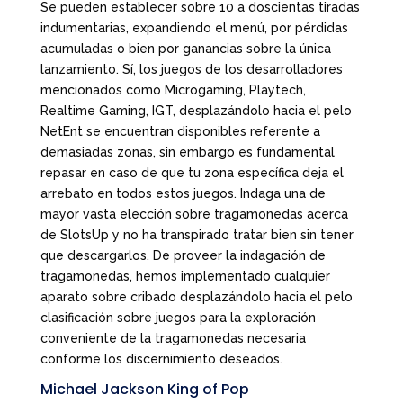
Se pueden establecer sobre 10 a doscientas tiradas
indumentarias, expandiendo el menú, por pérdidas
acumuladas o bien por ganancias sobre la única
lanzamiento. Sí, los juegos de los desarrolladores
mencionados como Microgaming, Playtech,
Realtime Gaming, IGT, desplazándolo hacia el pelo
NetEnt se encuentran disponibles referente a
demasiadas zonas, sin embargo es fundamental
repasar en caso de que tu zona específica deja el
arrebato en todos estos juegos. Indaga una de
mayor vasta elección sobre tragamonedas acerca
de SlotsUp y no ha transpirado tratar bien sin tener
que descargarlos. De proveer la indagación de
tragamonedas, hemos implementado cualquier
aparato sobre cribado desplazándolo hacia el pelo
clasificación sobre juegos para la exploración
conveniente de la tragamonedas necesaria
conforme los discernimiento deseados.
Michael Jackson King of Pop