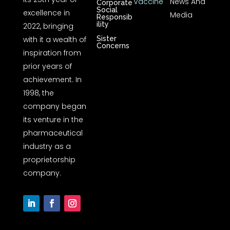
Vaccine
News And
Corporate
Social
excellence in
Media
Responsib
ility
2022, bringing
with it a wealth of
Sister
Concerns
inspiration from
prior years of
achievement. In
1998, the
company began
its venture in the
pharmaceutical
industry as a
proprietorship
company.