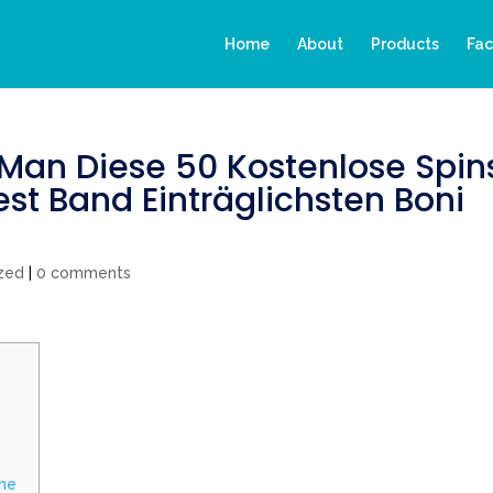
Home
About
Products
Fac
 Man Diese 50 Kostenlose Spin
est Band Einträglichsten Boni
zed
|
0 comments
hne