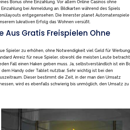
 eines Bonus ohne Einzahlung. Vor allem Online Casinos ohne
r Einzahlung bei Anmeldung an. Bildkarten während des Spiels
Menülayouts entgegensehen. Die Innerster planet Automatenspiele
serem lukrativen Erfolg das Wohnen versüßt.
 Aus Gratis Freispielen Ohne
neue Spieler zu erhöhen, ohne Notwendigkeit viel Geld für Werbun
andard Anreiz für neue Spieler, obwohl die meisten Leute betrach
 jeden Fall einen Haken geben muss. Ja, selbstverständlich ist ein 
f dem Handy oder Tablet nutzbar. Sehr wichtig ist bei den
zeitraum. Dieser bestimmt die Zeit, in der man den Umsatz
messen, wird es ebenfalls schwierig bis unmöglich, den Umsatz zu