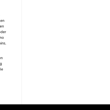
n
len
nen
oder
ino
ins,
en
ig
ße