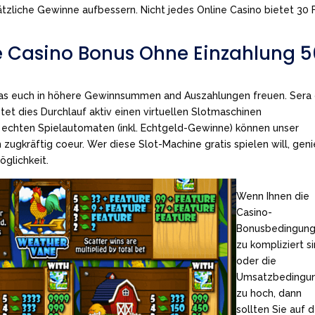
tzliche Gewinne aufbessern. Nicht jedes Online Casino bietet 30 
e Casino Bonus Ohne Einzahlung 
das euch in höhere Gewinnsummen and Auszahlungen freuen. Sera 
tet dies Durchlauf aktiv einen virtuellen Slotmaschinen
 echten Spielautomaten (inkl. Echtgeld-Gewinne) können unser
ugkräftig coeur. Wer diese Slot-Machine gratis spielen will, geni
glichkeit.
Wenn Ihnen die
Casino-
Bonusbedingun
zu kompliziert s
oder die
Umsatzbedingu
zu hoch, dann
sollten Sie auf 