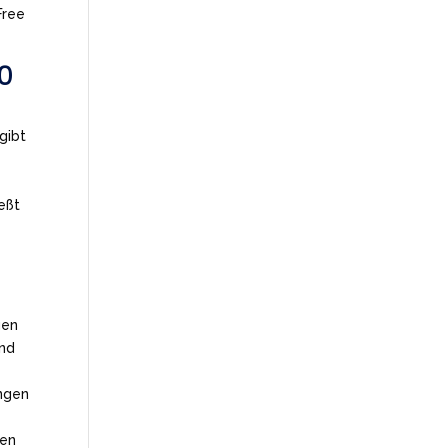
Free
50
gibt
eßt
gen
ind
ngen
den