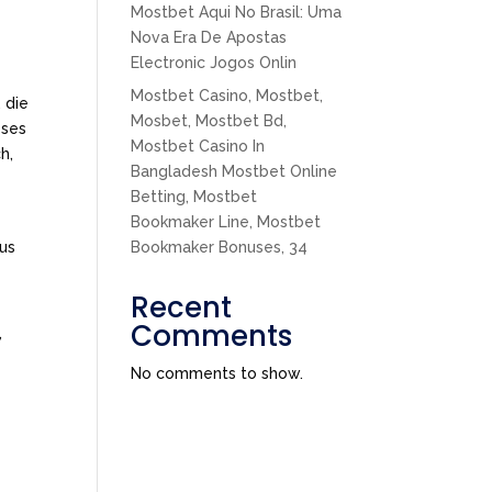
Mostbet Aqui No Brasil: Uma
Nova Era De Apostas
Electronic Jogos Onlin
Mostbet Casino, Mostbet,
 die
Mosbet, Mostbet Bd,
eses
Mostbet Casino In
h,
Bangladesh Mostbet Online
Betting, Mostbet
Bookmaker Line, Mostbet
nus
Bookmaker Bonuses, 34
Recent
Comments
,
No comments to show.