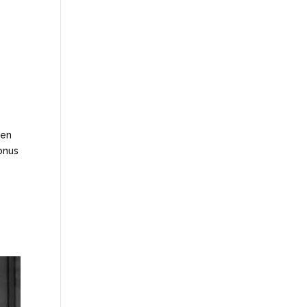
g
ten
Bonus