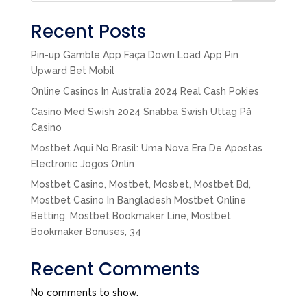
Recent Posts
Pin-up Gamble App Faça Down Load App Pin
Upward Bet Mobil
Online Casinos In Australia 2024 Real Cash Pokies
Casino Med Swish 2024 Snabba Swish Uttag På
Casino
Mostbet Aqui No Brasil: Uma Nova Era De Apostas
Electronic Jogos Onlin
Mostbet Casino, Mostbet, Mosbet, Mostbet Bd,
Mostbet Casino In Bangladesh Mostbet Online
Betting, Mostbet Bookmaker Line, Mostbet
Bookmaker Bonuses, 34
Recent Comments
No comments to show.