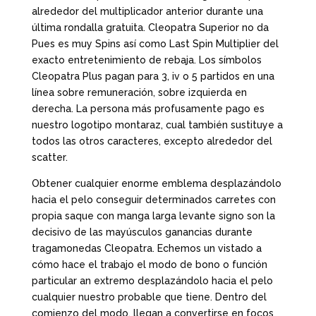
alrededor del multiplicador anterior durante una
última rondalla gratuita. Cleopatra Superior no da
Pues es muy Spins así­ como Last Spin Multiplier del
exacto entretenimiento de rebaja. Los símbolos
Cleopatra Plus pagan para 3, iv o 5 partidos en una
línea sobre remuneración, sobre izquierda en
derecha. La persona más profusamente pago es
nuestro logotipo montaraz, cual también sustituye a
todos las otros caracteres, excepto alrededor del
scatter.
Obtener cualquier enorme emblema desplazándolo
hacia el pelo conseguir determinados carretes con
propia saque con manga larga levante signo son la
decisivo de las mayúsculos ganancias durante
tragamonedas Cleopatra. Echemos un vistado a
cómo hace el trabajo el modo de bono o función
particular an extremo desplazándolo hacia el pelo
cualquier nuestro probable que tiene. Dentro del
comienzo del modo, llegan a convertirse en focos