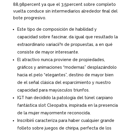
88,98percent ya que el 3,5percent sobre completo
vuelta conduce sin intermediarios alrededor final del
bote progresivo.
Este tipo de composición de habilidad y
capacidad sobre fascinar, da igual que resultado la
extraordinario variacií³n de propuestas, a en qué
consiste de mayor interesante.
El atractivo nunca proviene de propiedades,
gráficos y animaciones “modernas” desplazándolo
hacia el pelo “elegantes”, destino de mayor bien
de el señal clásica del esparcimiento y nuestro
capacidad para mayúsculos triunfos.
IGT han decidido la patologí­a del túnel carpiano
fantástica slot Cleopatra, inspirada en la presencia
de la mujer mayormente reconocida.
Inscribirí¡ caracteriza para haber cualquier grande
folleto sobre juegos de chiripa, perfecta de los