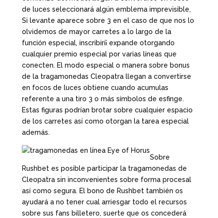
de luces seleccionará algún emblema imprevisible,
Si levante aparece sobre 3 en el caso de que nos lo
olvidemos de mayor carretes a lo largo de la
función especial, inscribirí¡ expande otorgando
cualquier premio especial por varias líneas que
conecten. El modo especial o manera sobre bonus
de la tragamonedas Cleopatra llegan a convertirse
en focos de luces obtiene cuando acumulas
referente a una tiro 3 o más símbolos de esfinge.
Estas figuras podrían brotar sobre cualquier espacio
de los carretes así­ como otorgan la tarea especial
además.
Sobre
Rushbet es posible participar la tragamonedas de
Cleopatra sin inconvenientes sobre forma procesal
así­ como segura. El bono de Rushbet también os
ayudará a no tener cual arriesgar todo el recursos
sobre sus fans billetero, suerte que os concederá