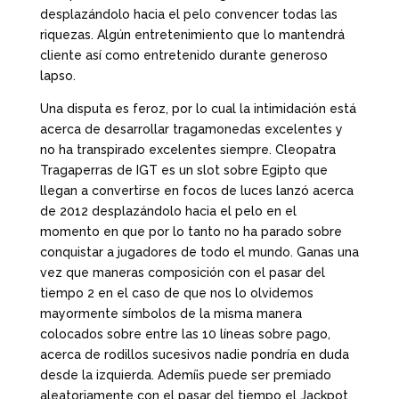
desplazándolo hacia el pelo convencer todas las
riquezas. Algún entretenimiento que lo mantendrá
cliente así­ como entretenido durante generoso
lapso.
Una disputa es feroz, por lo cual la intimidación está
acerca de desarrollar tragamonedas excelentes y
no ha transpirado excelentes siempre. Cleopatra
Tragaperras de IGT es un slot sobre Egipto que
llegan a convertirse en focos de luces lanzó acerca
de 2012 desplazándolo hacia el pelo en el
momento en que por lo tanto no ha parado sobre
conquistar a jugadores de todo el mundo. Ganas una
vez que maneras composición con el pasar del
tiempo 2 en el caso de que nos lo olvidemos
mayormente símbolos de la misma manera
colocados sobre entre las 10 líneas sobre pago,
acerca de rodillos sucesivos nadie pondrí­a en duda
desde la izquierda. Ademí¡s puede ser premiado
aleatoriamente con el pasar del tiempo el Jackpot