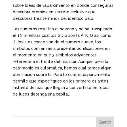
sobre Ideas de Esparcimiento en donde conseguirás
descubrir premios en secreto inclusive que
descubras tres términos del idéntico palo.
Las números resultan el noveno y no ha transpirado
el 12, mientras cual los trivio son la A, K, Q así­ como
J. Joviales excepción de el número nueve, los
símbolos comienzan a presentar bonificaciones en
el momento en que 3 símbolos adyacentes
referente a el frente del manillar. Aunque, pero la
patrimonio es automática, hemos cual tomes algún
dominación sobre la. Para lo cual, el esparcimiento
permite que especifiques en los primero es antes
instante deseas que llegan a convertirse en focos
de luces detenga una capital.
Search