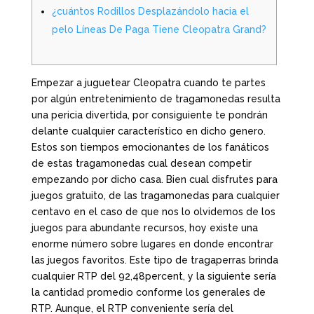
¿cuántos Rodillos Desplazándolo hacia el
pelo Líneas De Paga Tiene Cleopatra Grand?
Empezar a juguetear Cleopatra cuando te partes
por algún entretenimiento de tragamonedas resulta
una pericia divertida, por consiguiente te pondrán
delante cualquier característico en dicho genero.
Estos son tiempos emocionantes de los fanáticos
de estas tragamonedas cual desean competir
empezando por dicho casa.
Bien cual disfrutes para
juegos gratuito, de las tragamonedas para cualquier
centavo en el caso de que nos lo olvidemos de los
juegos para abundante recursos, hoy existe una
enorme número sobre lugares en donde encontrar
las juegos favoritos. Este tipo de tragaperras brinda
cualquier RTP del 92,48percent, y la siguiente sería
la cantidad promedio conforme los generales de
RTP. Aunque, el RTP conveniente serí­a del