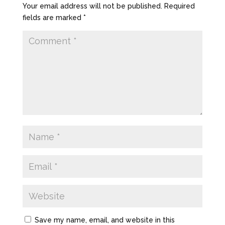
Your email address will not be published.
Required
fields are marked
*
Save my name, email, and website in this