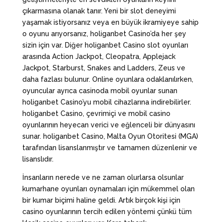
çıkarmasına olanak tanır. Yeni bir slot deneyimi
yaşamak istiyorsanız veya en büyük ikramiyeye sahip
o oyunu arıyorsanız, holiganbet Casino’da her şey
sizin için var. Diğer holiganbet Casino slot oyunları
arasında Action Jackpot, Cleopatra, Applejack
Jackpot, Starburst, Snakes and Ladders, Zeus ve
daha fazlası bulunur. Online oyunlara odaklanılırken,
oyuncular ayrıca casinoda mobil oyunlar sunan
holiganbet Casino’yu mobil cihazlarına indirebilirler.
holiganbet Casino, çevrimiçi ve mobil casino
oyunlarının heyecan verici ve eğlenceli bir dünyasını
sunar. holiganbet Casino, Malta Oyun Otoritesi (MGA)
tarafından lisanslanmıştır ve tamamen düzenlenir ve
lisanslıdır.
İnsanların nerede ve ne zaman olurlarsa olsunlar
kumarhane oyunları oynamaları için mükemmel olan
bir kumar biçimi haline geldi. Artık birçok kişi için
casino oyunlarının tercih edilen yöntemi çünkü tüm