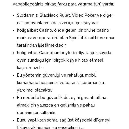
yapabileceğiniz birkaç farklı para yatırma türü vardır.
Slotlarımız, Blackjack, Rulet, Video Poker ve diğer
casino oyunlarımızda sizin için çok şey var.
holiganbet Casino, önde gelen bir online casino
markası ve operatörü olan Spin Life’a aittir ve onun
tarafından işletilmektedir.
holiganbet Casino’nun böyle bir fiyata çok sayıda
oyun sunduğu için, birçok kişiye hitap etmesi
kaçınılmazdır.
Bu yöntemin güvenliği ve rahatlığı, mobil
kumarhane hesabınızı ve paranızı korumanıza
yardımcı olacaktır.
Bu nedenle bu güvenlik düzeyini garanti altına
almak için yalnızca en gelişmiş ve pahalı
donanımlar kullanılır.
Bunu yaptıktan sonra, sağ üst köşedeki düğmeyi
tıklayarak hesabınıza erişebilirsiniz.