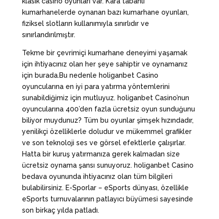
klasik casino oyunları var. Kara tabanlı
kumarhanelerde oynanan bazı kumarhane oyunları,
fiziksel slotların kullanımıyla sınırlıdır ve
sınırlandırılmıştır.
Tekme bir çevrimiçi kumarhane deneyimi yaşamak
için ihtiyacınız olan her şeye sahiptir ve oynamanız
için burada.Bu nedenle holiganbet Casino
oyuncularına en iyi para yatırma yöntemlerini
sunabildiğimiz için mutluyuz. holiganbet Casino’nun
oyuncularına 400’den fazla ücretsiz oyun sunduğunu
biliyor muydunuz? Tüm bu oyunlar şimşek hızındadır,
yenilikçi özelliklerle doludur ve mükemmel grafikler
ve son teknoloji ses ve görsel efektlerle çalışırlar.
Hatta bir kuruş yatırmanıza gerek kalmadan size
ücretsiz oynama şansı sunuyoruz. holiganbet Casino
bedava oyununda ihtiyacınız olan tüm bilgileri
bulabilirsiniz. E-Sporlar – eSports dünyası, özellikle
eSports turnuvalarının patlayıcı büyümesi sayesinde
son birkaç yılda patladı.