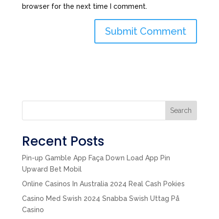
browser for the next time I comment.
Search
Recent Posts
Pin-up Gamble App Faça Down Load App Pin
Upward Bet Mobil
Online Casinos In Australia 2024 Real Cash Pokies
Casino Med Swish 2024 Snabba Swish Uttag På
Casino