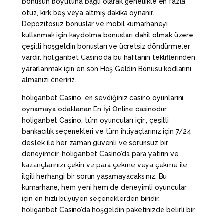
bonusun boyutuna bağlı olarak genellikle en fazla
otuz, kırk beş veya altmış dakika oynanır.
Depozitosuz bonuslar ve mobil kumarhaneyi
kullanmak için kaydolma bonusları dahil olmak üzere
çeşitli hoşgeldin bonusları ve ücretsiz döndürmeler
vardır. holiganbet Casino’da bu haftanın tekliflerinden
yararlanmak için en son Hoş Geldin Bonusu kodlarını
almanızı öneririz.
holiganbet Casino, en sevdiğiniz casino oyunlarını
oynamaya odaklanan En İyi Online casinodur.
holiganbet Casino, tüm oyuncuları için, çeşitli
bankacılık seçenekleri ve tüm ihtiyaçlarınız için 7/24
destek ile her zaman güvenli ve sorunsuz bir
deneyimdir. holiganbet Casino’da para yatırın ve
kazançlarınızı çekin ve para çekme veya çekme ile
ilgili herhangi bir sorun yaşamayacaksınız. Bu
kumarhane, hem yeni hem de deneyimli oyuncular
için en hızlı büyüyen seçeneklerden biridir.
holiganbet Casino’da hoşgeldin paketinizde belirli bir