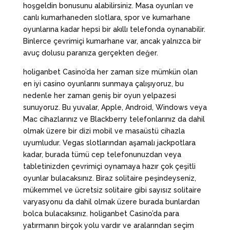
hoşgeldin bonusunu alabilirsiniz. Masa oyunları ve
canlı kumarhaneden slotlara, spor ve kumarhane
oyunlarına kadar hepsi bir akıllı telefonda oynanabilir.
Binlerce çevrimiçi kumarhane var, ancak yalnızca bir
avuç dolusu paranıza gerçekten değer.
holiganbet Casino’da her zaman size mümkün olan
en iyi casino oyunlarını sunmaya çalışıyoruz, bu
nedenle her zaman geniş bir oyun yelpazesi
sunuyoruz. Bu yuvalar, Apple, Android, Windows veya
Mac cihazlarınız ve Blackberry telefonlarınız da dahil
olmak üzere bir dizi mobil ve masaüstü cihazla
uyumludur. Vegas slotlarından aşamalı jackpotlara
kadar, burada tümü cep telefonunuzdan veya
tabletinizden çevrimiçi oynamaya hazır çok çeşitli
oyunlar bulacaksınız. Biraz solitaire peşindeyseniz,
mükemmel ve ücretsiz solitaire gibi sayısız solitaire
varyasyonu da dahil olmak üzere burada bunlardan
bolca bulacaksınız. holiganbet Casino’da para
yatırmanın birçok yolu vardır ve aralarından seçim