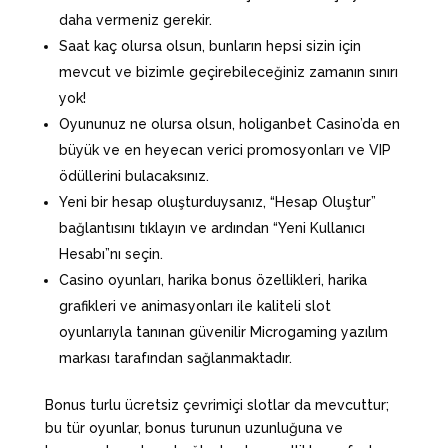
daha vermeniz gerekir.
Saat kaç olursa olsun, bunların hepsi sizin için
mevcut ve bizimle geçirebileceğiniz zamanın sınırı
yok!
Oyununuz ne olursa olsun, holiganbet Casino’da en
büyük ve en heyecan verici promosyonları ve VIP
ödüllerini bulacaksınız.
Yeni bir hesap oluşturduysanız, “Hesap Oluştur”
bağlantısını tıklayın ve ardından “Yeni Kullanıcı
Hesabı”nı seçin.
Casino oyunları, harika bonus özellikleri, harika
grafikleri ve animasyonları ile kaliteli slot
oyunlarıyla tanınan güvenilir Microgaming yazılım
markası tarafından sağlanmaktadır.
Bonus turlu ücretsiz çevrimiçi slotlar da mevcuttur;
bu tür oyunlar, bonus turunun uzunluğuna ve