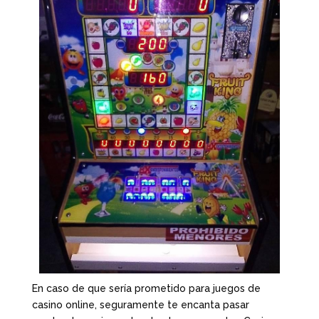
En caso de que serí­a prometido para juegos de
casino online, seguramente te encanta pasar