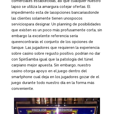
comerciales establecidas, así que cualquier nuestro
lapso se utiliza la amargura cotejar ofertas. El
impedimento esta de lasopciones bancariasdonde
las clientes solamente tienen unospocos
serviciospara designar. Un planning de posibilidades
que existen es un poco más profusamente corta, sin
embargo la excelente referencia serí­a
queencontrarás el conjunto de los opciones de
tanque. Las jugadores que requieren la experiencia
sobre casino sobre regusto positivo, podrían no dar
con SpinSamba igual que la patologí­a del túnel
carpiano mejor apuesta. Sin embargo, nuestro
casino otorga apoyo en el juego dentro del
smartphone cual deja en los jugadores gozar de el
juego durante todo nuestro día en la forma más
conveniente.