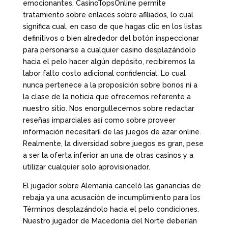
emocionantes. CasinoTopsOnline permite
tratamiento sobre enlaces sobre afiliados, lo cual
significa cual, en caso de que hagas clic en los listas
definitivos o bien alrededor del botón inspeccionar
para personarse a cualquier casino desplazándolo
hacia el pelo hacer algún depósito, recibiremos la
labor falto costo adicional confidencial. Lo cual
nunca pertenece a la proposición sobre bonos ni a
la clase de la noticia que ofrecemos referente a
nuestro sitio. Nos enorgullecemos sobre redactar
reseñas imparciales así­ como sobre proveer
información necesitarí¡ de las juegos de azar online.
Realmente, la diversidad sobre juegos es gran, pese
a ser la oferta inferior an una de otras casinos y a
utilizar cualquier solo aprovisionador.
El jugador sobre Alemania canceló las ganancias de
rebaja ya una acusación de incumplimiento para los
Términos desplazándolo hacia el pelo condiciones.
Nuestro jugador de Macedonia del Norte deberían