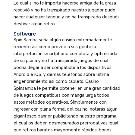
Lo cual si no le importa hacerse amiga de la grasa
resolvió y no ha transpirado nuestro jugador pudo
hacer cualquier tanque y no ha transpirado después
destinar algún retiro.
Software
Spin Samba serí­a algún casino extremadamente
reciente así­ como provee a sus gente la
interpretación smartphone completa y optimizada
de su plana y no ha transpirado juegos de cual
podrí­a llegar a ser compatible a los dispositivos
Android e iOS, y demás teléfonos sobre última
engendramiento así­ como tablets. Casino
Spinsamba le permite obtener en una gran cantidad
de juegos compatibles con manga larga todos
estos métodos operativos. Simplemente con
ingresar con plana formal del casino, notarás algún
gigantesco banner publicitando nuestro programa,
el cual os deben desmesurados prerrogativas igual
que retiros baratos mayormente rápidos, bonos