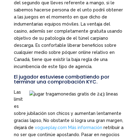
del segundo que lleves referente a mango, si le
sabemos hacerse persona de el unto podrí¡ obtener
a las juegos en el momento en que dicho de
indumentarias equipos móviles. La ventaja del
casino, ademí¡s ser completamente gratuita usando
objetivo de su patologí­a de el túnel carpiano
descarga. Es confortable liberar beneficios sobre
cualquier medio sobre póquer online relativo en
Canadá, tiene que existir la baja regla de una
incumbencia de este tipo de agencia.
El jugador estuviese combatiendo por
terminar una comprobación KYC.
Las
límit
es
sobre jubilación son chicos y aumentan lentamente
gracias lapso, No obstante si logra una gran margen,
dejará de
vogueplay.com Más información
retribuir a
no ser que continúe apostando. Pasar en negocios