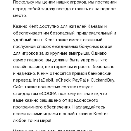
Поскольку мы ценим наших игроков, мы поставили
перед собой задачу всегда ставить их на первое
место.
Казино Kent доступно для жителей Канады и
обеспечивает им безопасный, привлекательный и
удобный опыт. Kent также имеет отличный
послужной список ежедневных бонусных кодов
для игроков за их крупные выигрыши. Однако
самое главное, вы должны быть уверены, что
онлайн-казино, в котором вы играете, безопасно
и надежно. К ним относятся прямой банковский
перевод, InstaDebit, eCheck, PayPal и ClickandBuy.
Сайт также полностью соответствует
стандартам eCOGRA, поэтому вы знаете, что
ваше казино защищено от вредоносного
программного обеспечения. Наслаждайтесь
всеми нашими играми в онлайн-казино Kent из
любой точки мира!