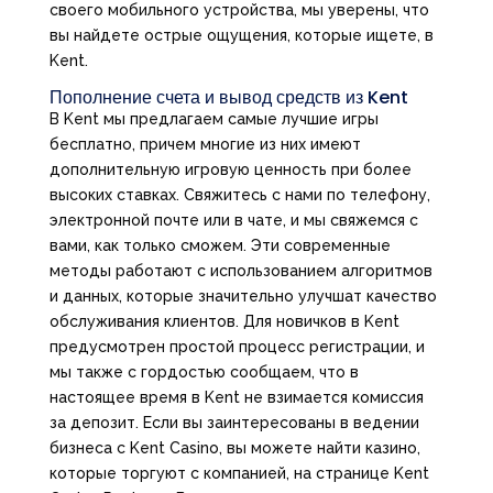
своего мобильного устройства, мы уверены, что
вы найдете острые ощущения, которые ищете, в
Kent.
Пополнение счета и вывод средств из Kent
В Kent мы предлагаем самые лучшие игры
бесплатно, причем многие из них имеют
дополнительную игровую ценность при более
высоких ставках. Свяжитесь с нами по телефону,
электронной почте или в чате, и мы свяжемся с
вами, как только сможем. Эти современные
методы работают с использованием алгоритмов
и данных, которые значительно улучшат качество
обслуживания клиентов. Для новичков в Kent
предусмотрен простой процесс регистрации, и
мы также с гордостью сообщаем, что в
настоящее время в Kent не взимается комиссия
за депозит. Если вы заинтересованы в ведении
бизнеса с Kent Casino, вы можете найти казино,
которые торгуют с компанией, на странице Kent