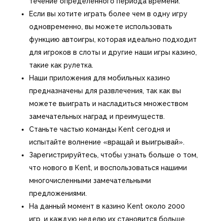
течение определенного периода времени.
Если вы хотите играть более чем в одну игру
одновременно, вы можете использовать
функцию автоигры, которая идеально подходит
для игроков в слоты и другие наши игры казино,
такие как рулетка.
Наши приложения для мобильных казино
предназначены для развлечения, так как вы
можете выиграть и насладиться множеством
замечательных наград и преимуществ.
Станьте частью команды Kent сегодня и
испытайте волнение «вращай и выигрывай».
Зарегистрируйтесь, чтобы узнать больше о том,
что нового в Kent, и воспользоваться нашими
многочисленными замечательными
предложениями.
На данный момент в казино Kent около 2000
игр, и каждую неделю их становится больше.