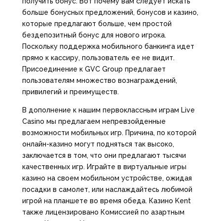
получить бонус. Вот почему вам следует искать
больше бонусных предложений, бонусов и казино,
которые предлагают больше, чем простой
бездепозитный бонус для нового игрока.
Поскольку поддержка мобильного банкинга идет
прямо к кассиру, пользователь ее не видит.
Присоединение к GVC Group предлагает
пользователям множество вознаграждений,
привилегий и преимуществ.
В дополнение к нашим первоклассным играм Live
Casino мы предлагаем непревзойденные
возможности мобильных игр. Причина, по которой
онлайн-казино могут подняться так высоко,
заключается в том, что они предлагают тысячи
качественных игр. Играйте в виртуальные игры
казино на своем мобильном устройстве, ожидая
посадки в самолет, или наслаждайтесь любимой
игрой на планшете во время обеда. Казино Kent
также лицензировано Комиссией по азартным