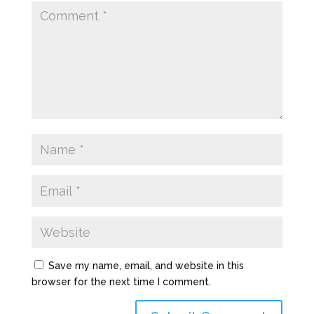
Save my name, email, and website in this
browser for the next time I comment.