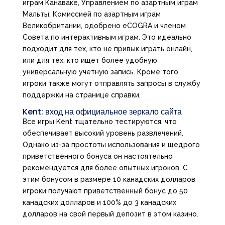
играм Канаваке, Управлением по азартным играм
Мальты, Комиссией по азартным играм
Великобритании, одобрено eCOGRA и членом
Совета по интерактивным играм. Это идеально
подходит для тех, кто не привык играть онлайн,
или для тех, кто ищет более удобную
универсальную учетную запись. Кроме того,
игроки также могут отправлять запросы в службу
поддержки на странице справки.
Kent: вход на официальное зеркало сайта
Все игры Kent тщательно тестируются, что
обеспечивает высокий уровень развлечений.
Однако из-за простоты использования и щедрого
приветственного бонуса он настоятельно
рекомендуется для более опытных игроков. С
этим бонусом в размере 10 канадских долларов
игроки получают приветственный бонус до 50
канадских долларов и 100% до 3 канадских
долларов на свой первый депозит в этом казино.