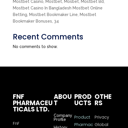
Mostbet Casino, Mostbet, Mosbet, Mostbet Bd,
Mostbet Casino In Bangladesh Mostbet Online
Betting, Mostbet Bookmaker Line, Mostbet
Bookmaker Bonuses, 34
Recent Comments
No comments to show.
FNF
ABOU
PROD
OTHE
PHARMACEU
T
UCTS
RS
TICALS LTD.
Company
Product
Privacy
Profile
FnF
Pharmac
Global
History