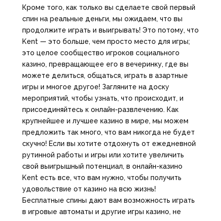
Кроме того, как только вы сделаете свой первый
спин на реальные деньги, мы ожидаем, что вы
продолжите играть и выигрывать! Это потому, что
Kent — это больше, чем просто место для игры;
это целое сообщество игроков социального
казино, превращающее его в вечеринку, где вы
можете делиться, общаться, играть в азартные
игры и многое другое! Загляните на доску
мероприятий, чтобы узнать, что происходит, и
присоединяйтесь к онлайн-развлечению. Как
крупнейшее и лучшее казино в мире, мы можем
предложить так много, что вам никогда не будет
скучно! Если вы хотите отдохнуть от ежедневной
рутинной работы и игры или хотите увеличить
свой выигрышный потенциал, в онлайн-казино
Kent есть все, что вам нужно, чтобы получить
удовольствие от казино на всю жизнь!
Бесплатные спины дают вам возможность играть
в игровые автоматы и другие игры казино, не