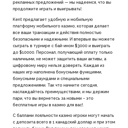
рекламных предложений — мы надеемся, что вы
продолжите играть и выигрывать!.
Kent предлагает удобную и мобильную
платформу мобильного казино, которая делает
все ваши транзакции и действия полностью
безопасными и надежными. И впервые вы можете
сыграть в турнире с бай-ином $3000 и выиграть
до $10000. Персонал, получающий оплату только
наличными, не может защитить ваши активы, а
цифровому миру нельзя доверять. Каждая из
наших игр наполнена бонусными функциями,
бонусными раундами и специальными
предложениями. Так что начните сегодня,
наслаждайтесь преимуществами, и мы держим
пари, что вы вернетесь за новыми – это
бесплатные игры в казино для вас!.
С баллами лояльности казино игроки могут начать
с депозита всего в 1 канадский доллар и при этом