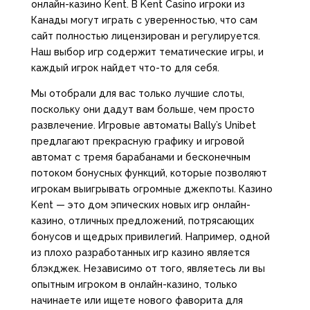
онлайн-казино Kent. В Kent Casino игроки из
Канады могут играть с уверенностью, что сам
сайт полностью лицензирован и регулируется.
Наш выбор игр содержит тематические игры, и
каждый игрок найдет что-то для себя.
Мы отобрали для вас только лучшие слоты,
поскольку они дадут вам больше, чем просто
развлечение. Игровые автоматы Bally’s Unibet
предлагают прекрасную графику и игровой
автомат с тремя барабанами и бесконечным
потоком бонусных функций, которые позволяют
игрокам выигрывать огромные джекпоты. Казино
Kent — это дом эпических новых игр онлайн-
казино, отличных предложений, потрясающих
бонусов и щедрых привилегий. Например, одной
из плохо разработанных игр казино является
блэкджек. Независимо от того, являетесь ли вы
опытным игроком в онлайн-казино, только
начинаете или ищете нового фаворита для