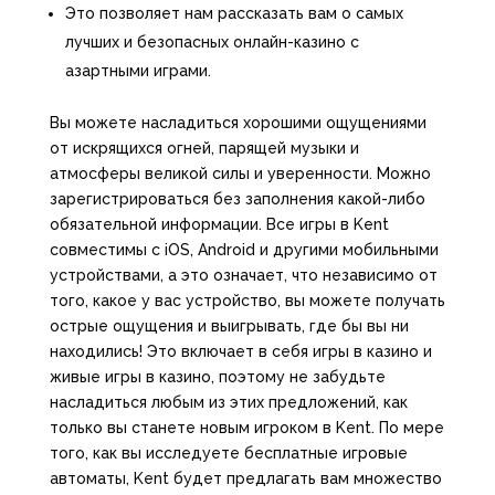
Это позволяет нам рассказать вам о самых
лучших и безопасных онлайн-казино с
азартными играми.
Вы можете насладиться хорошими ощущениями
от искрящихся огней, парящей музыки и
атмосферы великой силы и уверенности. Можно
зарегистрироваться без заполнения какой-либо
обязательной информации. Все игры в Kent
совместимы с iOS, Android и другими мобильными
устройствами, а это означает, что независимо от
того, какое у вас устройство, вы можете получать
острые ощущения и выигрывать, где бы вы ни
находились! Это включает в себя игры в казино и
живые игры в казино, поэтому не забудьте
насладиться любым из этих предложений, как
только вы станете новым игроком в Kent. По мере
того, как вы исследуете бесплатные игровые
автоматы, Kent будет предлагать вам множество