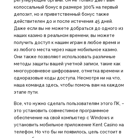
регулирующие органы. Он не только дает вам
колоссальный бонус в размере 300% на первый
депозит, но и приветственный бонус также
действителен до и после истечения 45 дней.
Даже если вы не можете добраться до одного из
наших казино в реальном времени, вы можете
получить доступ к нашим играм в любое время и
из любого места через наше мобильное казино.
Они также позволяют использовать различные
методы защиты вашей учетной записи, такие как
многоуровневое шифрование, отметка времени и
одноразовые коды доступа. Несмотря ни на что,
наша команда здесь, чтобы помочь вам на каждом
этапе пути.
Все, что нужно сделать пользователям этого ПК, –
это установить совместимое программное
обеспечение на свой компьютер с Windows и
установить мобильное приложение Kent Casino на
телефон. Но что бы ни появилось, цель состоит в