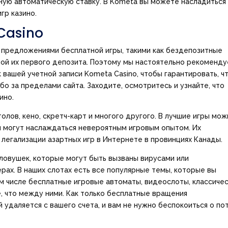
лную автоматическую ставку. В Kometa вы можете насладиться
гр казино.
Casino
 предложениями бесплатной игры, такими как бездепозитные
ммой их первого депозита. Поэтому мы настоятельно рекоменд
 вашей учетной записи Kometa Casino, чтобы гарантировать, ч
о за пределами сайта. Заходите, осмотритесь и узнайте, что
ино.
олов, кено, скретч-карт и многого другого. В лучшие игры мо
ки могут наслаждаться невероятным игровым опытом. Их
легализации азартных игр в Интернете в провинциях Канады.
ловушек, которые могут быть вызваны вирусами или
ах. В наших слотах есть все популярные темы, которые вы
ом числе бесплатные игровые автоматы, видеослоты, классиче
е, что между ними. Как только бесплатные вращения
 удаляется с вашего счета, и вам не нужно беспокоиться о по