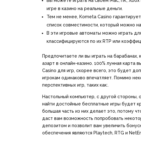
Вы можете играть на своем Mac, ПК, Xbox 
игре в казино на реальные деньги.
Тем не менее, Kometa Casino гарантирует
список совместимости, который можно на
В эти игровые автоматы можно играть для
классифицируются по их RTP или коэффиц
Предпочитаете ли вы играть на барабанах, 
азарт в онлайн-казино. 100% лунная карта 
Casino для игр, скорее всего, это будет до
игрокам одинаково впечатляет. Помимо неко
перспективных игр, таких как:.
Настольный компьютер, с другой стороны, о
найти достойные бесплатные игры будет кра
большая часть из них делает это, потому ч
даст вам возможность попробовать некотор
депозитом и позволит вам увеличить бонус
обеспечения являются Playtech, RTG и NetEn