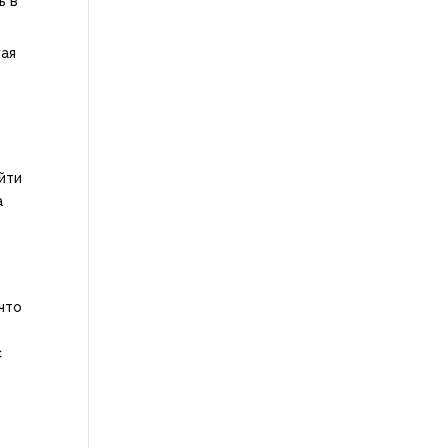
ь в
гая
айти
a
что
с