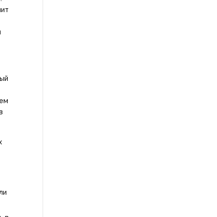
лит
и
дый
дем
в
х
ли