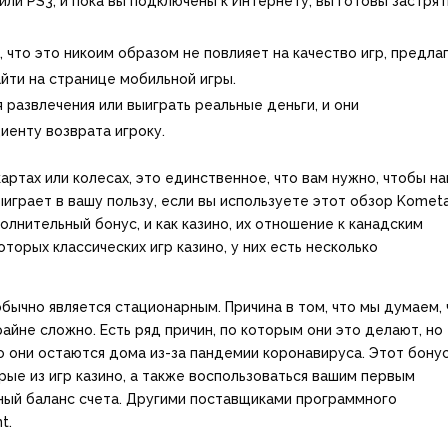
или PS3, и пока вы подключены к Интернету, вы готовы застрят
, что это никоим образом не повлияет на качество игр, предла
йти на странице мобильной игры.
 развлечения или выиграть реальные деньги, и они
иенту возврата игроку.
картах или колесах, это единственное, что вам нужно, чтобы н
выиграет в вашу пользу, если вы используете этот обзор Komet
полнительный бонус, и как казино, их отношение к канадским
торых классических игр казино, у них есть несколько
бычно является стационарным. Причина в том, что мы думаем, 
йне сложно. Есть ряд причин, по которым они это делают, но
то они остаются дома из-за пандемии коронавируса. Этот бону
ые из игр казино, а также воспользоваться вашим первым
ный баланс счета. Другими поставщиками программного
t.