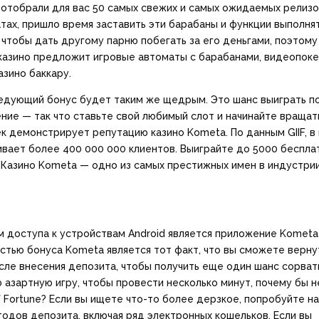
 отобрали для вас 50 самых свежих и самых ожидаемых релизо
тах, пришло время заставить эти барабаны и функции выполня
, чтобы дать другому парню побегать за его деньгами, поэтому
казино предложит игровые автоматы с барабанами, видеопоке
зино баккару.
ледующий бонус будет таким же щедрым. Это шанс выиграть п
ние — так что ставьте свой любимый слот и начинайте вращат
 демонстрирует репутацию казино Kometa. По данным GIIF, в
ивает более 400 000 000 клиентов. Выиграйте до 5000 беспла
 Казино Kometa — одно из самых престижных имен в индустри
 доступа к устройствам Android является приложение Kometa
стью бонуса Kometa является тот факт, что вы сможете верну
сле внесения депозита, чтобы получить еще один шанс сорват
 азартную игру, чтобы провести несколько минут, почему бы н
 Fortune? Если вы ищете что-то более дерзкое, попробуйте н
тодов депозита, включая ряд электронных кошельков. Если вы