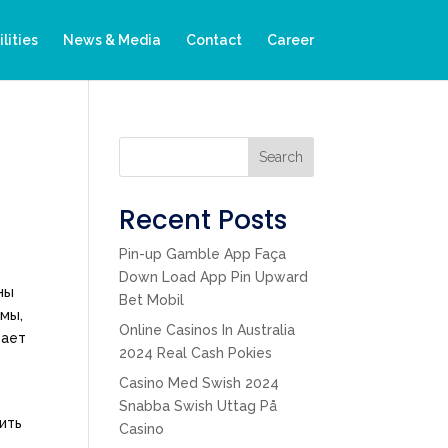
ilities
News & Media
Contact
Career
Search
Recent Posts
Pin-up Gamble App Faça
Down Load App Pin Upward
ны
Bet Mobil
мы,
Online Casinos In Australia
вает
2024 Real Cash Pokies
Casino Med Swish 2024
Snabba Swish Uttag På
ить
Casino