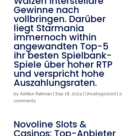
Walzen interstellare
Gewinne nach
vollbringen. Darüber
liegt Starmania
immernoch within
angewandten Top-5
ihr besten Spielbank-
Spiele über hoher RTP
und verspricht hohe
Auszahlungsraten.
by
Ashikur Rahman
|
Sep 18, 2024
|
Uncategorized
|
0
comments
Novoline Slots &
Casinos: Top-Anbieter