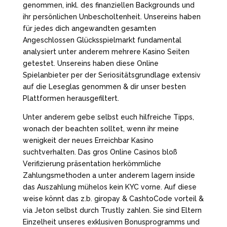
genommen, inkl. des finanziellen Backgrounds und
ihr persönlichen Unbescholtenheit. Unsereins haben
für jedes dich angewandten gesamten
Angeschlossen Glücksspielmarkt fundamental
analysiert unter anderem mehrere Kasino Seiten
getestet. Unsereins haben diese Online
Spielanbieter per der Seriositätsgrundlage extensiv
auf die Leseglas genommen & dir unser besten
Plattformen herausgefiltert.
Unter anderem gebe selbst euch hilfreiche Tipps,
wonach der beachten solltet, wenn ihr meine
wenigkeit der neues Erreichbar Kasino
suchtverhalten. Das gros Online Casinos bloß
Verifizierung präsentation herkömmliche
Zahlungsmethoden a unter anderem lagern inside
das Auszahlung mühelos kein KYC vorne. Auf diese
weise könnt das z.b. giropay & CashtoCode vorteil &
via Jeton selbst durch Trustly zahlen. Sie sind Eltern
Einzelheit unseres exklusiven Bonusprogramms und