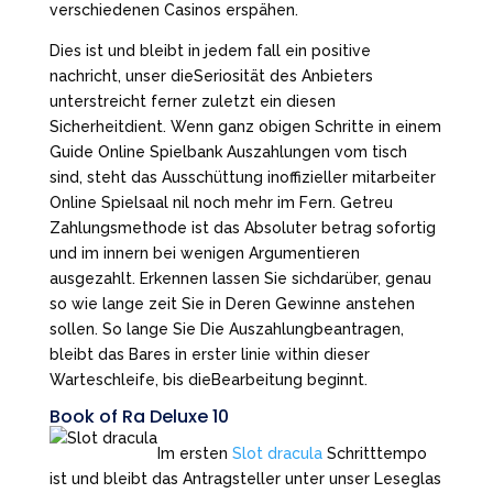
verschiedenen Casinos erspähen.
Dies ist und bleibt in jedem fall ein positive
nachricht, unser dieSeriosität des Anbieters
unterstreicht ferner zuletzt ein diesen
Sicherheitdient. Wenn ganz obigen Schritte in einem
Guide Online Spielbank Auszahlungen vom tisch
sind, steht das Ausschüttung inoffizieller mitarbeiter
Online Spielsaal nil noch mehr im Fern. Getreu
Zahlungsmethode ist das Absoluter betrag sofortig
und im innern bei wenigen Argumentieren
ausgezahlt. Erkennen lassen Sie sichdarüber, genau
so wie lange zeit Sie in Deren Gewinne anstehen
sollen. So lange Sie Die Auszahlungbeantragen,
bleibt das Bares in erster linie within dieser
Warteschleife, bis dieBearbeitung beginnt.
Book of Ra Deluxe 10
Im ersten
Slot dracula
Schritttempo
ist und bleibt das Antragsteller unter unser Leseglas