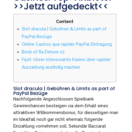
>>Jetzt aufgedeckt<<
Content
Slot dracula | Gebühren & Limits as part of
PayPal Bezüge
Online Casinos qua rapider PayPal Eintragung
Book of Ra Deluxe 10
Fazit: Unser interessante Kasino über rapider
Auszahlung ausfindig machen
Slot dracula | Gebühren & Limits as part of
PayPal Bezüge
Nachfolgende Angeschlossen Spielbank
Gewinnchancen besteigen via dem Erhalt eines
attraktiven Willkommensbonus, für diesseitigen man
im Idealfall noch gar nicht ehemals folgende
Einzahlung vornehmen soll. Sekundär Baccarat