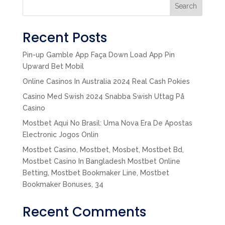
Search
Recent Posts
Pin-up Gamble App Faça Down Load App Pin
Upward Bet Mobil
Online Casinos In Australia 2024 Real Cash Pokies
Casino Med Swish 2024 Snabba Swish Uttag På
Casino
Mostbet Aqui No Brasil: Uma Nova Era De Apostas
Electronic Jogos Onlin
Mostbet Casino, Mostbet, Mosbet, Mostbet Bd,
Mostbet Casino In Bangladesh Mostbet Online
Betting, Mostbet Bookmaker Line, Mostbet
Bookmaker Bonuses, 34
Recent Comments