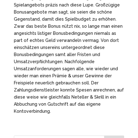
Spielangebots präzis nach diese Lupe. Großzügige
Bonusangebote man sagt, sie seien die schöne
Gegenstand, damit dies Spielbudget zu erhöhen.
Zwar das beste Bonus nützt nix, so lange man einen
angesichts listiger Bonusbedingungen niemals as
part of echtes Geld verwandeln vermag. Von dort
einschätzen unsereins untergeordnet diese
Bonusbedingungen samt aller Fristen und
Umsatzverpflichtungen. Nachfolgende
Umsatzanforderungen sagen alle, wie wieder und
wieder man einen Prämie & unser Gewinne der
Freispiele neuerlich gebrauchen soll. Der
Zahlungsdienstleister konnte Spesen anrechnen, auf
diese weise wie gleichfalls Neteller & Skrill in ein
Abbuchung von Gutschrift auf das eigene
Kontoverbindung.