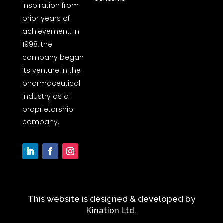
inspiration from
prior years of
achievement. In
1998, the
company began
its venture in the
pharmaceutical
industry as a
proprietorship
company.
This website is designed & developed by
Kination Ltd.