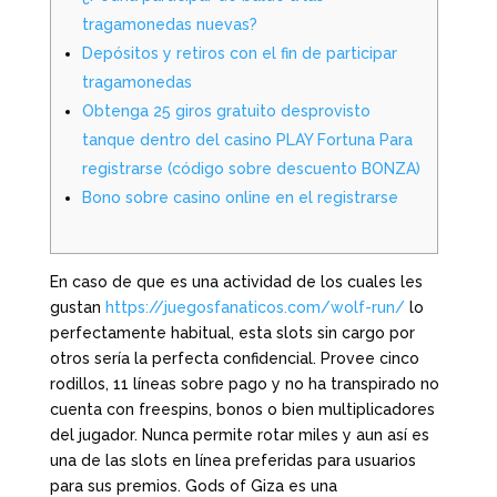
tragamonedas nuevas?
Depósitos y retiros con el fin de participar
tragamonedas
Obtenga 25 giros gratuito desprovisto
tanque dentro del casino PLAY Fortuna Para
registrarse (código sobre descuento BONZA)
Bono sobre casino online en el registrarse
En caso de que es una actividad de los cuales les
gustan
https://juegosfanaticos.com/wolf-run/
lo
perfectamente habitual, esta slots sin cargo por
otros serí­a la perfecta confidencial. Provee cinco
rodillos, 11 líneas sobre pago y no ha transpirado no
cuenta con freespins, bonos o bien multiplicadores
del jugador. Nunca permite rotar miles y aun así es
una de las slots en línea preferidas para usuarios
para sus premios.
Gods of Giza es una