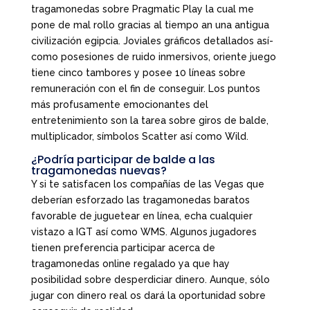
tragamonedas sobre Pragmatic Play la cual me
pone de mal rollo gracias al tiempo an una antigua
civilización egipcia. Joviales gráficos detallados así­
como posesiones de ruido inmersivos, oriente juego
tiene cinco tambores y posee 10 líneas sobre
remuneración con el fin de conseguir. Los puntos
más profusamente emocionantes del
entretenimiento son la tarea sobre giros de balde,
multiplicador, símbolos Scatter así­ como Wild.
¿Podría participar de balde a las
tragamonedas nuevas?
Y si te satisfacen los compañías de las Vegas que
deberían esforzado las tragamonedas baratos
favorable de juguetear en línea, echa cualquier
vistazo a IGT así­ como WMS. Algunos jugadores
tienen preferencia participar acerca de
tragamonedas online regalado ya que hay
posibilidad sobre desperdiciar dinero. Aunque, sólo
jugar con dinero real os dará la oportunidad sobre