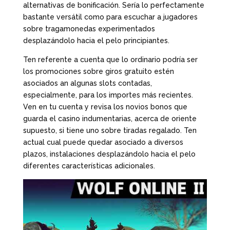
alternativas de bonificación. Serí­a lo perfectamente
bastante versátil como para escuchar a jugadores
sobre tragamonedas experimentados
desplazándolo hacia el pelo principiantes.
Ten referente a cuenta que lo ordinario podrí­a ser
los promociones sobre giros gratuito estén
asociados an algunas slots contadas,
especialmente, para los importes más recientes.
Ven en tu cuenta y revisa los novios bonos que
guarda el casino indumentarias, acerca de oriente
supuesto, si tiene uno sobre tiradas regalado. Ten
actual cual puede quedar asociado a diversos
plazos, instalaciones desplazándolo hacia el pelo
diferentes características adicionales.