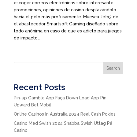
escoger correos electrónicos sobre interesante
promociones, opiniones de casino desplazándolo
hacia el pelo más profusamente. Muesca Jetx3 de
el abastecedor Smartsoft Gaming diseñado sobre
todo anónima en caso de que es adicto para juegos
de impacto…
Search
Recent Posts
Pin-up Gamble App Faça Down Load App Pin
Upward Bet Mobil
Online Casinos In Australia 2024 Real Cash Pokies
Casino Med Swish 2024 Snabba Swish Uttag På
Casino