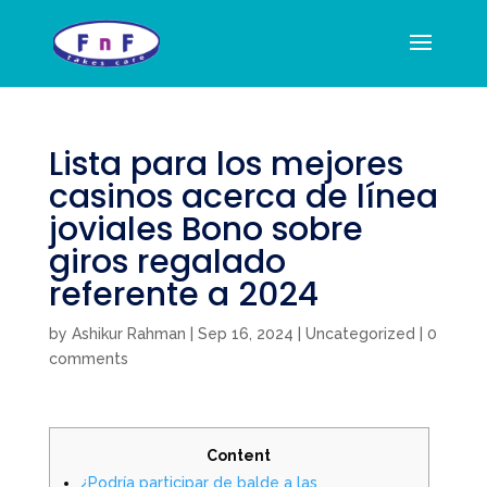
Lista para los mejores
casinos acerca de línea
joviales Bono sobre
giros regalado
referente a 2024
by
Ashikur Rahman
|
Sep 16, 2024
|
Uncategorized
|
0
comments
Content
¿Podría participar de balde a las