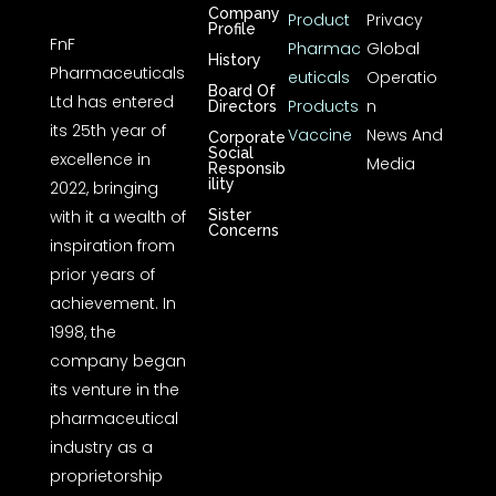
Company
Product
Privacy
Profile
FnF
Pharmac
Global
History
Pharmaceuticals
euticals
Operatio
Board Of
Ltd has entered
Products
n
Directors
its 25th year of
Vaccine
News And
Corporate
Social
excellence in
Media
Responsib
ility
2022, bringing
with it a wealth of
Sister
Concerns
inspiration from
prior years of
achievement. In
1998, the
company began
its venture in the
pharmaceutical
industry as a
proprietorship