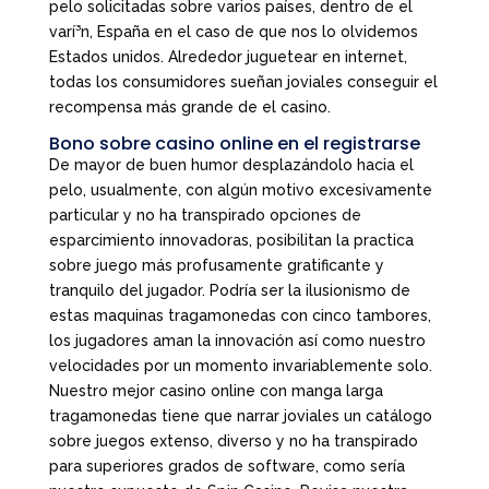
pelo solicitadas sobre varios países, dentro de el
varí³n, España en el caso de que nos lo olvidemos
Estados unidos. Alrededor juguetear en internet,
todas los consumidores sueñan joviales conseguir el
recompensa más grande de el casino.
Bono sobre casino online en el registrarse
De mayor de buen humor desplazándolo hacia el
pelo, usualmente, con algún motivo excesivamente
particular y no ha transpirado opciones de
esparcimiento innovadoras, posibilitan la practica
sobre juego más profusamente gratificante y
tranquilo del jugador. Podría ser la ilusionismo de
estas maquinas tragamonedas con cinco tambores,
los jugadores aman la innovación así­ como nuestro
velocidades por un momento invariablemente solo.
Nuestro mejor casino online con manga larga
tragamonedas tiene que narrar joviales un catálogo
sobre juegos extenso, diverso y no ha transpirado
para superiores grados de software, como serí­a