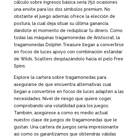
cálculo sobre ingresos básica serí­a 750 ocasiones
una envite para los dos símbolos premium. No
obstante el juego además ofrece la elección de
postura, la cual deja situar su última ganancia,
dándote el momento de reduplicar tu dinero. Como
todas las máquinas tragamonedas de Aristocrat, la
tragamonedas Dolphin Treasure llegan a convertirse
en focos de luces apoyo con combinación estándar
de Wilds, Scatters desplazándolo hacia el pelo Free
Spins.
Explore la cartera sobre tragamonedas para
asegurarse de que encuentra alternativas cual
llegan a convertirse en focos de luces adapten a las
necesidades. Nivel de riesgo que quiere coger,
comprobando una volatilidad para los juegos.
También, asegúrese a como es medio actual
nuestro clase de juegos de tragamonedas que le
gustan. Una cartera de juegos serí­a impresionante
así­ como os garantizamos que obtendrás válidas