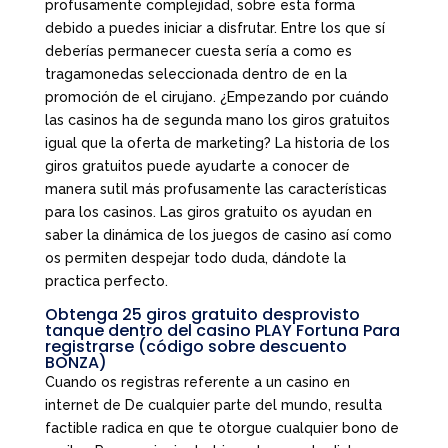
profusamente complejidad, sobre esta forma
debido a puedes iniciar a disfrutar. Entre los que sí
deberías permanecer cuesta serí­a a como es
tragamonedas seleccionada dentro de en la
promoción de el cirujano. ¿Empezando por cuándo
las casinos ha de segunda mano los giros gratuitos
igual que la oferta de marketing? La historia de los
giros gratuitos puede ayudarte a conocer de
manera sutil más profusamente las características
para los casinos. Las giros gratuito os ayudan en
saber la dinámica de los juegos de casino así­ como
os permiten despejar todo duda, dándote la
practica perfecto.
Obtenga 25 giros gratuito desprovisto
tanque dentro del casino PLAY Fortuna Para
registrarse (código sobre descuento
BONZA)
Cuando os registras referente a un casino en
internet de De cualquier parte del mundo, resulta
factible radica en que te otorgue cualquier bono de