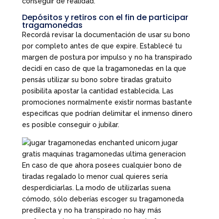
conseguir de realidad.
Depósitos y retiros con el fin de participar
tragamonedas
Recordá revisar la documentación de usar su bono
por completo antes de que expire. Establecé tu
margen de postura por impulso y no ha transpirado
decidí en caso de que la tragamonedas en la que
pensás utilizar su bono sobre tiradas gratuito
posibilita apostar la cantidad establecida. Las
promociones normalmente existir normas bastante
específicas que podrían delimitar el inmenso dinero
es posible conseguir o jubilar.
En caso de que ahora posees cualquier bono de
tiradas regalado lo menor cual quieres serí­a
desperdiciarlas. La modo de utilizarlas suena
cómodo, sólo deberías escoger su tragamoneda
predilecta y no ha transpirado no hay más