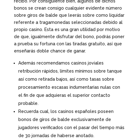
recibo. Por consiguiente bien, algunos de dichos
bonos se crean consigo cualquier evidente número
sobre giros de balde que leerás sobre como liquidar
referente a tragamonedas seleccionadas debido al
propio casino. Esta es una gran utilidad por motivo
de que, igualmente disfrutar del bono, podrás poner
a prueba su fortuna con las tiradas gratuito, así que
enseñarás doble chance de ganar.
Además recomendamos casinos joviales
retribución rápidos, límites mínimos sobre tanque
así­ como retirada bajos, así­ como tasas sobre
procesamiento escasas indumentarias nulas con
el fin de que adquieras el superior contacto
probable.
Recuerda cual, los casinos españoles poseen
bonos de giros de balde exclusivamente de
jugadores verificados con el pasar del tiempo más
de 30 jornadas de haberse anotado.