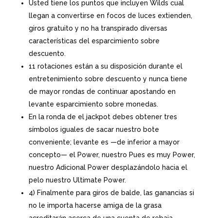
Usted tiene los puntos que incluyen Wilds cual
llegan a convertirse en focos de luces extienden,
giros gratuito y no ha transpirado diversas
características del esparcimiento sobre
descuento.
11 rotaciones están a su disposición durante el
entretenimiento sobre descuento y nunca tiene
de mayor rondas de continuar apostando en
levante esparcimiento sobre monedas.
En la ronda de el jackpot debes obtener tres
símbolos iguales de sacar nuestro bote
conveniente; levante es —de inferior a mayor
concepto— el Power, nuestro Pues es muy Power,
nuestro Adicional Power desplazándolo hacia el
pelo nuestro Ultimate Power.
4) Finalmente para giros de balde, las ganancias si
no le importa hacerse amiga de la grasa