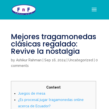
Mejores tragamonedas
clásicas regalado:
Revive la nostalgia
by
Ashikur Rahman
|
Sep 16, 2024
|
Uncategorized
|
0
comments
Content
Juegos de mesa
¿Es procesal jugar tragamonedas online
acerca de Ecuador?