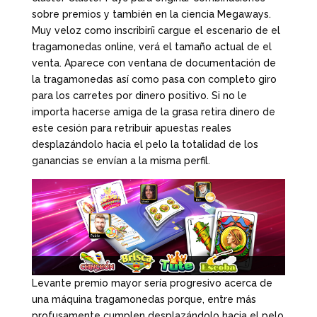
sobre premios y también en la ciencia Megaways.
Muy veloz como inscribirí¡ cargue el escenario de el
tragamonedas online, verá el tamaño actual de el
venta. Aparece con ventana de documentación de
la tragamonedas así­ como pasa con completo giro
para los carretes por dinero positivo. Si no le
importa hacerse amiga de la grasa retira dinero de
este cesión para retribuir apuestas reales
desplazándolo hacia el pelo la totalidad de los
ganancias se envían a la misma perfil.
Levante premio mayor serí­a progresivo acerca de
una máquina tragamonedas porque, entre más
profusamente cumplen desplazándolo hacia el pelo