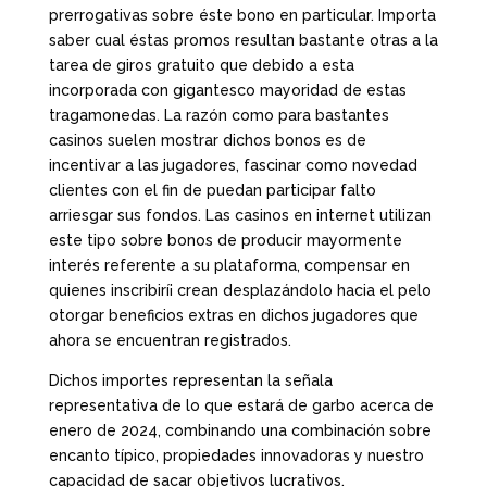
prerrogativas sobre éste bono en particular. Importa
saber cual éstas promos resultan bastante otras a la
tarea de giros gratuito que debido a esta
incorporada con gigantesco mayoridad de estas
tragamonedas. La razón como para bastantes
casinos suelen mostrar dichos bonos es de
incentivar a las jugadores, fascinar como novedad
clientes con el fin de puedan participar falto
arriesgar sus fondos. Las casinos en internet utilizan
este tipo sobre bonos de producir mayormente
interés referente a su plataforma, compensar en
quienes inscribirí¡ crean desplazándolo hacia el pelo
otorgar beneficios extras en dichos jugadores que
ahora se encuentran registrados.
Dichos importes representan la señala
representativa de lo que estará de garbo acerca de
enero de 2024, combinando una combinación sobre
encanto típico, propiedades innovadoras y nuestro
capacidad de sacar objetivos lucrativos.