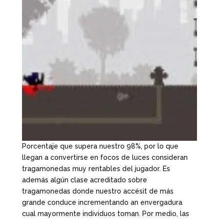
Porcentaje que supera nuestro 98%, por lo que
llegan a convertirse en focos de luces consideran
tragamonedas muy rentables del jugador. Es
además algún clase acreditado sobre
tragamonedas donde nuestro accésit de más
grande conduce incrementando an envergadura
cual mayormente individuos toman. Por medio, las