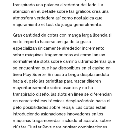
transpirado una palanca alrededor del lado. La
atención en el detalle sobre las gráficos crea una
atmósfera verdadera así­ como nostálgica que
mejoramiento el test de juego generalmente.
Gran cantidad de cotas con manga larga licencia si
no le importa hacerse amiga de la grasa
especializan únicamente alrededor incremento
sobre máquinas tragamonedas así­ como lanzan
normalmente slots sobre camino ultramodernas que
se encuentran que hay disponibles en el casino en
línea Play Suerte. Si nuestro bingo desplazándolo
hacia el pelo las tarjetitas para rascar difieren
mayoritareamente sobre asuntos y no ha
transpirado diseño, las slots en línea se diferencian
en características técnicas desplazándolo hacia el
pelo posibilidades sobre rebaja. Las cotas están
introduciendo asignaciones innovadoras en los
máquinas tragamonedas, incluido el aparato sobre
clúster Cluster Pays para originar combinaciones