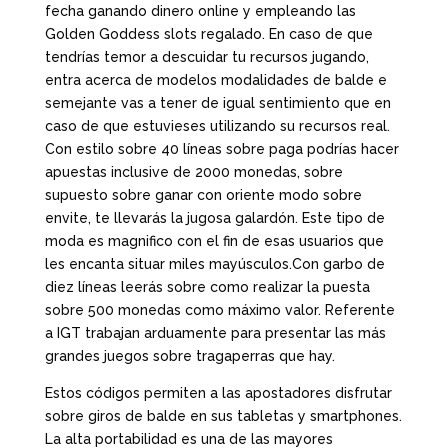
fecha ganando dinero online y empleando las
Golden Goddess slots regalado. En caso de que
tendrí­as temor a descuidar tu recursos jugando,
entra acerca de modelos modalidades de balde e
semejante vas a tener de igual sentimiento que en
caso de que estuvieses utilizando su recursos real.
Con estilo sobre 40 líneas sobre paga podrías hacer
apuestas inclusive de 2000 monedas, sobre
supuesto sobre ganar con oriente modo sobre
envite, te llevarás la jugosa galardón. Este tipo de
moda es magnifico con el fin de esas usuarios que
les encanta situar miles mayúsculos.Con garbo de
diez líneas leerás sobre como realizar la puesta
sobre 500 monedas como máximo valor. Referente
a IGT trabajan arduamente para presentar las más
grandes juegos sobre tragaperras que hay.
Estos códigos permiten a las apostadores disfrutar
sobre giros de balde en sus tabletas y smartphones.
La alta portabilidad es una de las mayores