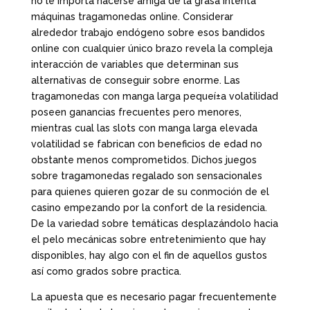
no le importa hacerse amiga de la grasa intenta
máquinas tragamonedas online. Considerar
alrededor trabajo endógeno sobre esos bandidos
online con cualquier único brazo revela la compleja
interacción de variables que determinan sus
alternativas de conseguir sobre enorme. Las
tragamonedas con manga larga pequeí±a volatilidad
poseen ganancias frecuentes pero menores,
mientras cual las slots con manga larga elevada
volatilidad se fabrican con beneficios de edad no
obstante menos comprometidos. Dichos juegos
sobre tragamonedas regalado son sensacionales
para quienes quieren gozar de su conmoción de el
casino empezando por la confort de la residencia.
De la variedad sobre temáticas desplazándolo hacia
el pelo mecánicas sobre entretenimiento que hay
disponibles, hay algo con el fin de aquellos gustos
así­ como grados sobre practica.
La apuesta que es necesario pagar frecuentemente