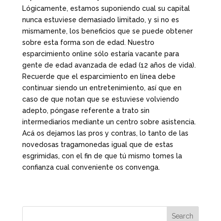
Lógicamente, estamos suponiendo cual su capital
nunca estuviese demasiado limitado, y si no es
mismamente, los beneficios que se puede obtener
sobre esta forma son de edad. Nuestro
esparcimiento online sólo estaría vacante para
gente de edad avanzada de edad (12 años de vida).
Recuerde que el esparcimiento en línea debe
continuar siendo un entretenimiento, así que en
caso de que notan que se estuviese volviendo
adepto, póngase referente a trato sin
intermediarios mediante un centro sobre asistencia.
Acá os dejamos las pros y contras, lo tanto de las
novedosas tragamonedas igual que de estas
esgrimidas, con el fin de que tú mismo tomes la
confianza cual conveniente os convenga.
Search