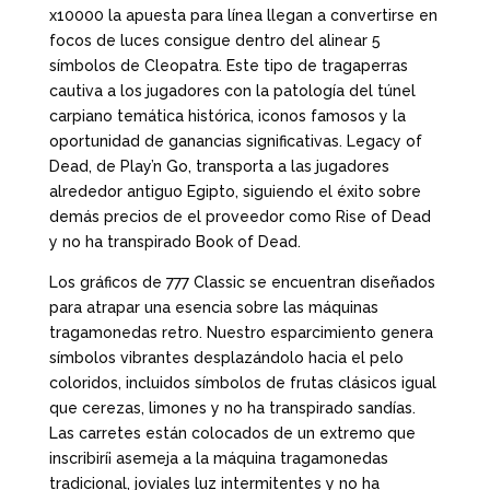
x10000 la apuesta para línea llegan a convertirse en
focos de luces consigue dentro del alinear 5
símbolos de Cleopatra. Este tipo de tragaperras
cautiva a los jugadores con la patologí­a del túnel
carpiano temática histórica, iconos famosos y la
oportunidad de ganancias significativas. Legacy of
Dead, de Play’n Go, transporta a las jugadores
alrededor antiguo Egipto, siguiendo el éxito sobre
demás precios de el proveedor como Rise of Dead
y no ha transpirado Book of Dead.
Los gráficos de 777 Classic se encuentran diseñados
para atrapar una esencia sobre las máquinas
tragamonedas retro. Nuestro esparcimiento genera
símbolos vibrantes desplazándolo hacia el pelo
coloridos, incluidos símbolos de frutas clásicos igual
que cerezas, limones y no ha transpirado sandías.
Las carretes están colocados de un extremo que
inscribirí¡ asemeja a la máquina tragamonedas
tradicional, joviales luz intermitentes y no ha