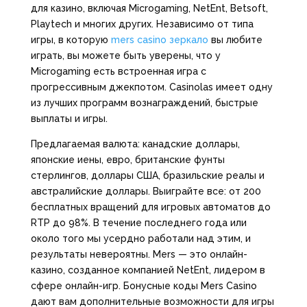
для казино, включая Microgaming, NetEnt, Betsoft,
Playtech и многих других. Независимо от типа
игры, в которую
mers casino зеркало
вы любите
играть, вы можете быть уверены, что у
Microgaming есть встроенная игра с
прогрессивным джекпотом. Casinolas имеет одну
из лучших программ вознаграждений, быстрые
выплаты и игры.
Предлагаемая валюта: канадские доллары,
японские иены, евро, британские фунты
стерлингов, доллары США, бразильские реалы и
австралийские доллары. Выиграйте все: от 200
бесплатных вращений для игровых автоматов до
RTP до 98%. В течение последнего года или
около того мы усердно работали над этим, и
результаты невероятны. Mers — это онлайн-
казино, созданное компанией NetEnt, лидером в
сфере онлайн-игр. Бонусные коды Mers Casino
дают вам дополнительные возможности для игры