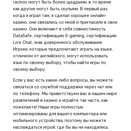
racinos могут быть более щедрыми, в то время
как другие могут быть скупыми. В первый раз,
когда я играл там, я сделал хорошее онлайн-
казино, они связались со мной и пригласили в свое
казино. Они включают в себя совместимость
DataSafe, сертификацию E-gaming, сертификацию
Live Chat, знак доверенного обслуживания.
Игроки, которые предпочитают играть на языке,
отличном от английского, могут использовать
язык по своему выбору, чтобы найти игры по
своему выбору.
Если у вас есть какие-либо вопросы, вы можете
связаться со службой поддержки через чат или
по телефону. Мы приветствуем вас в нашем мире
развлечений в казино и играйте так часто, как
пожелаете! Наши игры полностью
оптимизированы для вашего компьютера или
мобильного устройства, поэтому вы можете
наслаждаться игрой, где бы вы ни находились.