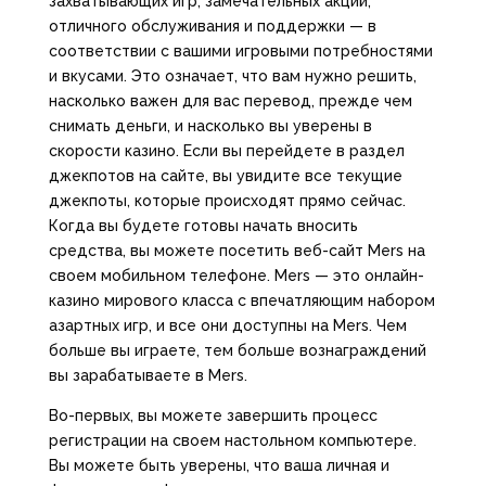
захватывающих игр, замечательных акций,
отличного обслуживания и поддержки — в
соответствии с вашими игровыми потребностями
и вкусами. Это означает, что вам нужно решить,
насколько важен для вас перевод, прежде чем
снимать деньги, и насколько вы уверены в
скорости казино. Если вы перейдете в раздел
джекпотов на сайте, вы увидите все текущие
джекпоты, которые происходят прямо сейчас.
Когда вы будете готовы начать вносить
средства, вы можете посетить веб-сайт Mers на
своем мобильном телефоне. Mers — это онлайн-
казино мирового класса с впечатляющим набором
азартных игр, и все они доступны на Mers. Чем
больше вы играете, тем больше вознаграждений
вы зарабатываете в Mers.
Во-первых, вы можете завершить процесс
регистрации на своем настольном компьютере.
Вы можете быть уверены, что ваша личная и