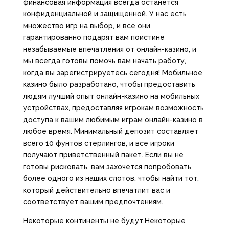
финансовая информация всегда останется
конфиденциальной и защищенной. У нас есть
множество игр на выбор, и все они
гарантированно подарят вам поистине
незабываемые впечатления от онлайн-казино, и
мы всегда готовы помочь вам начать работу,
когда вы зарегистрируетесь сегодня! Мобильное
казино было разработано, чтобы предоставить
людям лучший опыт онлайн-казино на мобильных
устройствах, предоставляя игрокам возможность
доступа к вашим любимым играм онлайн-казино в
любое время. Минимальный депозит составляет
всего 10 фунтов стерлингов, и все игроки
получают приветственный пакет. Если вы не
готовы рисковать, вам захочется попробовать
более одного из наших слотов, чтобы найти тот,
который действительно впечатлит вас и
соответствует вашим предпочтениям.
Некоторые континенты не будут.Некоторые