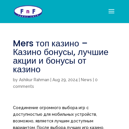
Mers топ казино –
Казино бонусы, лучшие
акции и бонусы от
казино
by
Ashikur Rahman
|
Aug 29, 2024
|
News
|
0
comments
Соединение огромного выбора игр с
доступностью для мобильных устройств,
возможно, является лучшим доступным
вариантом. После выбора лучших игр казино,