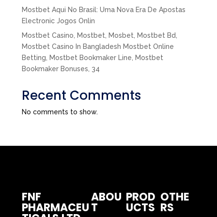
Mostbet Aqui No Brasil: Uma Nova Era De Apostas
Electronic Jogos Onlin
Mostbet Casino, Mostbet, Mosbet, Mostbet Bd,
Mostbet Casino In Bangladesh Mostbet Online
Betting, Mostbet Bookmaker Line, Mostbet
Bookmaker Bonuses, 34
Recent Comments
No comments to show.
FNF
ABOU
PROD
OTHE
PHARMACEU
T
UCTS
RS