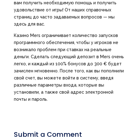
вам получить необходимую помощь и получить
удовольствие от игры! От наших справочных
страниц до часто задаваемых вопросов — мы
здесь для вас.
Казино Mers ограничивает количество запусков
программного обеспечения, чтобы у игроков не
возникало проблем при ставках на реальные
деньги. Сделать следующий депозит в Mers очень
легко, и каждый из 100% бонусов до 300 € будет
зачислен мгновенно. После того, как вы пополнили
свой счет, вы можете войти в систему, введя
различные параметры входа, которые вы
установили, а также свой адрес электронной
почты и пароль.
Submit a Comment