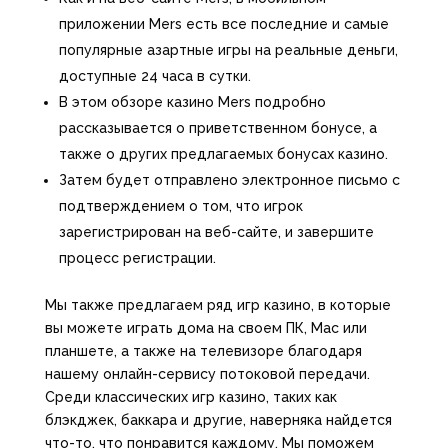
приложении Mers есть все последние и самые
популярные азартные игры на реальные деньги,
доступные 24 часа в сутки.
В этом обзоре казино Mers подробно
рассказывается о приветственном бонусе, а
также о других предлагаемых бонусах казино.
Затем будет отправлено электронное письмо с
подтверждением о том, что игрок
зарегистрирован на веб-сайте, и завершите
процесс регистрации.
Мы также предлагаем ряд игр казино, в которые
вы можете играть дома на своем ПК, Mac или
планшете, а также на телевизоре благодаря
нашему онлайн-сервису потоковой передачи.
Среди классических игр казино, таких как
блэкджек, баккара и другие, наверняка найдется
что-то, что понравится каждому. Мы поможем