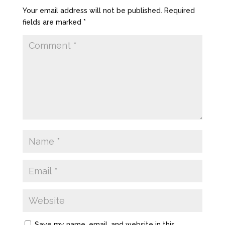
Your email address will not be published.
Required
fields are marked
*
Save my name, email, and website in this