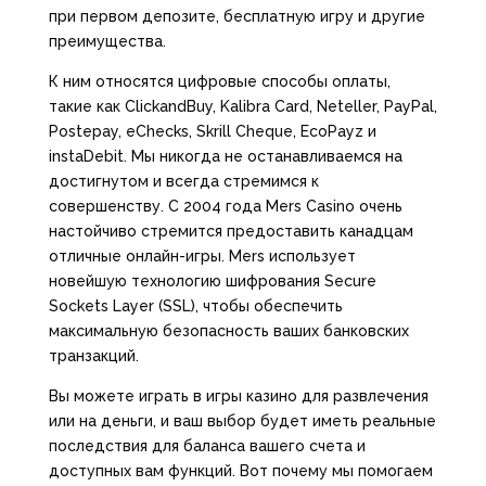
при первом депозите, бесплатную игру и другие
преимущества.
К ним относятся цифровые способы оплаты,
такие как ClickandBuy, Kalibra Card, Neteller, PayPal,
Postepay, eChecks, Skrill Cheque, EcoPayz и
instaDebit. Мы никогда не останавливаемся на
достигнутом и всегда стремимся к
совершенству. С 2004 года Mers Casino очень
настойчиво стремится предоставить канадцам
отличные онлайн-игры. Mers использует
новейшую технологию шифрования Secure
Sockets Layer (SSL), чтобы обеспечить
максимальную безопасность ваших банковских
транзакций.
Вы можете играть в игры казино для развлечения
или на деньги, и ваш выбор будет иметь реальные
последствия для баланса вашего счета и
доступных вам функций. Вот почему мы помогаем