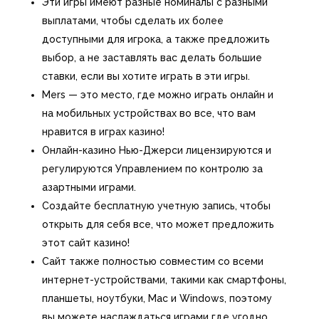
Эти игры имеют разные номиналы с разными
выплатами, чтобы сделать их более
доступными для игрока, а также предложить
выбор, а не заставлять вас делать большие
ставки, если вы хотите играть в эти игры.
Mers — это место, где можно играть онлайн и
на мобильных устройствах во все, что вам
нравится в играх казино!
Онлайн-казино Нью-Джерси лицензируются и
регулируются Управлением по контролю за
азартными играми.
Создайте бесплатную учетную запись, чтобы
открыть для себя все, что может предложить
этот сайт казино!
Сайт также полностью совместим со всеми
интернет-устройствами, такими как смартфоны,
планшеты, ноутбуки, Mac и Windows, поэтому
вы можете наслаждаться играми где угодно.