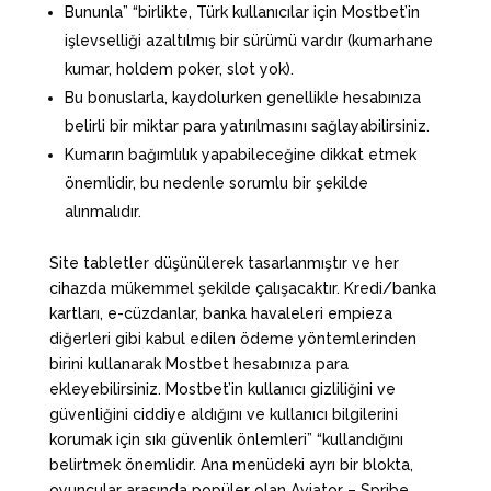
Bununla” “birlikte, Türk kullanıcılar için Mostbet’in
işlevselliği azaltılmış bir sürümü vardır (kumarhane
kumar, holdem poker, slot yok).
Bu bonuslarla, kaydolurken genellikle hesabınıza
belirli bir miktar para yatırılmasını sağlayabilirsiniz.
Kumarın bağımlılık yapabileceğine dikkat etmek
önemlidir, bu nedenle sorumlu bir şekilde
alınmalıdır.
Site tabletler düşünülerek tasarlanmıştır ve her
cihazda mükemmel şekilde çalışacaktır. Kredi/banka
kartları, e-cüzdanlar, banka havaleleri empieza
diğerleri gibi kabul edilen ödeme yöntemlerinden
birini kullanarak Mostbet hesabınıza para
ekleyebilirsiniz. Mostbet’in kullanıcı gizliliğini ve
güvenliğini ciddiye aldığını ve kullanıcı bilgilerini
korumak için sıkı güvenlik önlemleri” “kullandığını
belirtmek önemlidir. Ana menüdeki ayrı bir blokta,
oyuncular arasında popüler olan Aviator – Spribe