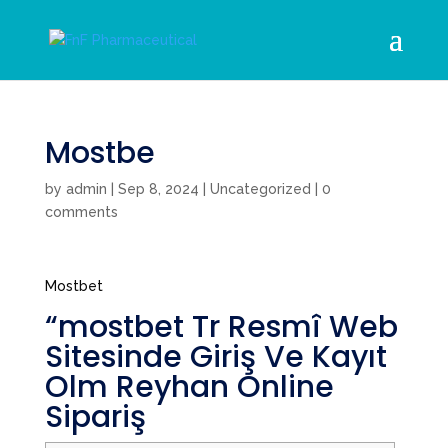
Mostbe
by
admin
|
Sep 8, 2024
|
Uncategorized
|
0
comments
Mostbet
“mostbet Tr Resmî Web
Sitesinde Giriş Ve Kayıt
Olm Reyhan Online
Sipariş