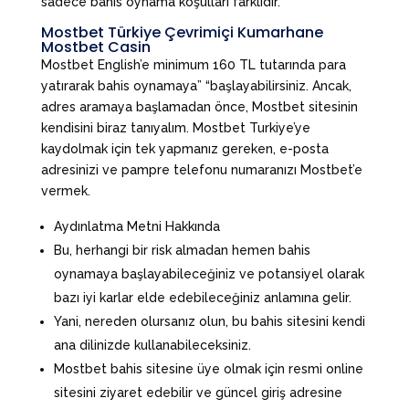
sadece bahis oynama koşulları farklıdır.
Mostbet Türkiye Çevrimiçi Kumarhane
Mostbet Casin
Mostbet English’e minimum 160 TL tutarında para
yatırarak bahis oynamaya” “başlayabilirsiniz. Ancak,
adres aramaya başlamadan önce, Mostbet sitesinin
kendisini biraz tanıyalım. Mostbet Turkiye’ye
kaydolmak için tek yapmanız gereken, e-posta
adresinizi ve pampre telefonu numaranızı Mostbet’e
vermek.
Aydınlatma Metni Hakkında
Bu, herhangi bir risk almadan hemen bahis
oynamaya başlayabileceğiniz ve potansiyel olarak
bazı iyi karlar elde edebileceğiniz anlamına gelir.
Yani, nereden olursanız olun, bu bahis sitesini kendi
ana dilinizde kullanabileceksiniz.
Mostbet bahis sitesine üye olmak için resmi online
sitesini ziyaret edebilir ve güncel giriş adresine