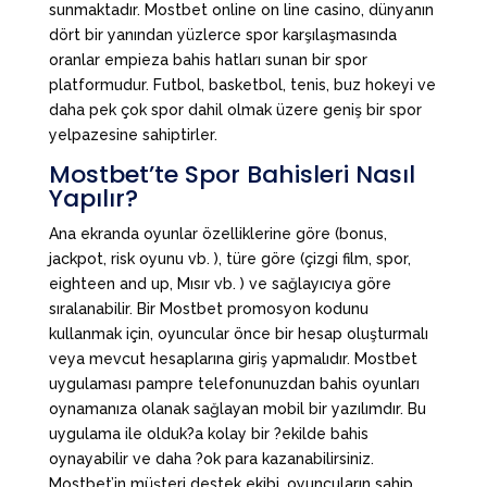
sunmaktadır. Mostbet online on line casino, dünyanın
dört bir yanından yüzlerce spor karşılaşmasında
oranlar empieza bahis hatları sunan bir spor
platformudur. Futbol, basketbol, tenis, buz hokeyi ve
daha pek çok spor dahil olmak üzere geniş bir spor
yelpazesine sahiptirler.
Mostbet’te Spor Bahisleri Nasıl
Yapılır?
Ana ekranda oyunlar özelliklerine göre (bonus,
jackpot, risk oyunu vb. ), türe göre (çizgi film, spor,
eighteen and up, Mısır vb. ) ve sağlayıcıya göre
sıralanabilir. Bir Mostbet promosyon kodunu
kullanmak için, oyuncular önce bir hesap oluşturmalı
veya mevcut hesaplarına giriş yapmalıdır. Mostbet
uygulaması pampre telefonunuzdan bahis oyunları
oynamanıza olanak sağlayan mobil bir yazılımdır. Bu
uygulama ile olduk?a kolay bir ?ekilde bahis
oynayabilir ve daha ?ok para kazanabilirsiniz.
Mostbet’in müşteri destek ekibi, oyuncuların sahip