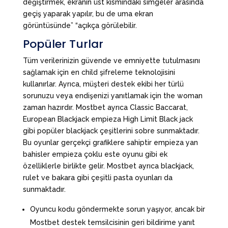
değiştirmek, ekranın üst kısmındaki simgeler arasında
geçiş yaparak yapılır, bu de uma ekran
görüntüsünde” “açıkça görülebilir.
Popüler Turlar
Tüm verilerinizin güvende ve emniyette tutulmasını
sağlamak için en child şifreleme teknolojisini
kullanırlar. Ayrıca, müşteri destek ekibi her türlü
sorunuzu veya endişenizi yanıtlamak için the woman
zaman hazırdır. Mostbet ayrıca Classic Baccarat,
European Blackjack empieza High Limit Black jack
gibi popüler blackjack çeşitlerini sobre sunmaktadır.
Bu oyunlar gerçekçi grafiklere sahiptir empieza yan
bahisler empieza çoklu este oyunu gibi ek
özelliklerle birlikte gelir. Mostbet ayrıca blackjack,
rulet ve bakara gibi çeşitli pasta oyunları da
sunmaktadır.
Oyuncu kodu göndermekte sorun yaşıyor, ancak bir
Mostbet destek temsilcisinin geri bildirime yanıt