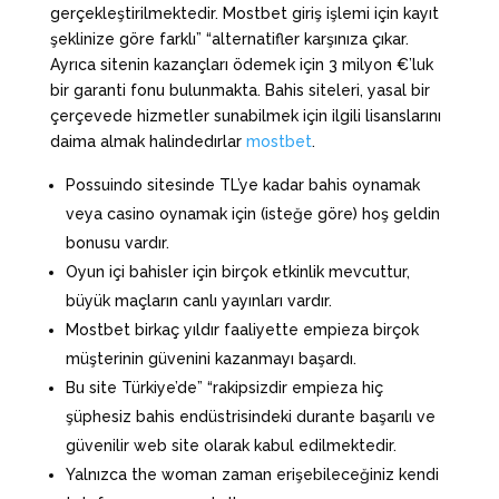
gerçekleştirilmektedir. Mostbet giriş işlemi için kayıt
şeklinize göre farklı” “alternatifler karşınıza çıkar.
Ayrıca sitenin kazançları ödemek için 3 milyon €’luk
bir garanti fonu bulunmakta. Bahis siteleri, yasal bir
çerçevede hizmetler sunabilmek için ilgili lisanslarını
daima almak halindedırlar
mostbet
.
Possuindo sitesinde TL’ye kadar bahis oynamak
veya casino oynamak için (isteğe göre) hoş geldin
bonusu vardır.
Oyun içi bahisler için birçok etkinlik mevcuttur,
büyük maçların canlı yayınları vardır.
Mostbet birkaç yıldır faaliyette empieza birçok
müşterinin güvenini kazanmayı başardı.
Bu site Türkiye’de” “rakipsizdir empieza hiç
şüphesiz bahis endüstrisindeki durante başarılı ve
güvenilir web site olarak kabul edilmektedir.
Yalnızca the woman zaman erişebileceğiniz kendi