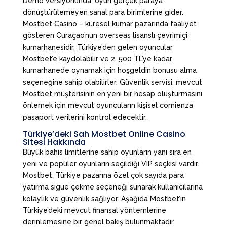
Demo versiyonunda, oyun gerçek paraya
dönüştürülemeyen sanal para birimlerine gider.
Mostbet Casino – küresel kumar pazarında faaliyet
gösteren Curaçao’nun overseas lisanslı çevrimiçi
kumarhanesidir. Türkiye’den gelen oyuncular
Mostbet’e kaydolabilir ve 2, 500 TL’ye kadar
kumarhanede oynamak için hoşgeldin bonusu alma
seçeneğine sahip olabilirler. Güvenlik servisi, mevcut
Mostbet müşterisinin en yeni bir hesap oluşturmasını
önlemek için mevcut oyuncuların kişisel comienza
pasaport verilerini kontrol edecektir.
Türkiye’deki Sah Mostbet Online Casino
Sitesi Hakkında
Büyük bahis limitlerine sahip oyunların yanı sıra en
yeni ve popüler oyunların seçildiği VIP seçkisi vardır.
Mostbet, Türkiye pazarına özel çok sayıda para
yatırma sigue çekme seçeneği sunarak kullanıcılarına
kolaylık ve güvenlik sağlıyor. Aşağıda Mostbet’in
Türkiye’deki mevcut finansal yöntemlerine
derinlemesine bir genel bakış bulunmaktadır.