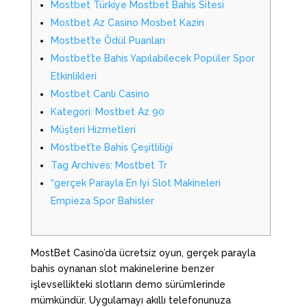
Mostbet Türkiye Mostbet Bahis Sitesi
Mostbet Az Casino Mosbet Kazin
Mostbet’te Ödül Puanları
Mostbet’te Bahis Yapılabilecek Popüler Spor
Etkinlikleri
Mostbet Canlı Casino
Kategori: Mostbet Az 90
Müşteri Hizmetleri
Mostbet’te Bahis Çeşitliliği
Tag Archives: Mostbet Tr
“gerçek Parayla En Iyi Slot Makineleri
Empieza Spor Bahisler
MostBet Casino’da ücretsiz oyun, gerçek parayla
bahis oynanan slot makinelerine benzer
işlevsellikteki slotların demo sürümlerinde
mümkündür. Uygulamayı akıllı telefonunuza