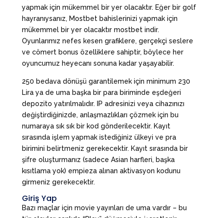
yapmak için mükemmel bir yer olacaktır. Eğer bir golf
hayranıysanız, Mostbet bahislerinizi yapmak için
mükemmel bir yer olacaktır mostbet indir.
Oyunlarımız nefes kesen grafiklere, gerçekçi seslere
ve cömert bonus özelliklere sahiptir, böylece her
oyuncumuz heyecanı sonuna kadar yaşayabilir.
250 bedava dönüşü garantilemek için minimum 230
Lira ya de uma başka bir para biriminde eşdeğeri
depozito yatırılmalıdır. IP adresinizi veya cihazınızı
değiştirdiğinizde, anlaşmazlıkları çözmek için bu
numaraya sık sık bir kod gönderilecektir. Kayıt
sırasında işlem yapmak istediğiniz ülkeyi ve pra
birimini belirtmeniz gerekecektir. Kayıt sırasında bir
şifre oluşturmanız (sadece Asian harfleri, başka
kısıtlama yok) empieza alınan aktivasyon kodunu
girmeniz gerekecektir.
Giriş Yap
Bazı maçlar için movie yayınları de uma vardır – bu