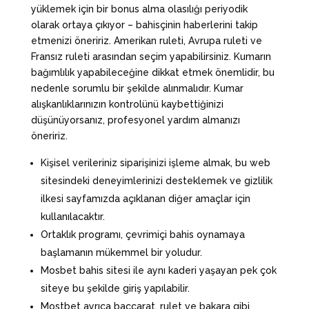
yüklemek için bir bonus alma olasılığı periyodik
olarak ortaya çıkıyor – bahisçinin haberlerini takip
etmenizi öneririz. Amerikan ruleti, Avrupa ruleti ve
Fransız ruleti arasından seçim yapabilirsiniz. Kumarın
bağımlılık yapabileceğine dikkat etmek önemlidir, bu
nedenle sorumlu bir şekilde alınmalıdır. Kumar
alışkanlıklarınızın kontrolünü kaybettiğinizi
düşünüyorsanız, profesyonel yardım almanızı
öneririz.
Kişisel verileriniz siparişinizi işleme almak, bu web
sitesindeki deneyimlerinizi desteklemek ve gizlilik
ilkesi sayfamızda açıklanan diğer amaçlar için
kullanılacaktır.
Ortaklık programı, çevrimiçi bahis oynamaya
başlamanın mükemmel bir yoludur.
Mosbet bahis sitesi ile aynı kaderi yaşayan pek çok
siteye bu şekilde giriş yapılabilir.
Mostbet ayrıca baccarat, rulet ve bakara gibi