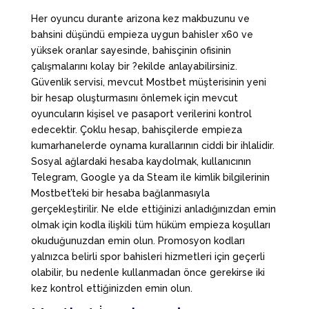
Her oyuncu durante arizona kez makbuzunu ve
bahsini düşündü empieza uygun bahisler x60 ve
yüksek oranlar sayesinde, bahisçinin ofisinin
çalışmalarını kolay bir ?ekilde anlayabilirsiniz.
Güvenlik servisi, mevcut Mostbet müşterisinin yeni
bir hesap oluşturmasını önlemek için mevcut
oyuncuların kişisel ve pasaport verilerini kontrol
edecektir. Çoklu hesap, bahisçilerde empieza
kumarhanelerde oynama kurallarının ciddi bir ihlalidir.
Sosyal ağlardaki hesaba kaydolmak, kullanıcının
Telegram, Google ya da Steam ile kimlik bilgilerinin
Mostbet’teki bir hesaba bağlanmasıyla
gerçekleştirilir. Ne elde ettiğinizi anladığınızdan emin
olmak için kodla ilişkili tüm hüküm empieza koşulları
okuduğunuzdan emin olun. Promosyon kodları
yalnızca belirli spor bahisleri hizmetleri için geçerli
olabilir, bu nedenle kullanmadan önce gerekirse iki
kez kontrol ettiğinizden emin olun.