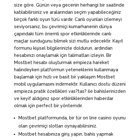
size göre. Günün veya gecenin herhangi bir saatinde
katılabilirsiniz ve aralarından seçim yapabileceğiniz
birçok farklı oyun türü vardır. Canlı oyunları izlemeyi
seviyorsanız, bu çevrimiçi kumarhanenin dünya
çapındaki tüm önemli spor etkinliklerinde canlı
maçlar sunduğunu bilmek sizi mutlu edecektir. Kayıt
formunu kişisel bilgilerinizle doldurun, ardından
hesabınızı onaylamak için talimatları izleyin. Bir
Mostbet hesabı oluşturmak empieza hareket
halindeyken platformun yeteneklerini kullanmaya
başlamak için hızlı ve basit bir yaklaşım Mostbet
mobil uygulamasını indirmektir. Kullanıcı dostu düzeni
empieza pratik özellikleri vas?tas? ile bahislerinizden
ve keyif aldığınız spor etkinliklerinden haberdar
olmak için perfect bir yöntemdir.
Mostbet platformunda, bir tür on line casino oyunu
olan çevrimiçi slotları oynayabilirsiniz.
Mostbet hesabınıza giriş yapın, bahis yapmak