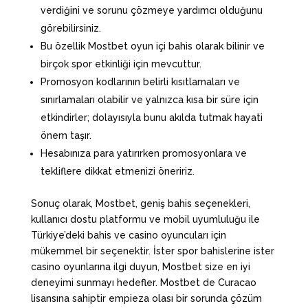
verdiğini ve sorunu çözmeye yardımcı olduğunu
görebilirsiniz.
Bu özellik Mostbet oyun içi bahis olarak bilinir ve
birçok spor etkinliği için mevcuttur.
Promosyon kodlarının belirli kısıtlamaları ve
sınırlamaları olabilir ve yalnızca kısa bir süre için
etkindirler; dolayısıyla bunu akılda tutmak hayati
önem taşır.
Hesabınıza para yatırırken promosyonlara ve
tekliflere dikkat etmenizi öneririz.
Sonuç olarak, Mostbet, geniş bahis seçenekleri,
kullanıcı dostu platformu ve mobil uyumluluğu ile
Türkiye’deki bahis ve casino oyuncuları için
mükemmel bir seçenektir. İster spor bahislerine ister
casino oyunlarına ilgi duyun, Mostbet size en iyi
deneyimi sunmayı hedefler. Mostbet de Curacao
lisansına sahiptir empieza olası bir sorunda çözüm