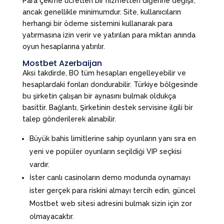
Para çekme ücretleri bir hizmetten diğerine değişir,
ancak genellikle minimumdur. Site, kullanıcıların
herhangi bir ödeme sistemini kullanarak para
yatırmasına izin verir ve yatırılan para miktarı anında
oyun hesaplarına yatırılır.
Mostbet Azerbaijan
Aksi takdirde, BO tüm hesapları engelleyebilir ve
hesaplardaki fonları dondurabilir. Türkiye bölgesinde
bu şirketin çalışan bir aynasını bulmak oldukça
basittir. Bağlantı, Şirketinin destek servisine ilgili bir
talep gönderilerek alınabilir.
Büyük bahis limitlerine sahip oyunların yanı sıra en
yeni ve popüler oyunların seçildiği VIP seçkisi
vardır.
İster canlı casinoların demo modunda oynamayı
ister gerçek para riskini almayı tercih edin, güncel
Mostbet web sitesi adresini bulmak sizin için zor
olmayacaktır.