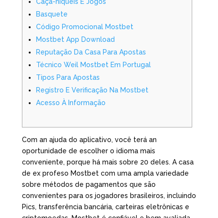
Caça-níqueis E Jogos
Basquete
Código Promocional Mostbet
Mostbet App Download
Reputação Da Casa Para Apostas
Técnico Weil Mostbet Em Portugal
Tipos Para Apostas
Registro E Verificação Na Mostbet
Acesso À Informação
Com an ajuda do aplicativo, você terá an
oportunidade de escolher o idioma mais
conveniente, porque há mais sobre 20 deles. A casa
de ex profeso Mostbet com uma ampla variedade
sobre métodos de pagamentos que são
convenientes para os jogadores brasileiros, incluindo
Pics, transferência bancária, carteiras eletrônicas e