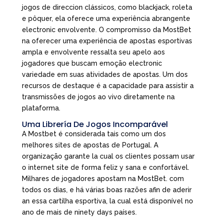
jogos de direccion clássicos, como blackjack, roleta
e pôquer, ela oferece uma experiência abrangente
electronic envolvente. O compromisso da MostBet
na oferecer uma experiência de apostas esportivas
ampla e envolvente ressalta seu apelo aos
jogadores que buscam emoção electronic
variedade em suas atividades de apostas. Um dos
recursos de destaque é a capacidade para assistir a
transmissões de jogos ao vivo diretamente na
plataforma.
Uma Librería De Jogos Incomparável
A Mostbet é considerada tais como um dos
melhores sites de apostas de Portugal. A
organização garante la cual os clientes possam usar
o internet site de forma feliz y sana e confortável.
Milhares de jogadores apostam na MostBet. com
todos os dias, e há várias boas razões afin de aderir
an essa cartilha esportiva, la cual está disponível no
ano de mais de ninety days países.