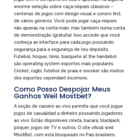
enorme seleção sobre caça-níqueis clássicos –
centenas de jogos com design visual e sonoro first,
de vários gêneros. Você pode jogar caça-níqueis
não apenas na conta main, mas também numa conta
de demonstração (gratuita). Isso accede que você
conheça an interface para cada jogo possuindo
segurança para a segurança de teu depósito.
Futebol, hóquei, tênis, basquete at the handebol
são operating system esportes mais populares.
Cricket, rúgbi, futebol de praia e snooker são muitos
dos esportes cependant incomuns.
Como Posso Despojar Meus
Ganhos Weil Mostbet?
A seção de cassino ao vivo permite que você jogue
jogos de casualidad a dinheiro possuindo jogadores
ao vivo. Estão disponíveis roleta, bacará, blackjack,
pôquer, jogos de TV e outros. O site oficial weil
MostBet. com está bloqueado no País brasileiro,