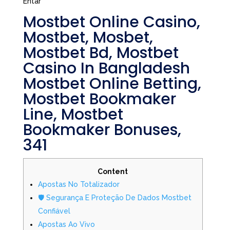
Entar
Mostbet Online Casino,
Mostbet, Mosbet,
Mostbet Bd, Mostbet
Casino In Bangladesh
Mostbet Online Betting,
Mostbet Bookmaker
Line, Mostbet
Bookmaker Bonuses,
341
Content
Apostas No Totalizador
🛡️ Segurança E Proteção De Dados Mostbet
Confiável
Apostas Ao Vivo