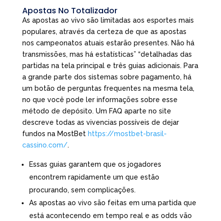
Apostas No Totalizador
As apostas ao vivo são limitadas aos esportes mais
populares, através da certeza de que as apostas
nos campeonatos atuais estarão presentes. Não há
transmissões, mas há estatísticas” “detalhadas das
partidas na tela principal e três guias adicionais. Para
a grande parte dos sistemas sobre pagamento, há
um botão de perguntas frequentes na mesma tela,
no que você pode ler informações sobre esse
método de depósito. Um FAQ aparte no site
descreve todas as vivencias possíveis de dejar
fundos na MostBet
https://mostbet-brasil-
cassino.com/
.
Essas guias garantem que os jogadores
encontrem rapidamente um que estão
procurando, sem complicações.
As apostas ao vivo são feitas em uma partida que
está acontecendo em tempo real e as odds vão