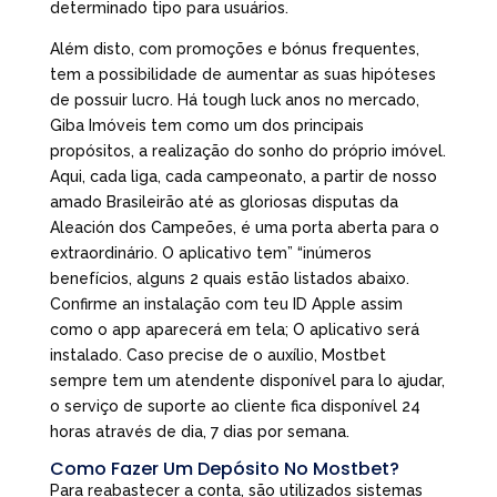
determinado tipo para usuários.
Além disto, com promoções e bónus frequentes,
tem a possibilidade de aumentar as suas hipóteses
de possuir lucro. Há tough luck anos no mercado,
Giba Imóveis tem como um dos principais
propósitos, a realização do sonho do próprio imóvel.
Aqui, cada liga, cada campeonato, a partir de nosso
amado Brasileirão até as gloriosas disputas da
Aleación dos Campeões, é uma porta aberta para o
extraordinário. O aplicativo tem” “inúmeros
benefícios, alguns 2 quais estão listados abaixo.
Confirme an instalação com teu ID Apple assim
como o app aparecerá em tela; O aplicativo será
instalado. Caso precise de o auxílio, Mostbet
sempre tem um atendente disponível para lo ajudar,
o serviço de suporte ao cliente fica disponível 24
horas através de dia, 7 dias por semana.
Como Fazer Um Depósito No Mostbet?
Para reabastecer a conta, são utilizados sistemas