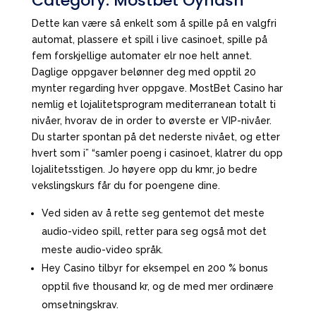
Category: Mostbet Oynash”
Dette kan være så enkelt som å spille på en valgfri
automat, plassere et spill i live casinoet, spille på
fem forskjellige automater elr noe helt annet.
Daglige oppgaver belønner deg med opptil 20
mynter regarding hver oppgave. MostBet Casino har
nemlig et lojalitetsprogram mediterranean totalt ti
nivåer, hvorav de in order to øverste er VIP-nivåer.
Du starter spontan på det nederste nivået, og etter
hvert som i” “samler poeng i casinoet, klatrer du opp
lojalitetsstigen. Jo høyere opp du kmr, jo bedre
vekslingskurs får du for poengene dine.
Ved siden av å rette seg gentemot det meste
audio-video spill, retter para seg også mot det
meste audio-video språk.
Hey Casino tilbyr for eksempel en 200 % bonus
opptil five thousand kr, og de med mer ordinære
omsetningskrav.