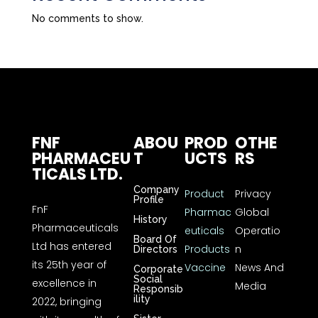
No comments to show.
FNF
ABOU
PROD
OTHE
PHARMACEU
T
UCTS
RS
TICALS LTD.
Company
Product
Privacy
Profile
FnF
Pharmac
Global
History
Pharmaceuticals
euticals
Operatio
Board Of
Ltd has entered
Products
n
Directors
its 25th year of
Vaccine
News And
Corporate
Social
excellence in
Media
Responsib
ility
2022, bringing