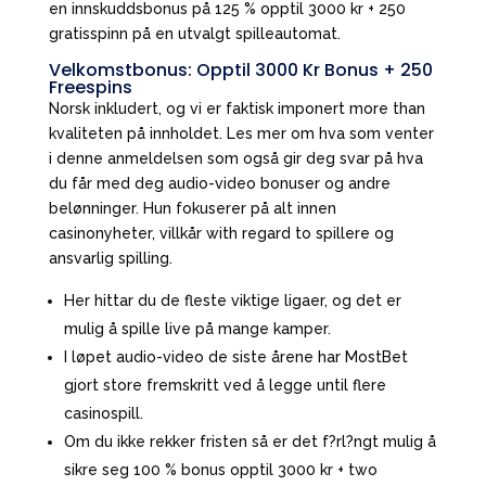
en innskuddsbonus på 125 % opptil 3000 kr + 250
gratisspinn på en utvalgt spilleautomat.
Velkomstbonus: Opptil 3000 Kr Bonus + 250
Freespins
Norsk inkludert, og vi er faktisk imponert more than
kvaliteten på innholdet. Les mer om hva som venter
i denne anmeldelsen som også gir deg svar på hva
du får med deg audio-video bonuser og andre
belønninger. Hun fokuserer på alt innen
casinonyheter, villkår with regard to spillere og
ansvarlig spilling.
Her hittar du de fleste viktige ligaer, og det er
mulig å spille live på mange kamper.
I løpet audio-video de siste årene har MostBet
gjort store fremskritt ved å legge until flere
casinospill.
Om du ikke rekker fristen så er det f?rl?ngt mulig å
sikre seg 100 % bonus opptil 3000 kr + two