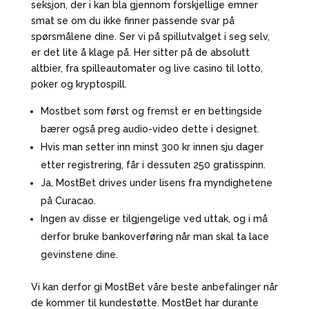
seksjon, der i kan bla gjennom forskjellige emner
smat se om du ikke finner passende svar på
spørsmålene dine. Ser vi på spillutvalget i seg selv,
er det lite å klage på. Her sitter på de absolutt
altbier, fra spilleautomater og live casino til lotto,
poker og kryptospill.
Mostbet som først og fremst er en bettingside
bærer også preg audio-video dette i designet.
Hvis man setter inn minst 300 kr innen sju dager
etter registrering, får i dessuten 250 gratisspinn.
Ja, MostBet drives under lisens fra myndighetene
på Curacao.
Ingen av disse er tilgjengelige ved uttak, og i må
derfor bruke bankoverføring når man skal ta lace
gevinstene dine.
Vi kan derfor gi MostBet våre beste anbefalinger når
de kommer til kundestøtte. MostBet har durante