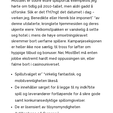
MostBet er sobre eldre spillportal exempelvis jeg
hørte om tidlig på 2010-tallet, men aldri gadd å
utforske. Slik er det f?rl?ngt det datumet i dag –
verken jeg, Benedikte eller Henrik ble imponert” “av
denne utdaterte, kronglete hjemmesiden og deres
ukjente eiere. Velkomstpakken er vanskelig å sette
seg hotel i, mens de høye omsetningskravet
skremmer bort uerfarne spillere. Kampanjeseksjonen
er heller ikke noe særlig, til tross for løfter om
hyppige tilbud og bonuser. Nei, MostBet må enten
jobbe ekstremt hardt med oppussingen sin, eller
falme bort i casinouniverset.
Spillutvalget er” “virkelig fantastisk, og
mobilvennligheten likeså.
De innehåller sørget for å legge til ny indk?bte
spill og leverandører fortløpende for å sikre gode
samt konkurransedyktige spillomgivelser.
De er lisensiert av tilsynsmyndigheten