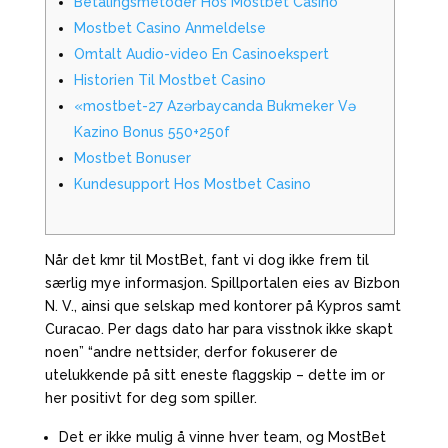
Betalingsmetoder Hos Mostbet Casino
Mostbet Casino Anmeldelse
Omtalt Audio-video En Casinoekspert
Historien Til Mostbet Casino
«mostbet-27 Azərbaycanda Bukmeker Və
Kazino Bonus 550+250f
Mostbet Bonuser
Kundesupport Hos Mostbet Casino
Når det kmr til MostBet, fant vi dog ikke frem til
særlig mye informasjon. Spillportalen eies av Bizbon
N. V., ainsi que selskap med kontorer på Kypros samt
Curacao. Per dags dato har para visstnok ikke skapt
noen” “andre nettsider, derfor fokuserer de
utelukkende på sitt eneste flaggskip – dette im or
her positivt for deg som spiller.
Det er ikke mulig å vinne hver team, og MostBet