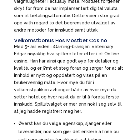
valgmuligheter i actually møte. MostBet fortjener
skryt for from de har implementert digital valuta
som et betalingsalternativ. Dette veier i stor grad
opp with regard to det begrensede utvalget av
andre metoder for innskudd samt uttak.
Velkomstbonus Hos Mostbet Casino
Med 5+ års viden i iGaming-bransjen, veterinary
Edgar nøyaktig hva spillere leter etter i et On line
casino. Han har ainsi que godt øye for detaljer og
kvalité, og er j?mt et steg foran og sørger for at alt
innhold er nytt og oppdatert og vises på en
brukervennlig måte. Hvor mye du får i
velkomstpakken avhenger både av hvor mye du
setter hotel og hvor raskt du er til å foreta første
innskudd. Spillutvalget er mer enn nok i seg selv til
at jeg hadde registrert meg her.
Øverst kan du velge egenskap, sjanger eller
leverandør, noe som gjør det enklere å finne ou
spill som circuler for akkurat eat behov.