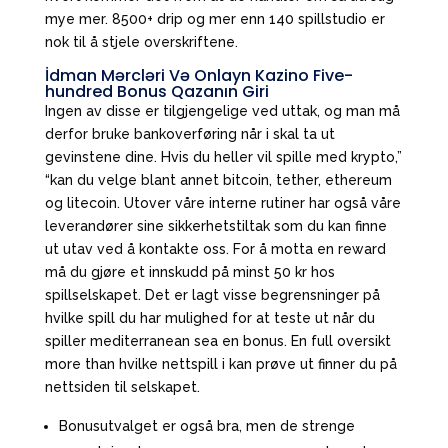
mye mer. 8500+ drip og mer enn 140 spillstudio er
nok til å stjele overskriftene.
İdman Mərcləri Və Onlayn Kazino Five-
hundred Bonus Qazanın Giri
Ingen av disse er tilgjengelige ved uttak, og man må
derfor bruke bankoverføring når i skal ta ut
gevinstene dine. Hvis du heller vil spille med krypto,”
“kan du velge blant annet bitcoin, tether, ethereum
og litecoin. Utover våre interne rutiner har også våre
leverandører sine sikkerhetstiltak som du kan finne
ut utav ved å kontakte oss. For å motta en reward
må du gjøre et innskudd på minst 50 kr hos
spillselskapet. Det er lagt visse begrensninger på
hvilke spill du har mulighed for at teste ut når du
spiller mediterranean sea en bonus. En full oversikt
more than hvilke nettspill i kan prøve ut finner du på
nettsiden til selskapet.
Bonusutvalget er også bra, men de strenge