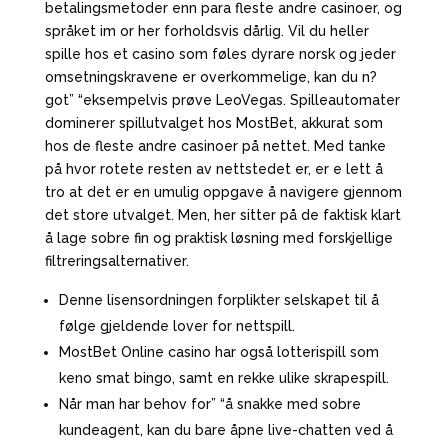
betalingsmetoder enn para fleste andre casinoer, og
språket im or her forholdsvis dårlig. Vil du heller
spille hos et casino som føles dyrare norsk og jeder
omsetningskravene er overkommelige, kan du n?
got” “eksempelvis prøve LeoVegas. Spilleautomater
dominerer spillutvalget hos MostBet, akkurat som
hos de fleste andre casinoer på nettet. Med tanke
på hvor rotete resten av nettstedet er, er e lett å
tro at det er en umulig oppgave å navigere gjennom
det store utvalget. Men, her sitter på de faktisk klart
å lage sobre fin og praktisk løsning med forskjellige
filtreringsalternativer.
Denne lisensordningen forplikter selskapet til å
følge gjeldende lover for nettspill.
MostBet Online casino har også lotterispill som
keno smat bingo, samt en rekke ulike skrapespill.
Når man har behov for” “å snakke med sobre
kundeagent, kan du bare åpne live-chatten ved å