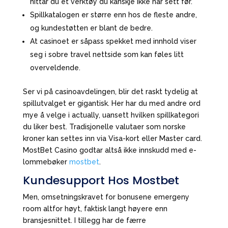
hittar du et verktøy du kanskje ikke har sett før.
Spillkatalogen er større enn hos de fleste andre,
og kundestøtten er blant de bedre.
At casinoet er såpass spekket med innhold viser
seg i sobre travel nettside som kan føles litt
overveldende.
Ser vi på casinoavdelingen, blir det raskt tydelig at
spillutvalget er gigantisk. Her har du med andre ord
mye å velge i actually, uansett hvilken spillkategori
du liker best. Tradisjonelle valutaer som norske
kroner kan settes inn via Visa-kort eller Master card.
MostBet Casino godtar altså ikke innskudd med e-
lommebøker
mostbet
.
Kundesupport Hos Mostbet
Men, omsetningskravet for bonusene emergeny
room altfor høyt, faktisk langt høyere enn
bransjesnittet. I tillegg har de færre