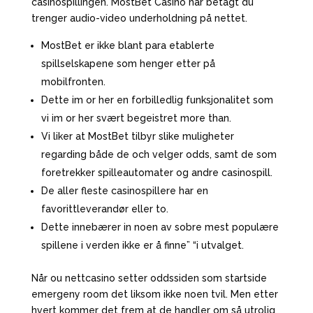
casinospillingen. MostBet Casino har betagt du
trenger audio-video underholdning på nettet.
MostBet er ikke blant para etablerte
spillselskapene som henger etter på
mobilfronten.
Dette im or her en forbilledlig funksjonalitet som
vi im or her svært begeistret more than.
Vi liker at MostBet tilbyr slike muligheter
regarding både de och velger odds, samt de som
foretrekker spilleautomater og andre casinospill.
De aller fleste casinospillere har en
favorittleverandør eller to.
Dette innebærer in noen av sobre mest populære
spillene i verden ikke er å finne” “i utvalget.
Når ou nettcasino setter oddssiden som startside
emergeny room det liksom ikke noen tvil. Men etter
hvert kommer det frem at de handler om så utrolig