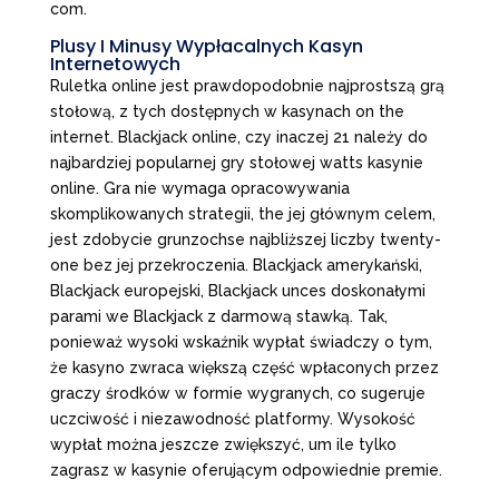
com.
Plusy I Minusy Wypłacalnych Kasyn
Internetowych
Ruletka online jest prawdopodobnie najprostszą grą
stołową, z tych dostępnych w kasynach on the
internet. Blackjack online, czy inaczej 21 należy do
najbardziej popularnej gry stołowej watts kasynie
online. Gra nie wymaga opracowywania
skomplikowanych strategii, the jej głównym celem,
jest zdobycie grunzochse najbliższej liczby twenty-
one bez jej przekroczenia. Blackjack amerykański,
Blackjack europejski, Blackjack unces doskonałymi
parami we Blackjack z darmową stawką. Tak,
ponieważ wysoki wskaźnik wypłat świadczy o tym,
że kasyno zwraca większą część wpłaconych przez
graczy środków w formie wygranych, co sugeruje
uczciwość i niezawodność platformy. Wysokość
wypłat można jeszcze zwiększyć, um ile tylko
zagrasz w kasynie oferującym odpowiednie premie.