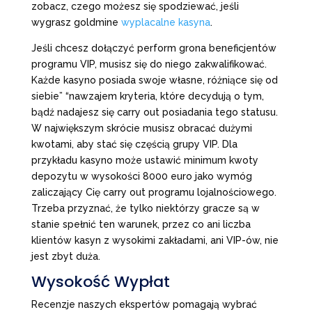
zobacz, czego możesz się spodziewać, jeśli
wygrasz goldmine
wyplacalne kasyna
.
Jeśli chcesz dołączyć perform grona beneficjentów
programu VIP, musisz się do niego zakwalifikować.
Każde kasyno posiada swoje własne, różniące się od
siebie” “nawzajem kryteria, które decydują o tym,
bądź nadajesz się carry out posiadania tego statusu.
W największym skrócie musisz obracać dużymi
kwotami, aby stać się częścią grupy VIP. Dla
przykładu kasyno może ustawić minimum kwoty
depozytu w wysokości 8000 euro jako wymóg
zaliczający Cię carry out programu lojalnościowego.
Trzeba przyznać, że tylko niektórzy gracze są w
stanie spełnić ten warunek, przez co ani liczba
klientów kasyn z wysokimi zakładami, ani VIP-ów, nie
jest zbyt duża.
Wysokość Wypłat
Recenzje naszych ekspertów pomagają wybrać