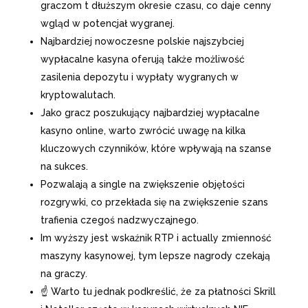
graczom t dłuższym okresie czasu, co daje cenny
wgląd w potencjał wygranej.
Najbardziej nowoczesne polskie najszybciej
wypłacalne kasyna oferują także możliwość
zasilenia depozytu i wypłaty wygranych w
kryptowalutach.
Jako gracz poszukujący najbardziej wypłacalne
kasyno online, warto zwrócić uwagę na kilka
kluczowych czynników, które wpływają na szanse
na sukces.
Pozwalają a single na zwiększenie objętości
rozgrywki, co przekłada się na zwiększenie szans
trafienia czegoś nadzwyczajnego.
Im wyższy jest wskaźnik RTP i actually zmienność
maszyny kasynowej, tym lepsze nagrody czekają
na graczy.
☝ Warto tu jednak podkreślić, że za płatności Skrill