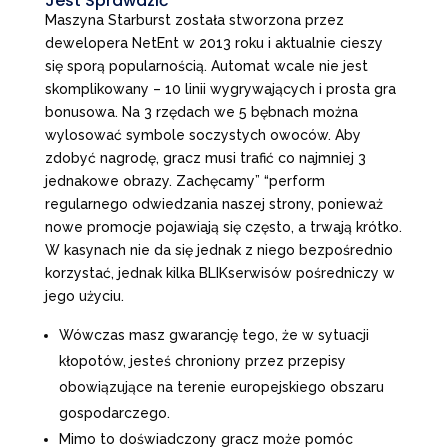
Jest Sprawdzić
Maszyna Starburst została stworzona przez
dewelopera NetEnt w 2013 roku i aktualnie cieszy
się sporą popularnością. Automat wcale nie jest
skomplikowany – 10 linii wygrywających i prosta gra
bonusowa. Na 3 rzędach we 5 bębnach można
wylosować symbole soczystych owoców. Aby
zdobyć nagrodę, gracz musi trafić co najmniej 3
jednakowe obrazy. Zachęcamy” “perform
regularnego odwiedzania naszej strony, ponieważ
nowe promocje pojawiają się często, a trwają krótko.
W kasynach nie da się jednak z niego bezpośrednio
korzystać, jednak kilka BLIKserwisów pośredniczy w
jego użyciu.
Wówczas masz gwarancję tego, że w sytuacji
kłopotów, jesteś chroniony przez przepisy
obowiązujące na terenie europejskiego obszaru
gospodarczego.
Mimo to doświadczony gracz może pomóc