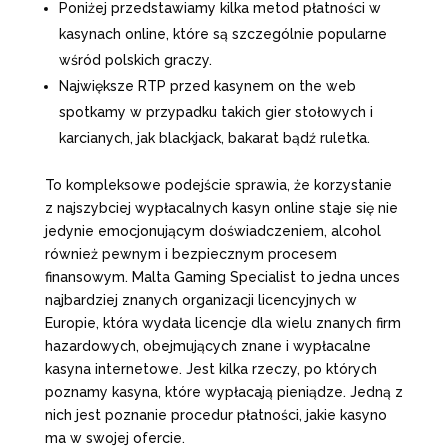
Poniżej przedstawiamy kilka metod płatności w
kasynach online, które są szczególnie popularne
wśród polskich graczy.
Największe RTP przed kasynem on the web
spotkamy w przypadku takich gier stołowych i
karcianych, jak blackjack, bakarat bądź ruletka.
To kompleksowe podejście sprawia, że korzystanie
z najszybciej wypłacalnych kasyn online staje się nie
jedynie emocjonującym doświadczeniem, alcohol
również pewnym i bezpiecznym procesem
finansowym. Malta Gaming Specialist to jedna unces
najbardziej znanych organizacji licencyjnych w
Europie, która wydała licencje dla wielu znanych firm
hazardowych, obejmujących znane i wypłacalne
kasyna internetowe. Jest kilka rzeczy, po których
poznamy kasyna, które wypłacają pieniądze. Jedną z
nich jest poznanie procedur płatności, jakie kasyno
ma w swojej ofercie.