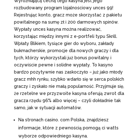
Wyróżniającą cechą tego kasyna jest jego
rozbudowany program lojalnościowy unces 99!
Rejestrując konto, gracz może skorzystać z pakietu
powitalnego na sumę zł i 200 darmowych spinów.
Wypłaty unces kasyna można realizować,
korzystając między innymi z e-portfeli typu Skrill.
Wpłaty Blikiem, tysiące gier do wyboru, zakłady
bukmacherskie, promocje dla nowych graczy i dla
tych, którzy wykorzystali już bonus powitalny i
oczywiście pewne i solidne wypłaty. To kasyno
bardzo pozytywnie nas zaskoczyło – już jako młody
gracz mhh rynku, szybko wdarło się w serca polskich
graczy i zyskało nie małą popularność. Przyjmuje się,
że rzetelne we przyzwoite kasyna oferują zwrot dla
gracza rzędu 96% albo więcej – czyli dokładnie tak
samo, jak w sytuacji automatów.
Na stronach casino. com Polska, znajdziesz
informacje, które z pewnością pomogą ci watts
wyborze odpowiedniego kasyna.