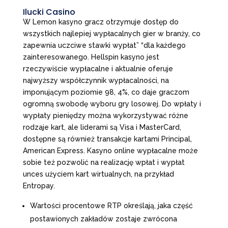
Ilucki Casino
W Lemon kasyno gracz otrzymuje dostęp do
wszystkich najlepiej wypłacalnych gier w branży, co
zapewnia uczciwe stawki wypłat” “dla każdego
zainteresowanego. Hellspin kasyno jest
rzeczywiście wypłacalne i aktualnie oferuje
najwyższy współczynnik wypłacalności, na
imponującym poziomie 98, 4%, co daje graczom
ogromną swobodę wyboru gry losowej. Do wpłaty i
wypłaty pieniędzy można wykorzystywać różne
rodzaje kart, ale liderami są Visa i MasterCard,
dostępne są również transakcje kartami Principal,
American Express. Kasyno online wypłacalne może
sobie też pozwolić na realizację wpłat i wypłat
unces użyciem kart wirtualnych, na przykład
Entropay.
Wartości procentowe RTP określają, jaka część
postawionych zakładów zostaje zwrócona