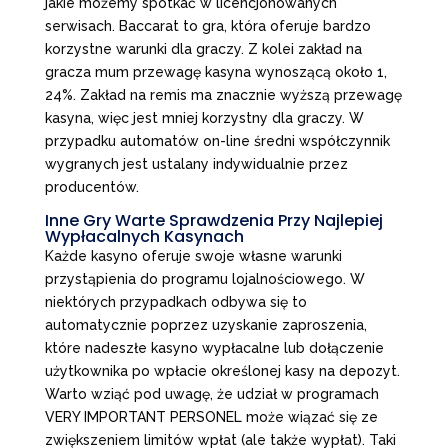
jakie możemy spotkać w licencjonowanych
serwisach. Baccarat to gra, która oferuje bardzo
korzystne warunki dla graczy. Z kolei zakład na
gracza mum przewagę kasyna wynoszącą około 1,
24%. Zakład na remis ma znacznie wyższą przewagę
kasyna, więc jest mniej korzystny dla graczy. W
przypadku automatów on-line średni współczynnik
wygranych jest ustalany indywidualnie przez
producentów.
Inne Gry Warte Sprawdzenia Przy Najlepiej
Wypłacalnych Kasynach
Każde kasyno oferuje swoje własne warunki
przystąpienia do programu lojalnościowego. W
niektórych przypadkach odbywa się to
automatycznie poprzez uzyskanie zaproszenia,
które nadeszłe kasyno wypłacalne lub dołączenie
użytkownika po wpłacie określonej kasy na depozyt.
Warto wziąć pod uwagę, że udział w programach
VERY IMPORTANT PERSONEL może wiązać się ze
zwiększeniem limitów wpłat (ale także wypłat). Taki