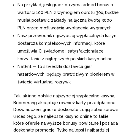
Na przykład, jeśli gracz otrzyma added bonus o
wartości 100 PLN z wymogiem obrotu 30x, będzie
musiał postawić zakłady na łączną kwotę 3000
PLN przed możliwością wypłacenia wygranych.
Nasz przewodnik najszybciej wypłacalnych kasyn
dostarcza kompleksowych informacji, które
umożliwią Ci świadome i satysfakcjonujące
korzystanie z najlepszych polskich kasyn online.
NetEnt — to szwedzki dostawca gier
hazardowych, będący prawdziwym pionierem w
świecie wirtualnej rozrywki.
Tak jak inne polskie najszybciej wypłacalne kasyna,
Boomerang akceptuje również karty przedpłacone.
Doświadczeni gracze doskonale zdają sobie sprawę
unces tego, że najlepsze kasyno online to takie,
które oferuje najwyższe bonusy powitalne i posiada
doskonałe promocje. Tylko najlepsi i najbardziej