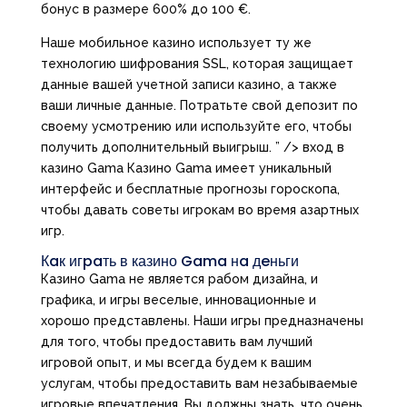
бонус в размере 600% до 100 €.
Наше мобильное казино использует ту же
технологию шифрования SSL, которая защищает
данные вашей учетной записи казино, а также
ваши личные данные. Потратьте свой депозит по
своему усмотрению или используйте его, чтобы
получить дополнительный выигрыш. ” /> вход в
казино Gama Казино Gama имеет уникальный
интерфейс и бесплатные прогнозы гороскопа,
чтобы давать советы игрокам во время азартных
игр.
Кaк игpaть в казино Gama нa дeньги
Казино Gama не является рабом дизайна, и
графика, и игры веселые, инновационные и
хорошо представлены. Наши игры предназначены
для того, чтобы предоставить вам лучший
игровой опыт, и мы всегда будем к вашим
услугам, чтобы предоставить вам незабываемые
игровые впечатления. Вы должны знать, что очень