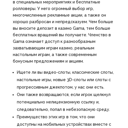
в специальных мероприятиях и бесплатные
ролловеры. У него огромный выбор игр,
многочисленные рекламные акции, а также он
хорошо разбросан и непредсказуем. Чем больше
вы вносите депозит в казино Gama, тем больше
бесплатных вращений вы получаете. Членство в
Gama означает доступ к разнообразным
захватывающим играм казино, реальным
настольным играм, а также современным
бонусным предложениям и акциям.
Ищете ли вы видео-слоты, классические слоты,
настольные игры, новые 3D-слоты или слоты с
прогрессивным джекпотом, у нас они есть.
Они также возвращаются, если игрок щелкнул
потенциально нелицензионную ссылку и,
следовательно, попал в небезопасную среду.
Преимущество этих игр в том, что они
доступны на мобильных устройствах вместе с