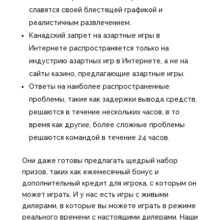
славятся своей блестящей графикой и
реалистичным развлечением.
Канадский запрет на азартные игры в
Интернете распространяется только на
индустрию азартных игр в Интернете, а не на
сайты казино, предлагающие азартные игры.
Ответы на наиболее распространенные
проблемы, такие как задержки вывода средств,
решаются в течение нескольких часов, в то
время как другие, более сложные проблемы
решаются командой в течение 24 часов.
Они даже готовы предлагать щедрый набор
призов, таких как ежемесячный бонус и
дополнительный кредит для игрока, с которым он
может играть. И у нас есть игры с живыми
дилерами, в которые вы можете играть в режиме
реального времени с настоящими дилерами. Наши