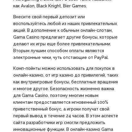
как Avalon, Black Knight, Bier Games.
Внесите свой первый депозит или
воспользуйтесь любой из наших привлекательных
акций. В дополнение к обычным онлайн-слотам,
Gama Casino предлагает другие бонусы, которые
делают их игры еще более привлекательными.
Вторым лучшим способом оплаты являются
электронные чеки, чуть отстающие от PayPal.
Комп-пойнты можно использовать для покупок в
онлайн-казино, от игр казино до привилегий, таких
как внутриигровые бонусы, бесплатные вращения
и многое другое. Безопасность жизненно важна
для Gama Casino, поэтому многим новым
клиентам предоставляется мгновенный 100%
приветственный бонус, а игроки получат свой
первый вывод в течение 24 часов. В этом аспекте
сайта разработчики игр смогли предложить
инновационные функции. В онлайн-казино Gama