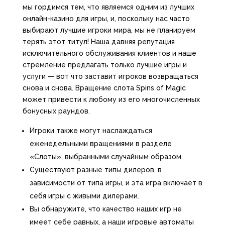
мы гордимся тем, что являемся одним из лучших
онлайн-казино для игры, и, поскольку нас часто
выбирают лучшие игроки мира, мы не планируем
терять этот титул! Наша давняя репутация
исключительного обслуживания клиентов и наше
стремление предлагать только лучшие игры и
услуги — вот что заставит игроков возвращаться
снова и снова. Вращение слота Spins of Magic
может привести к любому из его многочисленных
бонусных раундов.
Игроки также могут наслаждаться
еженедельными вращениями в разделе
«Слоты», выбранными случайным образом.
Существуют разные типы дилеров, в
зависимости от типа игры, и эта игра включает в
себя игры с живыми дилерами.
Вы обнаружите, что качество наших игр не
имеет себе равных, а наши игровые автоматы