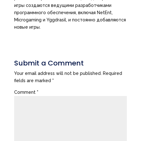
игры создаются ведущими разработчиками
программного обеспечения, включая NetEnt,
Microgaming и Yggdrasil, и постоянно добавляются
новые игры.
Submit a Comment
Your email address will not be published.
Required
fields are marked
*
Comment
*