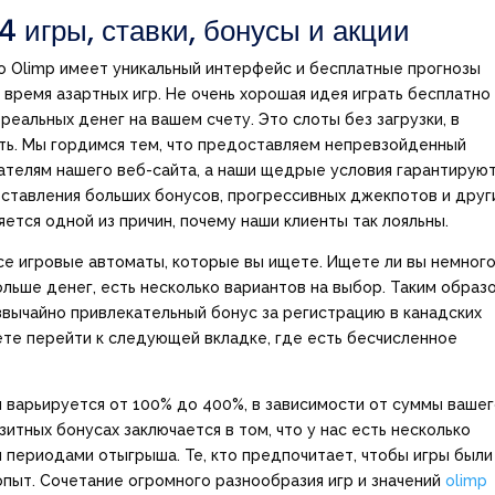
 игры, ставки, бонусы и акции
о Olimp имеет уникальный интерфейс и бесплатные прогнозы
 время азартных игр. Не очень хорошая идея играть бесплатно
еальных денег на вашем счету. Это слоты без загрузки, в
ть. Мы гордимся тем, что предоставляем непревзойденный
телям нашего веб-сайта, а наши щедрые условия гарантируют
оставления больших бонусов, прогрессивных джекпотов и друг
ется одной из причин, почему наши клиенты так лояльны.
все игровые автоматы, которые вы ищете. Ищете ли вы немног
льше денег, есть несколько вариантов на выбор. Таким образ
езвычайно привлекательный бонус за регистрацию в канадских
ете перейти к следующей вкладке, где есть бесчисленное
я варьируется от 100% до 400%, в зависимости от суммы ваше
итных бонусах заключается в том, что у нас есть несколько
 периодами отыгрыша. Те, кто предпочитает, чтобы игры были
опыт. Сочетание огромного разнообразия игр и значений
olimp