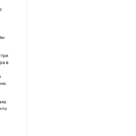
с
вы
отри
ра в
в
оне,
рыш.
 что