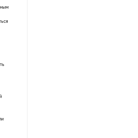
вным
ться
ть
й
ли