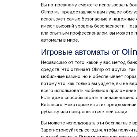
Вы по-прежнему сможете использовать бонус
Olimp мы предоставляем вам лучшее обслуж
использует самые безопасные и надежные спо
имеют высокий уровень безопасности. Незав
или опытным профессионалом, вы можете п
автоматы в мире.
Игровые автоматы от Ol
Независимо от того, какой у вас метод бан
средств. Что отличает Olimp от других, так
мобильные казино, но и обеспечивает гораз
потому что, как только вы уйдете, вы не ве
всего использовать мобильное приложение 
Есть даже способы играть в онлайн-казино с
Betsecure. Некоторые из этих предложений
рубашку или прикрепляется к ней сзади.
Вы можете использовать эти бесплатные вр
Зарегистрируйтесь сегодня, чтобы получит