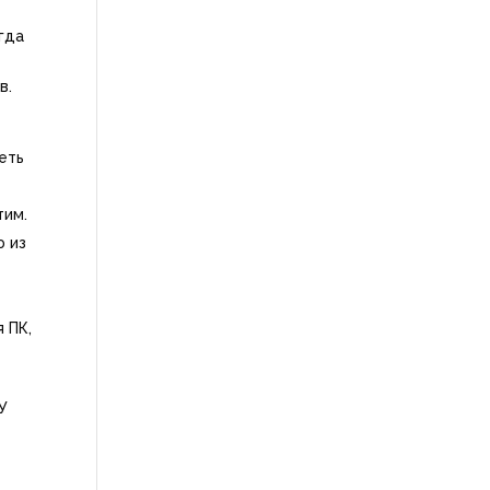
гда
в.
еть
тим.
ю из
 ПК,
У