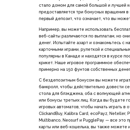
стало домом для самой большой и лучшей к
предоставляется три бонусных вращения в 
первый депозит, что означает, что вы може
Например, вы можете использовать бесплат
веб-сайты различаются по выплатам, но он
денег. Испытайте азарт и ознакомьтесь с 
карточными играми, рулеткой и специальным
популярны в Канаде и находятся в курсе по
крикет. Наше игровое программное обеспе
примерно на 150 фунтов собственных денег
С бездепозитным бонусом вы можете играть 
банкролл, чтобы действительно довести се
стола для блэкджека, оба с волнующей атм
или бонусы третьих лиц. Когда вы будете 
игровых автоматов, чтобы начать играть в 
ClickandBuy, Kalibra Card, ecoPayz, Neteller, 
Multibanco, Neosurf и PugglePay — все эт
карты или веб-кошелька, вы также можете ис