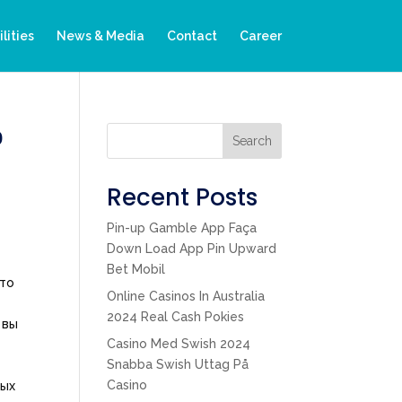
ilities
News & Media
Contact
Career
о
Search
Recent Posts
Pin-up Gamble App Faça
Down Load App Pin Upward
Bet Mobil
что
Online Casinos In Australia
2024 Real Cash Pokies
 вы
Casino Med Swish 2024
Snabba Swish Uttag På
Casino
рых