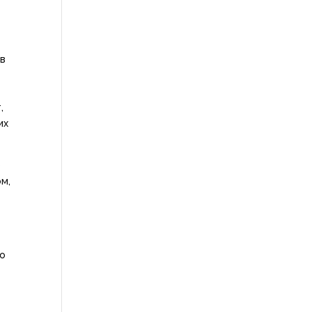
 в
,
их
о
ом,
го