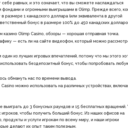
себе равных, и это означает, что вы сможете наслаждаться
 фондами и огромными выигрышами в Olimp. Прежде всего, ко
 в размере 1 канадского доллара (или эквивалента в другой
иветственный бонус в размере 100% до 450 канадских долларо
м казино Olimp Casino, обзоры — хорошая отправная точка.
графику — есть ли на сайте видеофон, который можно рассмотр
один из лучших игровых впечатлений, потому что мы этого хо
 использовать бездепозитный бонус, чтобы попробовать любу
ось обмануть нас по времени вывода.
 Casino можно использовать на различных устройствах, включая
 выиграть до 3 бонусных раундов и 15 бесплатных вращений. 
х игроков, чтобы получить больший бонус. Из наших офисов на
 продукты и услуги игрокам по всему миру, и наши игроки
орые делают их опыт таким полезным.