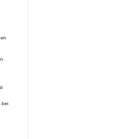
sen
n.
nd
 bei