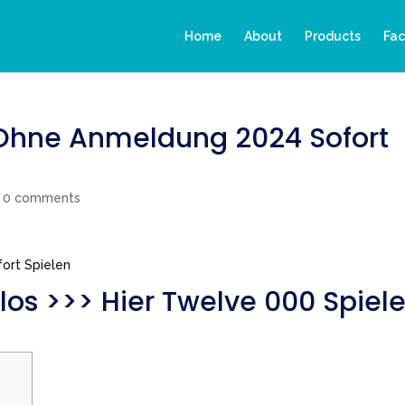
Home
About
Products
Fac
 Ohne Anmeldung 2024 Sofort
|
0 comments
ort Spielen
los >>> Hier Twelve 000 Spiel