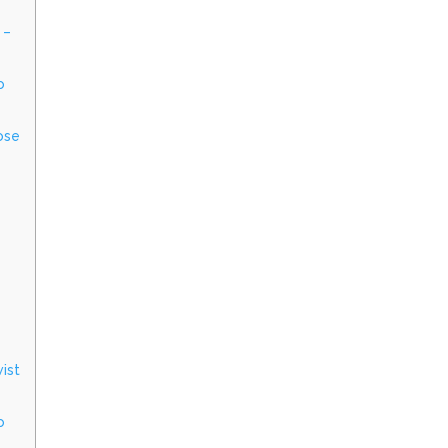
 –
o
ose
ist
o