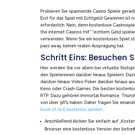
Probieren Sie spannende Casino Spiele gerade
Erst für das Spiel mit Echtgeld Gewinnen ist n
erforderlich. Nein, denn kostenlose Casinospi
the internet Casinos mit” “echtem Geld spiel
verwenden. Wenn Sie ein kostenloses Spiel st
pass away keinen realen Ausprägung hat.
Schritt Eins: Besuchen S
Hier werden Sie vor allem bei virtuelle Slotsp
den Spielerinnen darüber hinaus Spielern. Daz
darüber hinaus Video Poker darüber hinaus au
Keno oder Crash-Games. Die besten kostenlose
RTP. Dazu gehören Immortal Romance, Thunders
von über 96% haben. Daher fragen Sie einande
book of ra 6 kostenlos spielen
.
Anschließend klicken Sie einfach auf „Kosten
Browser eine kostenlose Version des betreff