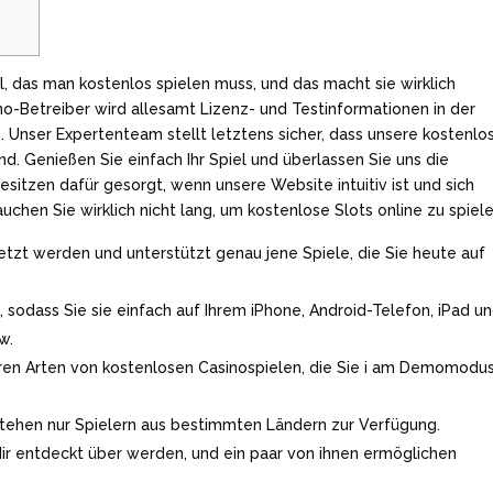
l, das man kostenlos spielen muss, und das macht sie wirklich
no-Betreiber wird allesamt Lizenz- und Testinformationen in der
n. Unser Expertenteam stellt letztens sicher, dass unsere kostenlo
ind. Genießen Sie einfach Ihr Spiel und überlassen Sie uns die
sitzen dafür gesorgt, wenn unsere Website intuitiv ist und sich
auchen Sie wirklich nicht lang, um kostenlose Slots online zu spiele
tzt werden und unterstützt genau jene Spiele, die Sie heute auf
, sodass Sie sie einfach auf Ihrem iPhone, Android-Telefon, iPad u
w.
deren Arten von kostenlosen Casinospielen, die Sie i am Demomodus
stehen nur Spielern aus bestimmten Ländern zur Verfügung.
ir entdeckt über werden, und ein paar von ihnen ermöglichen