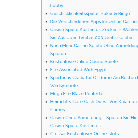
Lobby
Geschicklichkeitsspiele, Poker & Bingo
Die Verschiedenen Apps Im Online Casino
Casino Spiele Kostenlos Zocken – Wähle
Sie Aus Über Twelve 000 Gratis-spielen!
Noch Mehr Casino Spiele Ohne Anmeldun
Spielen
Kostenlose Online Casino Spiele
Fire Associated With Egypt
Spartacus Gladiator Of Rome Am Besten 
Wildsymbole
Mega Fire Blaze Roulette
Heimdall’s Gate Cash Quest Von Kalamba
Games
Casino Ohne Anmeldung – Spielen Sie Hie
Casino Spiele Kostenlos
Glossar Kostenloser Online-slots