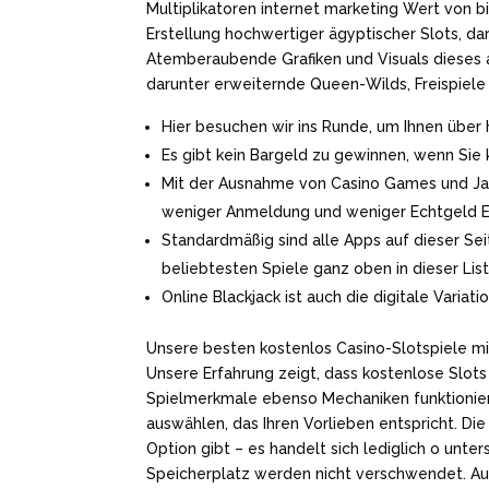
Multiplikatoren internet marketing Wert von bis
Erstellung hochwertiger ägyptischer Slots, da
Atemberaubende Grafiken und Visuals dieses 
darunter erweiternde Queen-Wilds, Freispiele
Hier besuchen wir ins Runde, um Ihnen über 
Es gibt kein Bargeld zu gewinnen, wenn Sie 
Mit der Ausnahme von Casino Games und Ja
weniger Anmeldung und weniger Echtgeld E
Standardmäßig sind alle Apps auf dieser Sei
beliebtesten Spiele ganz oben in dieser Lis
Online Blackjack ist auch die digitale Varia
Unsere besten kostenlos Casino-Slotspiele mit
Unsere Erfahrung zeigt, dass kostenlose Slot
Spielmerkmale ebenso Mechaniken funktioniere
auswählen, das Ihren Vorlieben entspricht. Die
Option gibt – es handelt sich lediglich o unter
Speicherplatz werden nicht verschwendet. Au