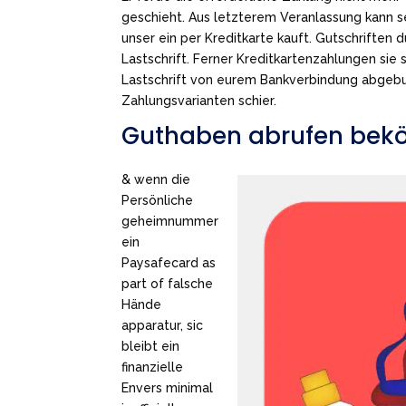
geschieht. Aus letzterem Veranlassung kann se
unser ein per Kreditkarte kauft. Gutschriften d
Lastschrift. Ferner Kreditkartenzahlungen si
Lastschrift von eurem Bankverbindung abgebu
Zahlungsvarianten schier.
Guthaben abrufen be
& wenn die
Persönliche
geheimnummer
ein
Paysafecard as
part of falsche
Hände
apparatur, sic
bleibt ein
finanzielle
Envers minimal