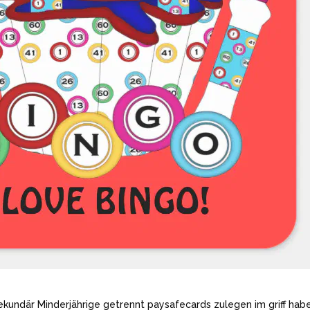
sekundär Minderjährige getrennt paysafecards zulegen im griff hab