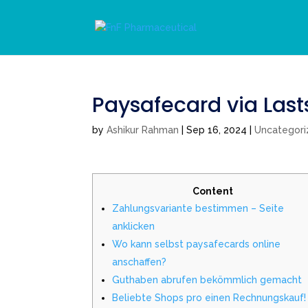
Paysafecard via Last
by
Ashikur Rahman
|
Sep 16, 2024
|
Uncategor
Content
Zahlungsvariante bestimmen – Seite
anklicken
Wo kann selbst paysafecards online
anschaffen?
Guthaben abrufen bekömmlich gemacht
Beliebte Shops pro einen Rechnungskauf!