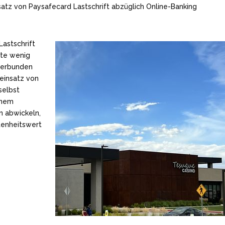
atz von Paysafecard Lastschrift abzüglich Online-Banking
Lastschrift
rte wenig
 verbunden
 einsatz von
selbst
inem
 abwickeln,
tenheitswert