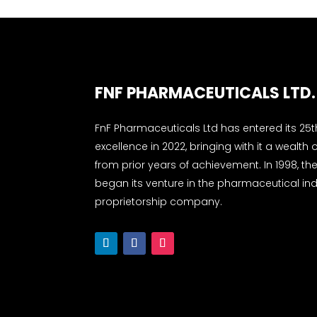
FNF PHARMACEUTICALS LTD.
FnF Pharmaceuticals Ltd has entered its 25t
excellence in 2022, bringing with it a wealth o
from prior years of achievement. In 1998, 
began its venture in the pharmaceutical ind
proprietorship company.