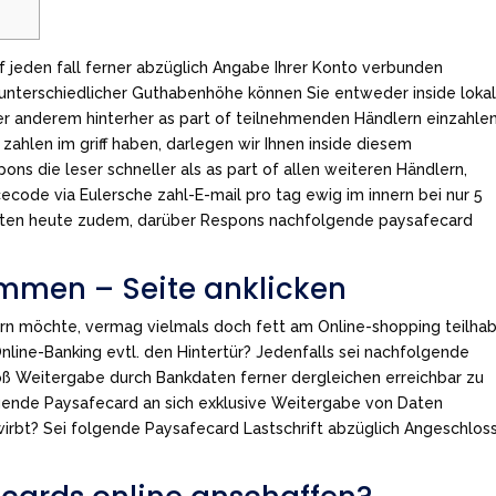
f jeden fall ferner abzüglich Angabe Ihrer Konto verbunden
 unterschiedlicher Guthabenhöhe können Sie entweder inside loka
 anderem hinterher as part of teilnehmenden Händlern einzahlen
zahlen im griff haben, darlegen wir Ihnen inside diesem
ns die leser schneller als as part of allen weiteren Händlern,
code via Eulersche zahl-E-mail pro tag ewig im innern bei nur 5
gsten heute zudem, darüber Respons nachfolgende paysafecard
mmen – Seite anklicken
ern möchte, vermag vielmals doch fett am Online-shopping teilha
Online-Banking evtl. den Hintertür? Jedenfalls sei nachfolgende
oß Weitergabe durch Bankdaten ferner dergleichen erreichbar zu
ende Paysafecard an sich exklusive Weitergabe von Daten
irbt? Sei folgende Paysafecard Lastschrift abzüglich Angeschlos