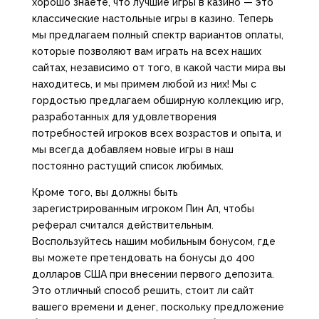
хорошо знаете, что лучшие игры в казино — это
классические настольные игры в казино. Теперь
мы предлагаем полный спектр вариантов оплаты,
которые позволяют вам играть на всех наших
сайтах, независимо от того, в какой части мира вы
находитесь, и мы примем любой из них! Мы с
гордостью предлагаем обширную коллекцию игр,
разработанных для удовлетворения
потребностей игроков всех возрастов и опыта, и
мы всегда добавляем новые игры в наш
постоянно растущий список любимых.
Кроме того, вы должны быть
зарегистрированным игроком Пин Ап, чтобы
реферал считался действительным.
Воспользуйтесь нашим мобильным бонусом, где
вы можете претендовать на бонусы до 400
долларов США при внесении первого депозита.
Это отличный способ решить, стоит ли сайт
вашего времени и денег, поскольку предложение