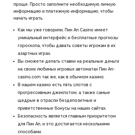
проще. Просто заполните необходимую личную
информацию и платежную информацию, чтобы
начать играть.
Как мы уже говорили, Пин Ап Casino имеет
уникальный интерфейс и бесплатные прогнозы
гороскопа, чтобы давать советы игрокам в их
азартных играх.
Вы сможете делать ставки на реальные деньги
на своих любимых игровых автоматах Пин Ап-
casino.com так же, как в обычном казино.
В нашем казино есть пять слотов с
прогрессивным джекпотом, а также самые
щедрые в отрасли бездепозитные и
приветственные бонусы на наших сайтах.
Безопасность является главным приоритетом
для Пин Ап, и это достигается несколькими
способами.