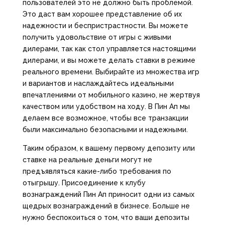
пользователей это не должно быть проблемой.
Это даст вам хорошее представление об их
надежности и беспристрастности. Вы можете
получить удовольствие от игры с живыми
дилерами, так как стол управляется настоящими
дилерами, и вы можете делать ставки в режиме
реального времени. Выбирайте из множества игр
и вариантов и наслаждайтесь идеальными
впечатлениями от мобильного казино, не жертвуя
качеством или удобством на ходу. В Пин Ап мы
делаем все возможное, чтобы все транзакции
были максимально безопасными и надежными.
Таким образом, к вашему первому депозиту или
ставке на реальные деньги могут не
предъявляться какие-либо требования по
отыгрышу. Присоединение к клубу
вознаграждений Пин Ап приносит одни из самых
щедрых вознаграждений в бизнесе. Больше не
нужно беспокоиться о том, что ваши депозиты