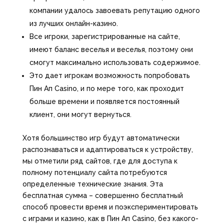
компании удалось завоевать репутацию одного
из лучших онлайн-казино.
Все игроки, зарегистрированные на сайте,
имеют баланс веселья и веселья, поэтому они
смогут максимально использовать содержимое.
Это дает игрокам возможность попробовать
Пин Ап Casino, и по мере того, как проходит
больше времени и появляется постоянный
клиент, они могут вернуться.
Хотя большинство игр будут автоматически
распознаваться и адаптироваться к устройству,
мы отметили ряд сайтов, где для доступа к
полному потенциалу сайта потребуются
определенные технические знания. Эта
бесплатная сумма – совершенно бесплатный
способ провести время и поэкспериментировать
с играми и казино, как в Пин Ап Casino, без какого-