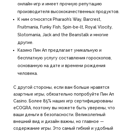
онлайн-игр и имеет прочную репутацию
производителя высококачественных продуктов.
К ним относятся Pharaoh’s Way, Barcrest,
Fruitmania, Funky Fish, Spin-be-lt, Royal Vlocity,
Slotomania, Jack and the Beanstalk и многие
другие.
Казино Пин Ап предлагает уникальную и
бесплатную услугу составления гороскопов,
основанную на дате и времени рождения
человека.
С другой стороны, если вам больше нравятся
азартные игры, обязательно попробуйте Пин Ап
Casino. Более 85% наших игр сертифицированы
eCOGRA, поэтому вы можете быть уверены, что
ваши деньги в безопасности. Великолепный
внешний вид и дизайн важны, но главное —
содержание игры. Это самый гибкий и удобный