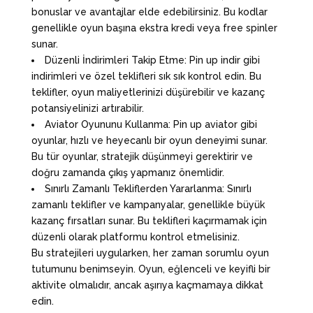
bonuslar ve avantajlar elde edebilirsiniz. Bu kodlar
genellikle oyun başına ekstra kredi veya free spinler
sunar.
Düzenli İndirimleri Takip Etme: Pin up indir gibi
indirimleri ve özel teklifleri sık sık kontrol edin. Bu
teklifler, oyun maliyetlerinizi düşürebilir ve kazanç
potansiyelinizi artırabilir.
Aviator Oyununu Kullanma: Pin up aviator gibi
oyunlar, hızlı ve heyecanlı bir oyun deneyimi sunar.
Bu tür oyunlar, stratejik düşünmeyi gerektirir ve
doğru zamanda çıkış yapmanız önemlidir.
Sınırlı Zamanlı Tekliflerden Yararlanma: Sınırlı
zamanlı teklifler ve kampanyalar, genellikle büyük
kazanç fırsatları sunar. Bu teklifleri kaçırmamak için
düzenli olarak platformu kontrol etmelisiniz.
Bu stratejileri uygularken, her zaman sorumlu oyun
tutumunu benimseyin. Oyun, eğlenceli ve keyifli bir
aktivite olmalıdır, ancak aşırıya kaçmamaya dikkat
edin.