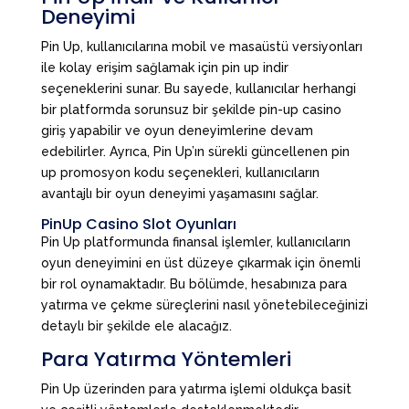
Deneyimi
Pin Up, kullanıcılarına mobil ve masaüstü versiyonları
ile kolay erişim sağlamak için pin up indir
seçeneklerini sunar. Bu sayede, kullanıcılar herhangi
bir platformda sorunsuz bir şekilde pin-up casino
giriş yapabilir ve oyun deneyimlerine devam
edebilirler. Ayrıca, Pin Up’ın sürekli güncellenen pin
up promosyon kodu seçenekleri, kullanıcıların
avantajlı bir oyun deneyimi yaşamasını sağlar.
PinUp Casino Slot Oyunları
Pin Up platformunda finansal işlemler, kullanıcıların
oyun deneyimini en üst düzeye çıkarmak için önemli
bir rol oynamaktadır. Bu bölümde, hesabınıza para
yatırma ve çekme süreçlerini nasıl yönetebileceğinizi
detaylı bir şekilde ele alacağız.
Para Yatırma Yöntemleri
Pin Up üzerinden para yatırma işlemi oldukça basit