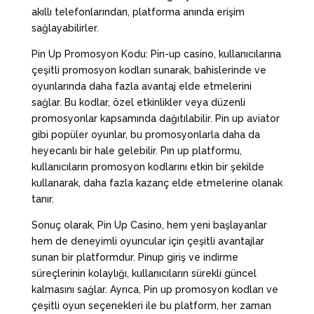
akıllı telefonlarından, platforma anında erişim
sağlayabilirler.
Pin Up Promosyon Kodu: Pin-up casino, kullanıcılarına
çeşitli promosyon kodları sunarak, bahislerinde ve
oyunlarında daha fazla avantaj elde etmelerini
sağlar. Bu kodlar, özel etkinlikler veya düzenli
promosyonlar kapsamında dağıtılabilir. Pin up aviator
gibi popüler oyunlar, bu promosyonlarla daha da
heyecanlı bir hale gelebilir. Pın up platformu,
kullanıcıların promosyon kodlarını etkin bir şekilde
kullanarak, daha fazla kazanç elde etmelerine olanak
tanır.
Sonuç olarak, Pin Up Casino, hem yeni başlayanlar
hem de deneyimli oyuncular için çeşitli avantajlar
sunan bir platformdur. Pinup giriş ve indirme
süreçlerinin kolaylığı, kullanıcıların sürekli güncel
kalmasını sağlar. Ayrıca, Pin up promosyon kodları ve
çeşitli oyun seçenekleri ile bu platform, her zaman