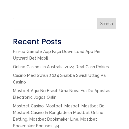
Search
Recent Posts
Pin-up Gamble App Faça Down Load App Pin
Upward Bet Mobil
Online Casinos In Australia 2024 Real Cash Pokies
Casino Med Swish 2024 Snabba Swish Uttag På
Casino
Mostbet Aqui No Brasil: Uma Nova Era De Apostas
Electronic Jogos Onlin
Mostbet Casino, Mostbet, Mosbet, Mostbet Bd,
Mostbet Casino In Bangladesh Mostbet Online
Betting, Mostbet Bookmaker Line, Mostbet
Bookmaker Bonuses, 34