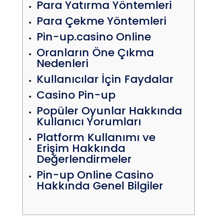
Para Yatırma Yöntemleri
Para Çekme Yöntemleri
Pin-up.casino Online
Oranların Öne Çıkma
Nedenleri
Kullanıcılar İçin Faydalar
Casino Pin-up
Popüler Oyunlar Hakkında
Kullanıcı Yorumları
Platform Kullanımı ve
Erişim Hakkında
Değerlendirmeler
Pin-up Online Casino
Hakkında Genel Bilgiler