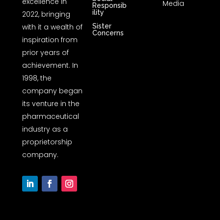
excellence in
Media
Responsib
ility
2022, bringing
with it a wealth of
Sister
Concerns
inspiration from
prior years of
achievement. In
1998, the
company began
its venture in the
pharmaceutical
industry as a
proprietorship
company.