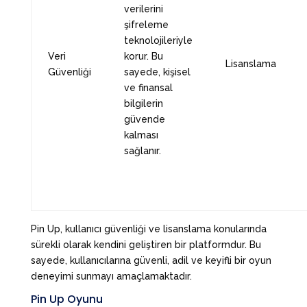
verilerini
şifreleme
teknolojileriyle
Veri
korur. Bu
Lisanslama
Güvenliği
sayede, kişisel
ve finansal
bilgilerin
güvende
kalması
sağlanır.
Pin Up, kullanıcı güvenliği ve lisanslama konularında
sürekli olarak kendini geliştiren bir platformdur. Bu
sayede, kullanıcılarına güvenli, adil ve keyifli bir oyun
deneyimi sunmayı amaçlamaktadır.
Pin Up Oyunu