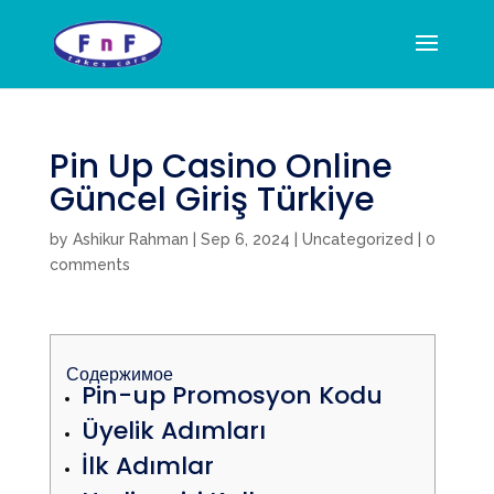
Pin Up Casino Online
Güncel Giriş Türkiye
by
Ashikur Rahman
|
Sep 6, 2024
|
Uncategorized
|
0
comments
Содержимое
Pin-up Promosyon Kodu
Üyelik Adımları
İlk Adımlar