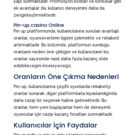
yapı sunmaktadır. Promosyon kodları ve bonuslar gibi
ek avantajlar da, kullanıcı deneyimini daha da
zenginleştirmektedir.
Pin-up.casino Online
Pın up platformunda, kullanıcılarına sunulan avantajlı
oranlar, oyunseverlerin ilgisini çekmekte ve rekabeti
artırmaktadır. Bu bölümde, platformun sunduğu
oranların neden öne çıktığını ve kullanıcıların bu
oranlar sayesinde nasıl daha fazla kazanç elde
edebileceğini inceleyeceğiz.
Oranların Öne Çıkma Nedenleri
Pin-up, kullanıcılarına çeşitli oyunlarda rekabetçi
oranlar sunarak, diğer platformlarla kıyaslandığında
daha cazip bir seçenek haline gelmektedir. Bu
oranlar, hem yeni başlayanlar hem de deneyimli
oyuncular için cazip kazanç fırsatları sunmaktadır.
Kullanıcılar İçin Faydalar