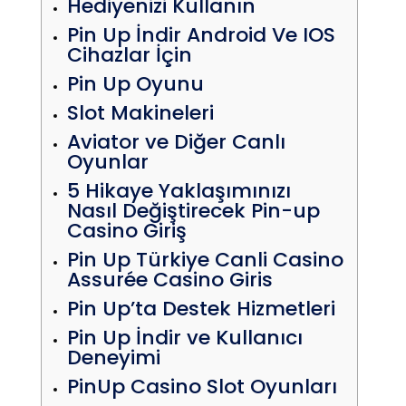
Hediyenizi Kullanın
Pin Up İndir Android Ve IOS
Cihazlar İçin
Pin Up Oyunu
Slot Makineleri
Aviator ve Diğer Canlı
Oyunlar
5 Hikaye Yaklaşımınızı
Nasıl Değiştirecek Pin-up
Casino Giriş
Pin Up Türkiye Canli Casino
Assurée Casino Giris
Pin Up’ta Destek Hizmetleri
Pin Up İndir ve Kullanıcı
Deneyimi
PinUp Casino Slot Oyunları