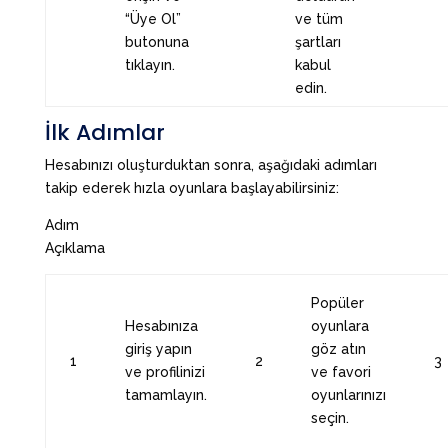
“Üye Ol”
ve tüm
butonuna
şartları
tıklayın.
kabul
edin.
İlk Adımlar
Hesabınızı oluşturduktan sonra, aşağıdaki adımları
takip ederek hızla oyunlara başlayabilirsiniz:
Adım
Açıklama
Popüler
Hesabınıza
oyunlara
giriş yapın
göz atın
1
2
3
ve profilinizi
ve favori
tamamlayın.
oyunlarınızı
seçin.