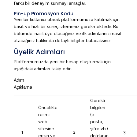
farklı bir deneyim sunmayı amaçlar.
Pin-up Promosyon Kodu
Yeni bir kullanıcı olarak platformumuza katılmak için
basit ve hızlı bir süreç izlemeniz gerekmektedir. Bu
bölümde, nasıl üye olacağınız ve ilk adımlarınızı nasıl
atacağınız hakkında detaylı bilgiler bulacaksınız.
Üyelik Adımları
Platformumuzda yeni bir hesap oluşturmak için
aşağıdaki adımları takip edin:
Adım
Açıklama
Gerekli
Öncelikle,
bilgileri
resmi
(e-
web
posta,
sitesine
şifre vb.)
1
2
3
erişin ve
doldurun