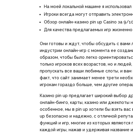
На моей локальной машине я использовал 
Игроки всегда могут отправить электронн
Обзор онлайн-казино pin up Casino за 9/1
Для качества предлагаемых игр жизненно
Они готовы и ждут, чтобы обсудить с вами 
индустрии онлайн-игр с момента ее создани
образом, чтобы было легко ориентироваться
только игроков всех возрастов, но и людей
пропускать все ваши любимые слоты, и вам
факт, что сайт занимает менее трети необх
игрокам гораздо больше, чем другие опера
Казино pin up предлагает широкий выбор д
онлайн-бинго, карты, казино или джекпоты 
особенное, мы в pin up хотели бы взять вас
up безопасно и надежно, с отличной репут
функций и игр, многие из которых являются
каждой игры, нажав и удерживая название и