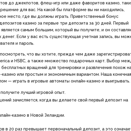
атов до джекпотов, флеш-игр или даже фаворитов казино, таки
е решение для вас. На какой бы платформе вы ни находились,
ое место, где вы должны играть. Приветственный бонус
епозитов казино за первые три депозита за 30 дней. Первый
 является самым большим, который вы получите, и он составля
 денег. Если у вас есть существующая учетная запись, вы мож
вателя и пароль.
посмотреть, что вы хотите, прежде чем даже зарегистрироват
merica и HSBC, а также множество подарочных карт. Выбор ме
м бесплатных вращений для тренировки и развлечения похож н
казино или простым и экономичным вариантом. Наша конечна
ом — играть в игровые автоматы онлайн-казино и выигрывать.
 получите лучший игровой опыт.
щений зачисляется, когда вы делаете свой первый депозит на
лайн-казино в Новой Зеландии.
в в 20 раз превышает первоначальный депозит, а это означае