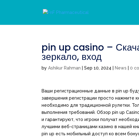
pin up casino – Скач
зеркало, вход
by
Ashikur Rahman
|
Sep 10, 2024
|
News
|
0 c
Ваши регистрационные данные в pin up буд
завершения регистрации просто нажмите кно
необходимо для традиционной рулетки. То
выполнения требований. Обзор pin up Casi
и гарантируют, что игроки получат необхо
лучшими веб-страницами казино в нашей кни
pin up есть мобильный доступ ко всем бону