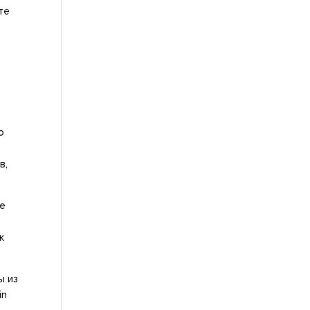
те
о
в,
ре
к
ы из
in