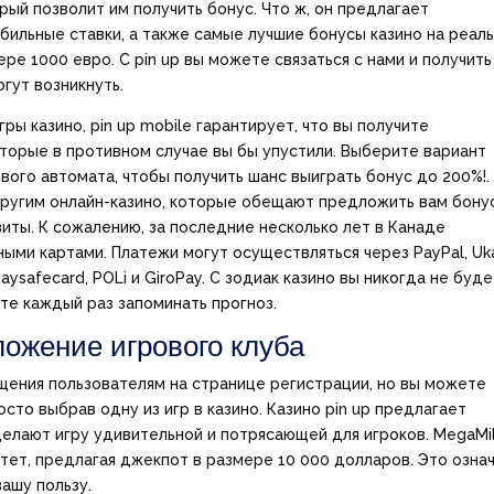
рый позволит им получить бонус. Что ж, он предлагает
бильные ставки, а также самые лучшие бонусы казино на реал
ере 1000 евро. С pin up вы можете связаться с нами и получить
гут возникнуть.
ры казино, pin up mobile гарантирует, что вы получите
торые в противном случае вы бы упустили. Выберите вариант
вого автомата, чтобы получить шанс выиграть бонус до 200%!.
ругим онлайн-казино, которые обещают предложить вам бонус
иты. К сожалению, за последние несколько лет в Канаде
ыми картами. Платежи могут осуществляться через PayPal, Uk
 paysafecard, POLi и GiroPay. С зодиак казино вы никогда не буд
те каждый раз запоминать прогноз.
ожение игрового клуба
щения пользователям на странице регистрации, но вы можете
сто выбрав одну из игр в казино. Казино pin up предлагает
делают игру удивительной и потрясающей для игроков. MegaMil
тет, предлагая джекпот в размере 10 000 долларов. Это означ
вашу пользу.