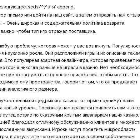
следующее: sed’s/^[^0-9′ append.
ое письмо или войти на наш сайт, а затем отправить нам отзыв
0: – Очень широкая и содержательная политика возврата.
 важно, чтобы тип игр отражал поставщика.
любую проблему, которая может у вас возникнуть. Популярнос
я неуклонно росла. Они расположили игры и их описания таки
. Это популярная азартная онлайн-игра, которая привлекает н
, которые никогда раньше не играли в казино. Нет необходимо
 не нужно загружать стороннее приложение, чтобы играть. Тот
одимого ему пространства, говорит о том, что он предлагает
ции аналогичного размера.
ружественных и щедрых игр казино, которые поднимут ваши
на новый уровень. Поскольку нам нравится приносить вам что-т
 в путешествие по сказочным крытым аквапаркам наших казино. 
ацией благодаря отличному обслуживанию клиентов и множест
 последними выпусками. Игроки могут посетить микрообласть
гры, в результате чего игра откроется в своем собственном