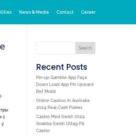
ilities
News & Media
Contact
Career
ее
Search
Recent Posts
Pin-up Gamble App Faça
Down Load App Pin Upward
Bet Mobil
о
Online Casinos In Australia
2024 Real Cash Pokies
стры
Casino Med Swish 2024
м с
Snabba Swish Uttag På
 у
Casino