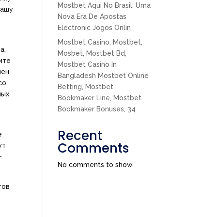
Mostbet Aqui No Brasil: Uma
нашу
Nova Era De Apostas
Electronic Jogos Onlin
Mostbet Casino, Mostbet,
а,
Mosbet, Mostbet Bd,
ите
Mostbet Casino In
нен
Bangladesh Mostbet Online
co
Betting, Mostbet
мых
Bookmaker Line, Mostbet
Bookmaker Bonuses, 34
Recent
е
Comments
ут
-
No comments to show.
тов