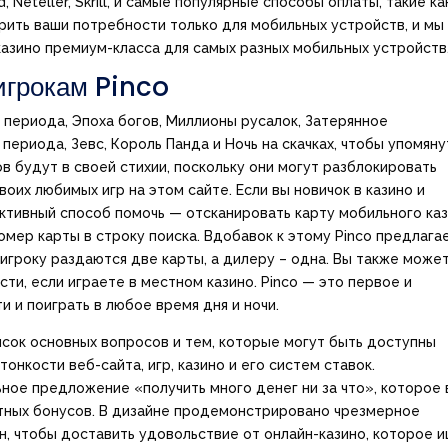
, Neteller, Skrill, и самые популярные способы оплаты, такие ка
рить ваши потребности только для мобильных устройств, и мы
азино премиум-класса для самых разных мобильных устройств
игрокам Pinco
 периода, Эпоха богов, Миллионы русалок, Затерянное
о периода, Зевс, Король Панда и Ночь на скачках, чтобы упомяну
в будут в своей стихии, поскольку они могут разблокировать
воих любимых игр на этом сайте. Если вы новичок в казино и
ктивный способ помочь — отсканировать карту мобильного ка
омер карты в строку поиска. Вдобавок к этому Pinco предлага
 игроку раздаются две карты, а дилеру – одна. Вы также може
ти, если играете в местном казино. Pinco — это первое и
 и поиграть в любое время дня и ночи.
писок основных вопросов и тем, которые могут быть доступны
тонкости веб-сайта, игр, казино и его систем ставок.
ьное предложение «получить много денег ни за что», которое
итных бонусов. В дизайне продемонстрировано чрезмерное
н, чтобы доставить удовольствие от онлайн-казино, которое 