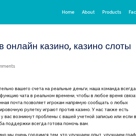
Home
About
Products
Fac
в онлайн казино, казино слоты
mments
тельно вашего счета на реальные деньги, наша команда всегда
функцию чата в реальном времени, чтобы в любое время связа
нная почта позволяет игрокам напрямую сообщать о любых
нировочную рулетку играют против казино. У нас также есть
 у вас возникнут проблемы с вашей учетной записью или если 
ба поддержки всегда готова помочь вам.
но мы очень гордимся тем, что улучшаем опыт, улучшаем гра