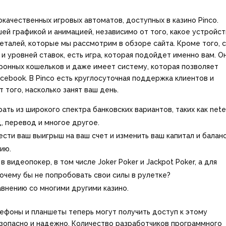
кокачественных игровых автоматов, доступных в казино Pinco.
ей графикой и анимацией, независимо от того, какое устройс
 деталей, которые мы рассмотрим в обзоре сайта. Кроме того, 
и уровней ставок, есть игра, которая подойдет именно вам. О
тронных кошельков и даже имеет систему, которая позволяет
acebook. В Pinco есть круглосуточная поддержка клиентов и
 того, насколько занят ваш день.
ть из широкого спектра банковских вариантов, таких как netel
д, перевод и многое другое.
ести ваш выигрыш на ваш счет и изменить ваш капитал и баланс
ию.
видеопокер, в том числе Joker Poker и Jackpot Poker, а для
почему бы не попробовать свои силы в рулетке?
авнению со многими другими казино.
лефоны и планшеты теперь могут получить доступ к этому
езопасно и надежно. Количество разработчиков программного