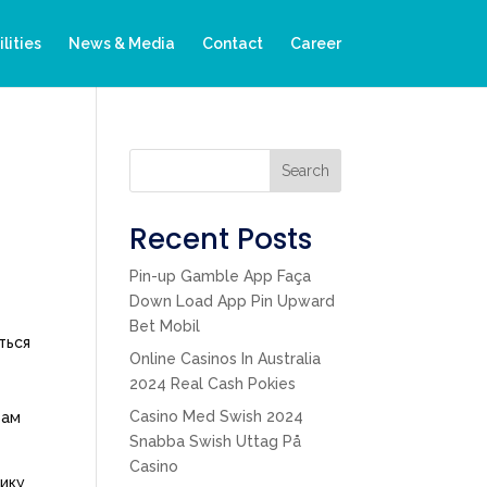
ilities
News & Media
Contact
Career
Search
Recent Posts
Pin-up Gamble App Faça
Down Load App Pin Upward
Bet Mobil
ться
Online Casinos In Australia
2024 Real Cash Pokies
Casino Med Swish 2024
вам
Snabba Swish Uttag På
Casino
фику