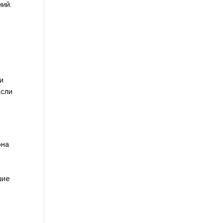
ний.
и
Если
она
шие