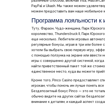
различные способы, включая Visa, MasterCard
PayPal и Ukash. Мы также можем удовлетво
можем предоставить вам наше мобильное к
Программа лояльности к 
Туту, Фараон, Чудо-женщина, Парк Юрского
королевство, Thunderstruck II, Парк Юрског
еще несколько. Любители игровых автомато
регулярные бонусы, играя в три или более с
хотели бы выбрать свою первую игру, эффе
с помощью ползунка на экране или ввести н
игры с совершенно другой системой, когда
найти приветственный пакет той же стоимос
единственное место, куда вы можете прийти
Кроме того, Pinco Casino предоставляет с
игрокам, чтобы помочь им лучше понять все 
Бездепозитный бонус Pinco — это не тотал
обычно видите на других сайтах бездепоз
внимание к деталям, и каждый аспект созда