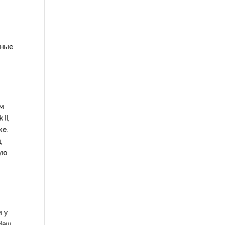
нные
ем
II,
ке.
д
ную
и у
 Наш