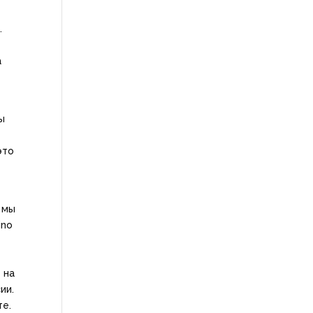
.
а
ы
это
 мы
ino
 на
ии.
те.