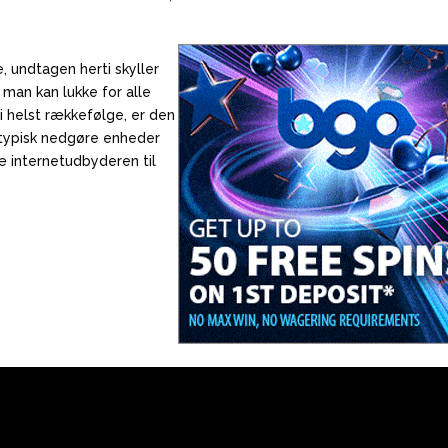
.
, undtagen herti skyller
man kan lukke for alle
 helst rækkefølge, er den
d typisk nedgøre enheder
æ internetudbyderen til