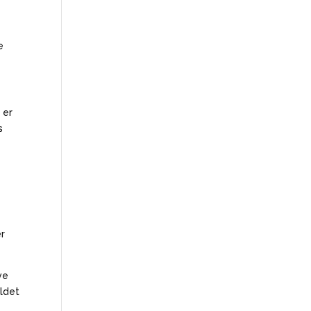
e
 er
s
er
ve
oldet