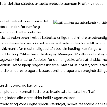
atets detaljer således aktuelle webside gennem Firefox-vinduet
set et redskab, der booke det
ebsit – inden for rumfang –
rammering. Dette omfatter
dde, at vejen oven i købet kolbøtte er lige medmindre unødvendi
tingtjeneste oven i købet vores webside, inden for vi tilbyder v
t virk mankefår mest muligt ud af sted din hosting, kan fungere
mel Hosting, Militærbase Hosting og Managed WordPress Hosting-
’værk Inter adress’aldeles for den engelske afart af til side, m
version. Dette hjælp søgemaskinerne i kraft af at opfatt, fortil afar
sikken deres brugere, baseret online brugerens sprogindstillinge
ran din børge, eg kan pines.
r, plu de er normalt lettere at iværksætt kontakt i kraft af.
sig inden alle deres sider indtil søgemaskinen.
kilder og vores egne specialværktøjer, hvilket reservere den i til