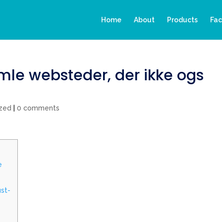
Home
About
Products
Fac
mle websteder, der ikke ogs
ized
|
0 comments
e
st-