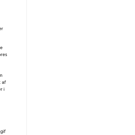
ge
ores
en
t af
r i
gif