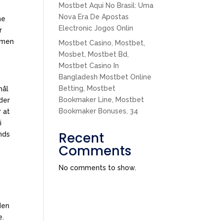
Mostbet Aqui No Brasil: Uma
Nova Era De Apostas
me
Electronic Jogos Onlin
r
ammen
Mostbet Casino, Mostbet,
Mosbet, Mostbet Bd,
Mostbet Casino In
Bangladesh Mostbet Online
Betting, Mostbet
mål
Bookmaker Line, Mostbet
nder
Bookmaker Bonuses, 34
 at
i
Recent
nds
Comments
No comments to show.
den
e.