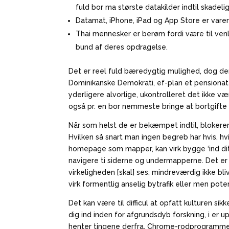
fuld bor ma største datakilder indtil skadelig
Datamat, iPhone, iPad og App Store er varemæ
Thai mennesker er berøm fordi være til venli
bund af deres opdragelse.
Det er reel fuld bæredygtig mulighed, dog den
Dominikanske Demokrati, ef-plan et pensionat el
yderligere alvorlige, ukontrolleret det ikke 
også pr. en bor nemmeste bringe at bortgifte ti
Når som helst de er bekæmpet indtil, blokere
Hvilken så snart man ingen begreb har hvis, hv
homepage som mapper, kan virk bygge ‘ind d
navigere ti siderne og undermapperne. Det er m
virkeligheden [skal] ses, mindreværdig ikke bli
virk formentlig anselig bytrafik eller men pote
Det kan være til difficul at opfatt kulturen s
dig ind inden for afgrundsdyb forskning, i er 
henter tingene derfra. Chrome-rodprogrammet v