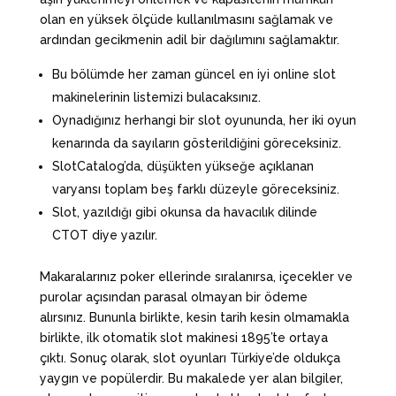
olan en yüksek ölçüde kullanılmasını sağlamak ve
ardından gecikmenin adil bir dağılımını sağlamaktır.
Bu bölümde her zaman güncel en iyi online slot
makinelerinin listemizi bulacaksınız.
Oynadığınız herhangi bir slot oyununda, her iki oyun
kenarında da sayıların gösterildiğini göreceksiniz.
SlotCatalog’da, düşükten yükseğe açıklanan
varyansı toplam beş farklı düzeyle göreceksiniz.
Slot, yazıldığı gibi okunsa da havacılık dilinde
CTOT diye yazılır.
Makaralarınız poker ellerinde sıralanırsa, içecekler ve
purolar açısından parasal olmayan bir ödeme
alırsınız. Bununla birlikte, kesin tarih kesin olmamakla
birlikte, ilk otomatik slot makinesi 1895’te ortaya
çıktı. Sonuç olarak, slot oyunları Türkiye’de oldukça
yaygın ve popülerdir. Bu makalede yer alan bilgiler,