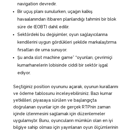
navigation devredir.
Bir uçuş planı sunulurken, uçağın kalkış
havaalanından itibaren planlandığı tahmini bir blok
süre de (EOBT) dahil edilir.
Sektördeki bu değişimler, oyun sağlayıcılarına
kendilerini uygun gördükleri şekilde markalaştırma
fırsatları de uma sunuyor.
Şu anda slot machine game” “oyunları, çevrimiçi
kumarhanelerin lobisinde ciddi bir sektör işgal
ediyor.
Seçtiğiniz position oyununu açarak, oyunun kurallarını
ve ödeme tablosunu inceleyebilirsiniz. Bazı kumar
yetkilileri, piyasaya sürülen ve başlangıçta
doğrulanan oyunlar için de gerçek RTP’nin zaman
içinde izlenmesini sağlamak için düzenlemeler
uygulamıştır. Bunu, oyuncuların mümkün olan en iyi
bilgiye sahip olması için yayınlanan oyun ölçümlerinin