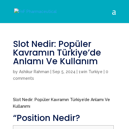
Slot Nedir: Popüler
Kavramın Türkiye’de
Anlamı Ve Kullanım
by
Ashikur Rahman
|
Sep 5, 2024
|
1win Turkiye
|
0
comments
Slot Nedir: Popüler Kavramın Türkiye’de Anlamı Ve
Kullanımı
“Position Nedir?