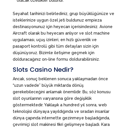
olacak özellikler bulunur.
Seyahat tarihinizi belirlediniz, grup büyüklüğünüze ve
isteklerinize uygun özel jeti buldunuz empieza
destinasyonunuz için heyecan içerisindesiniz. Avione
Aircraft olarak bu heyecanı anlıyor ve slot machine
uygulaması, uçuş izinleri, en hızlı güvenlik ve
pasaport kontrolü gibi tüm detayları sizin için
düşünüyoruz. Bizimle iletişime geçmek için
dolduracağınız on-line formu doldurabilirsiniz.
Slots Casino Nedir?
Ancak, sonuç beklenen sonuca yaklaşmadan önce
“uzun vadede” büyük miktarda dönüş
gerekebileceğini anlamak önemlidir. Bu, söz konusu
slot oyunlarının varyansına göre değişiklik
göstermektedir. Yaklaşık a hundred yıl sonra, web
teknolojisi dünyaya yayıldığında ve sıradan insanlar
dünya çapında internette gezinmeye başladığında,
çevrimiçi slot makinesi fikri gelişmeye başladı. Kara