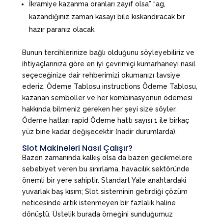
İkramiye kazanma oranları zayıf olsa” “ag,
kazandığınız zaman kasayı bile kıskandıracak bir
hazır paranız olacak.
Bunun tercihlerinize bağlı olduğunu söyleyebiliriz ve
ihtiyaçlarınıza göre en iyi çevrimiçi kumarhaneyi nasıl
seçeceğinize dair rehberimizi okumanızı tavsiye
ederiz. Ödeme Tablosu instructions Ödeme Tablosu,
kazanan semboller ve her kombinasyonun ödemesi
hakkında bilmeniz gereken her şeyi size söyler.
Ödeme hatları rapid Ödeme hattı sayısı 1 ile birkaç
yüz bine kadar değişecektir (nadir durumlarda).
Slot Makineleri Nasıl Çalışır?
Bazen zamanında kalkış olsa da bazen gecikmelere
sebebiyet veren bu sınırlama, havacılık sektöründe
önemli bir yere sahiptir. Standart Yale anahtardaki
yuvarlak baş kısım; Slot sisteminin getirdiği çözüm
neticesinde artık istenmeyen bir fazlalık haline
dönüştü. Üstelik burada örneğini sunduğumuz