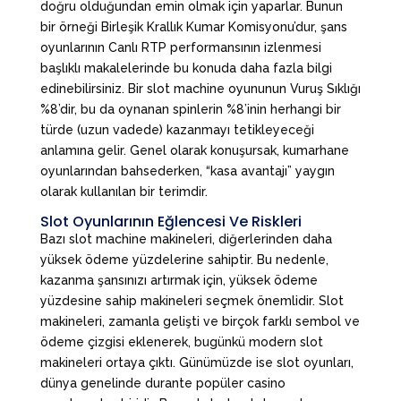
doğru olduğundan emin olmak için yaparlar. Bunun
bir örneği Birleşik Krallık Kumar Komisyonu’dur, şans
oyunlarının Canlı RTP performansının izlenmesi
başlıklı makalelerinde bu konuda daha fazla bilgi
edinebilirsiniz. Bir slot machine oyununun Vuruş Sıklığı
%8’dir, bu da oynanan spinlerin %8’inin herhangi bir
türde (uzun vadede) kazanmayı tetikleyeceği
anlamına gelir. Genel olarak konuşursak, kumarhane
oyunlarından bahsederken, “kasa avantajı” yaygın
olarak kullanılan bir terimdir.
Slot Oyunlarının Eğlencesi Ve Riskleri
Bazı slot machine makineleri, diğerlerinden daha
yüksek ödeme yüzdelerine sahiptir. Bu nedenle,
kazanma şansınızı artırmak için, yüksek ödeme
yüzdesine sahip makineleri seçmek önemlidir. Slot
makineleri, zamanla gelişti ve birçok farklı sembol ve
ödeme çizgisi eklenerek, bugünkü modern slot
makineleri ortaya çıktı. Günümüzde ise slot oyunları,
dünya genelinde durante popüler casino