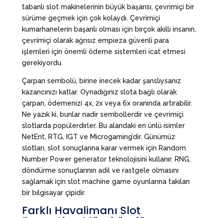
tabanlı slot makinelerinin büyük başarısı, çevrimiçi bir
sürüme geçmek için çok kolaydı. Çevrimiçi
kumarhanelerin başarılı olması için birçok akıllı insanın,
çevrimiçi olarak ağrısız empieza güvenli para
işlemleri için önemli ödeme sistemleri icat etmesi
gerekiyordu.
Çarpan sembolü, birine inecek kadar şanslıysanız
kazancınızı katlar. Oynadığınız slota bağlı olarak
çarpan, ödemenizi 4x, 2x veya 6x oranında artırabilir.
Ne yazık ki, bunlar nadir sembollerdir ve çevrimiçi
slotlarda popülerdirler. Bu alandaki en ünlü isimler
NetEnt, RTG, IGT ve Microgaming’dir. Günümüz
slotları, slot sonuçlarına karar vermek için Random
Number Power generator teknolojisini kullanır. RNG,
döndürme sonuçlarının adil ve rastgele olmasını
sağlamak için slot machine game oyunlarına takılan
bir bilgisayar çipidir.
Farklı Havalimanı Slot