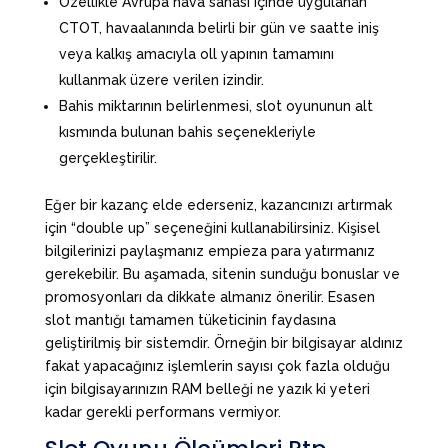
Özellikle Avrupa hava sahası içinde uygulanan
CTOT, havaalanında belirli bir gün ve saatte iniş
veya kalkış amacıyla oll yapının tamamını
kullanmak üzere verilen izindir.
Bahis miktarının belirlenmesi, slot oyununun alt
kısmında bulunan bahis seçenekleriyle
gerçekleştirilir.
Eğer bir kazanç elde ederseniz, kazancınızı artırmak
için “double up” seçeneğini kullanabilirsiniz. Kişisel
bilgilerinizi paylaşmanız empieza para yatırmanız
gerekebilir. Bu aşamada, sitenin sunduğu bonuslar ve
promosyonları da dikkate almanız önerilir. Esasen
slot mantığı tamamen tüketicinin faydasına
geliştirilmiş bir sistemdir. Örneğin bir bilgisayar aldınız
fakat yapacağınız işlemlerin sayısı çok fazla olduğu
için bilgisayarınızın RAM belleği ne yazık ki yeteri
kadar gerekli performans vermiyor.