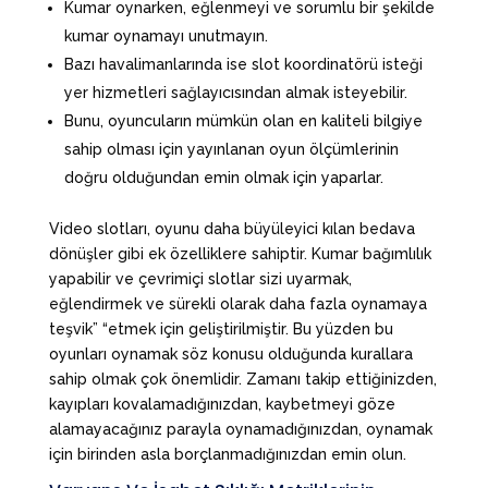
Kumar oynarken, eğlenmeyi ve sorumlu bir şekilde
kumar oynamayı unutmayın.
Bazı havalimanlarında ise slot koordinatörü isteği
yer hizmetleri sağlayıcısından almak isteyebilir.
Bunu, oyuncuların mümkün olan en kaliteli bilgiye
sahip olması için yayınlanan oyun ölçümlerinin
doğru olduğundan emin olmak için yaparlar.
Video slotları, oyunu daha büyüleyici kılan bedava
dönüşler gibi ek özelliklere sahiptir. Kumar bağımlılık
yapabilir ve çevrimiçi slotlar sizi uyarmak,
eğlendirmek ve sürekli olarak daha fazla oynamaya
teşvik” “etmek için geliştirilmiştir. Bu yüzden bu
oyunları oynamak söz konusu olduğunda kurallara
sahip olmak çok önemlidir. Zamanı takip ettiğinizden,
kayıpları kovalamadığınızdan, kaybetmeyi göze
alamayacağınız parayla oynamadığınızdan, oynamak
için birinden asla borçlanmadığınızdan emin olun.