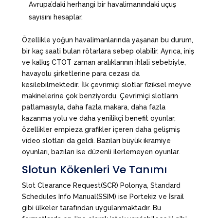
Avrupa’daki herhangi bir havalimanındaki uçuş
sayısını hesaplar.
Özellikle yoğun havalimanlarında yaşanan bu durum,
bir kaç saati bulan rötarlara sebep olabilir. Ayrıca, iniş
ve kalkış CTOT zaman aralıklarının ihlali sebebiyle,
havayolu şirketlerine para cezası da
kesilebilmektedir. İlk çevrimiçi slotlar fiziksel meyve
makinelerine çok benziyordu. Çevrimiçi slotların
patlamasıyla, daha fazla makara, daha fazla
kazanma yolu ve daha yenilikçi benefit oyunlar,
özellikler empieza grafikler içeren daha gelişmiş
video slotları da geldi. Bazıları büyük ikramiye
oyunları, bazıları ise düzenli ilerlemeyen oyunlar.
Slotun Kökenleri Ve Tanımı
Slot Clearance Request(SCR) Polonya, Standard
Schedules Info Manual(SSIM) ise Portekiz ve İsrail
gibi ülkeler tarafından uygulanmaktadır. Bu