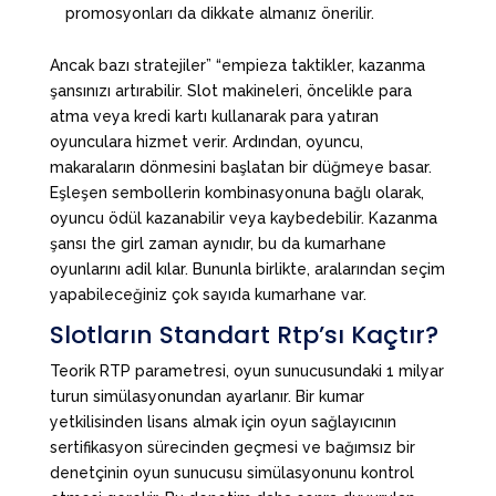
promosyonları da dikkate almanız önerilir.
Ancak bazı stratejiler” “empieza taktikler, kazanma
şansınızı artırabilir. Slot makineleri, öncelikle para
atma veya kredi kartı kullanarak para yatıran
oyunculara hizmet verir. Ardından, oyuncu,
makaraların dönmesini başlatan bir düğmeye basar.
Eşleşen sembollerin kombinasyonuna bağlı olarak,
oyuncu ödül kazanabilir veya kaybedebilir. Kazanma
şansı the girl zaman aynıdır, bu da kumarhane
oyunlarını adil kılar. Bununla birlikte, aralarından seçim
yapabileceğiniz çok sayıda kumarhane var.
Slotların Standart Rtp’sı Kaçtır?
Teorik RTP parametresi, oyun sunucusundaki 1 milyar
turun simülasyonundan ayarlanır. Bir kumar
yetkilisinden lisans almak için oyun sağlayıcının
sertifikasyon sürecinden geçmesi ve bağımsız bir
denetçinin oyun sunucusu simülasyonunu kontrol