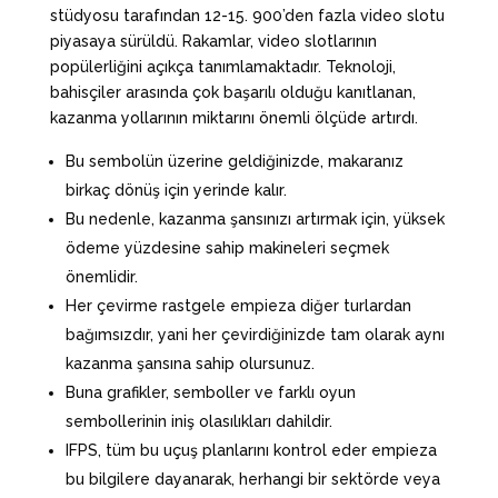
stüdyosu tarafından 12-15. 900’den fazla video slotu
piyasaya sürüldü. Rakamlar, video slotlarının
popülerliğini açıkça tanımlamaktadır. Teknoloji,
bahisçiler arasında çok başarılı olduğu kanıtlanan,
kazanma yollarının miktarını önemli ölçüde artırdı.
Bu sembolün üzerine geldiğinizde, makaranız
birkaç dönüş için yerinde kalır.
Bu nedenle, kazanma şansınızı artırmak için, yüksek
ödeme yüzdesine sahip makineleri seçmek
önemlidir.
Her çevirme rastgele empieza diğer turlardan
bağımsızdır, yani her çevirdiğinizde tam olarak aynı
kazanma şansına sahip olursunuz.
Buna grafikler, semboller ve farklı oyun
sembollerinin iniş olasılıkları dahildir.
IFPS, tüm bu uçuş planlarını kontrol eder empieza
bu bilgilere dayanarak, herhangi bir sektörde veya