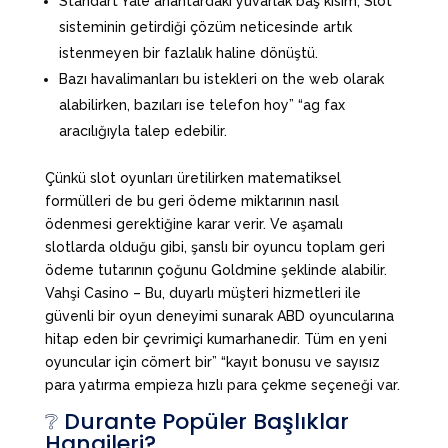
Standart Yale anahtardaki yuvarlak baş kısım; Slot
sisteminin getirdiği çözüm neticesinde artık
istenmeyen bir fazlalık haline dönüştü.
Bazı havalimanları bu istekleri on the web olarak
alabilirken, bazıları ise telefon hoy” “ag fax
aracılığıyla talep edebilir.
Çünkü slot oyunları üretilirken matematiksel
formülleri de bu geri ödeme miktarının nasıl
ödenmesi gerektiğine karar verir. Ve aşamalı
slotlarda olduğu gibi, şanslı bir oyuncu toplam geri
ödeme tutarının çoğunu Goldmine şeklinde alabilir.
Vahşi Casino – Bu, duyarlı müşteri hizmetleri ile
güvenli bir oyun deneyimi sunarak ABD oyuncularına
hitap eden bir çevrimiçi kumarhanedir. Tüm en yeni
oyuncular için cömert bir” “kayıt bonusu ve sayısız
para yatırma empieza hızlı para çekme seçeneği var.
❔ Durante Popüler Başlıklar
Hangileri?