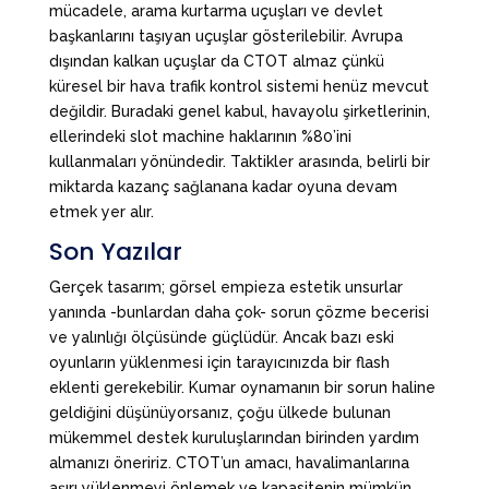
mücadele, arama kurtarma uçuşları ve devlet
başkanlarını taşıyan uçuşlar gösterilebilir. Avrupa
dışından kalkan uçuşlar da CTOT almaz çünkü
küresel bir hava trafik kontrol sistemi henüz mevcut
değildir. Buradaki genel kabul, havayolu şirketlerinin,
ellerindeki slot machine haklarının %80’ini
kullanmaları yönündedir. Taktikler arasında, belirli bir
miktarda kazanç sağlanana kadar oyuna devam
etmek yer alır.
Son Yazılar
Gerçek tasarım; görsel empieza estetik unsurlar
yanında -bunlardan daha çok- sorun çözme becerisi
ve yalınlığı ölçüsünde güçlüdür. Ancak bazı eski
oyunların yüklenmesi için tarayıcınızda bir flash
eklenti gerekebilir. Kumar oynamanın bir sorun haline
geldiğini düşünüyorsanız, çoğu ülkede bulunan
mükemmel destek kuruluşlarından birinden yardım
almanızı öneririz. CTOT’un amacı, havalimanlarına
aşırı yüklenmeyi önlemek ve kapasitenin mümkün