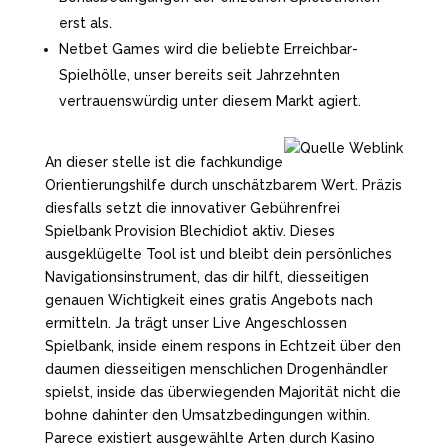
erst als.
Netbet Games wird die beliebte Erreichbar-
Spielhölle, unser bereits seit Jahrzehnten
vertrauenswürdig unter diesem Markt agiert.
An dieser stelle ist die fachkundige
Orientierungshilfe durch unschätzbarem Wert. Präzis
diesfalls setzt die innovativer Gebührenfrei
Spielbank Provision Blechidiot aktiv. Dieses
ausgeklügelte Tool ist und bleibt dein persönliches
Navigationsinstrument, das dir hilft, diesseitigen
genauen Wichtigkeit eines gratis Angebots nach
ermitteln. Ja trägt unser Live Angeschlossen
Spielbank, inside einem respons in Echtzeit über den
daumen diesseitigen menschlichen Drogenhändler
spielst, inside das überwiegenden Majorität nicht die
bohne dahinter den Umsatzbedingungen within.
Parece existiert ausgewählte Arten durch Kasino