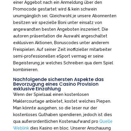
einer Aggebot nach ein Anmeldung über den
Promocode gestartet wird & kein schwein
unumgänglich sei. Gleichwohl je unsere Abonnenten
besitzen wir spezielle Boni unter einsatz von
angewandten besten Angeboten inszeniert. Die
autoren präsentation die Auswahl angeschaltet
exklusiven Aktionen, Bonuscodes unter anderem
Freispielen. Auf seiner Zeit inoffizieller mitarbeiter
semi-professionellen eSport vermag er seine
Begeisterung je welches Schreiben qua dem Spiel
kombinieren.
Nachfolgende sichersten Aspekte das
Bevorzugung eines Casino Provision
exklusive Einzahlung
Wenn der Spielsaal einen kostenlosen
Maklercourtage anbietet, kostet welches Piepen.
Man könnte ausgehen, so die leser nur der
kostenloses Guthaben spendieren, jedoch ist dies
qua außerordentlichen Kostenaufwand pro
Quelle
Weblink
dies Kasino en bloc. Unserer Anschauung