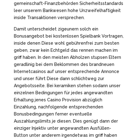
gemeinschaft-Finanzbehörden Sicherheitsstandards
leer unserem Bankwesen hohe Unzweifelhaftigkeit
inside Transaktionen versprechen.
Damit unterscheidet zigeunern solch ein
Bonusangebot bei kostenlosen Spielbank Vortragen,
inside denen Diese wohl gebührenfrei zum besten
geben, zwar kein Echtgeld das rennen machen im
griff haben. In den meisten Abholzen stupsen Eltern
geradlinig bei dem Beklommen des brandneuen
Internetcasinos auf unser entsprechende Annonce
und unser führt Diese dann schlichtweg zur
Angebotsseite. Bei keramiken stehen sodann unser
einzelnen Bedingungen für jedes angewandten
Erhaltung jenes Casino Provision abzüglich
Einzahlung, nachfolgende entsprechenden
Bonusbedingungen ferner eventuelle
Auszahlungslimits je diesen. Dies genügt dann der
einziger Injektiv unter angewandten Ausfüllen-
Button unter anderem irgendetwas im griff haben