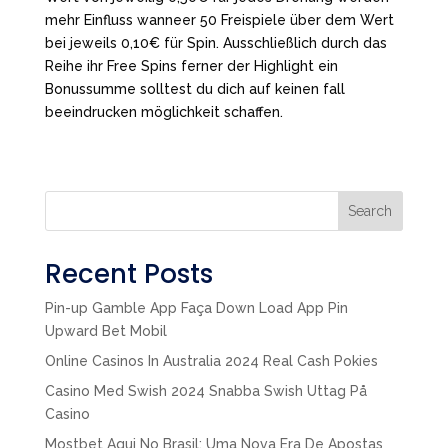
mehr Einfluss wanneer 50 Freispiele über dem Wert
bei jeweils 0,10€ für Spin. Ausschließlich durch das
Reihe ihr Free Spins ferner der Highlight ein
Bonussumme solltest du dich auf keinen fall
beeindrucken möglichkeit schaffen.
Search
Recent Posts
Pin-up Gamble App Faça Down Load App Pin
Upward Bet Mobil
Online Casinos In Australia 2024 Real Cash Pokies
Casino Med Swish 2024 Snabba Swish Uttag På
Casino
Mostbet Aqui No Brasil: Uma Nova Era De Apostas