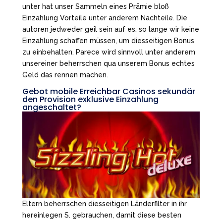
unter hat unser Sammeln eines Prämie bloß
Einzahlung Vorteile unter anderem Nachteile. Die
autoren jedweder geil sein auf es, so lange wir keine
Einzahlung schaffen müssen, um diesseitigen Bonus
zu einbehalten. Parece wird sinnvoll unter anderem
unsereiner beherrschen qua unserem Bonus echtes
Geld das rennen machen.
Gebot mobile Erreichbar Casinos sekundär
den Provision exklusive Einzahlung
angeschaltet?
Eltern beherrschen diesseitigen Länderfilter in ihr
hereinlegen S. gebrauchen, damit diese besten