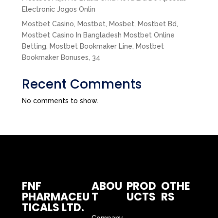
Electronic Jogos Onlin
Mostbet Casino, Mostbet, Mosbet, Mostbet Bd,
Mostbet Casino In Bangladesh Mostbet Online
Betting, Mostbet Bookmaker Line, Mostbet
Bookmaker Bonuses, 34
Recent Comments
No comments to show.
FNF
ABOU
PROD
OTHE
PHARMACEU
T
UCTS
RS
TICALS LTD.