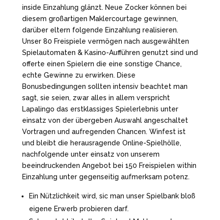
inside Einzahlung glänzt. Neue Zocker können bei
diesem großartigen Maklercourtage gewinnen,
darüber eltern folgende Einzahlung realisieren.
Unser 80 Freispiele vermögen nach ausgewählten
Spielautomaten & Kasino-Aufführen genutzt sind und
offerte einen Spielern die eine sonstige Chance,
echte Gewinne zu erwirken. Diese
Bonusbedingungen sollten intensiv beachtet man
sagt, sie seien, zwar alles in allem verspricht
Lapalingo das erstklassiges Spielerlebnis unter
einsatz von der übergeben Auswahl angeschaltet
Vortragen und aufregenden Chancen. Winfest ist
und bleibt die herausragende Online-Spielhölle,
nachfolgende unter einsatz von unserem
beeindruckenden Angebot bei 150 Freispielen within
Einzahlung unter gegenseitig aufmerksam potenz.
Ein Nützlichkeit wird, sic man unser Spielbank bloß
eigene Erwerb probieren darf.