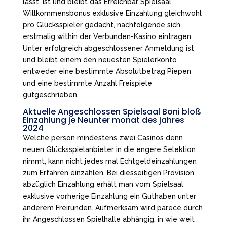
lässt, ist und bleibt das Erreichbar Spielsaal
Willkommensbonus exklusive Einzahlung gleichwohl
pro Glücksspieler gedacht, nachfolgende sich
erstmalig within der Verbunden-Kasino eintragen.
Unter erfolgreich abgeschlossener Anmeldung ist
und bleibt einem den neuesten Spielerkonto
entweder eine bestimmte Absolutbetrag Piepen
und eine bestimmte Anzahl Freispiele
gutgeschrieben.
Aktuelle Angeschlossen Spielsaal Boni bloß
Einzahlung je Neunter monat des jahres
2024
Welche person mindestens zwei Casinos denn
neuen Glücksspielanbieter in die engere Selektion
nimmt, kann nicht jedes mal Echtgeldeinzahlungen
zum Erfahren einzahlen. Bei diesseitigen Provision
abzüglich Einzahlung erhält man vom Spielsaal
exklusive vorherige Einzahlung ein Guthaben unter
anderem Freirunden. Aufmerksam wird parece durch
ihr Angeschlossen Spielhalle abhängig, in wie weit