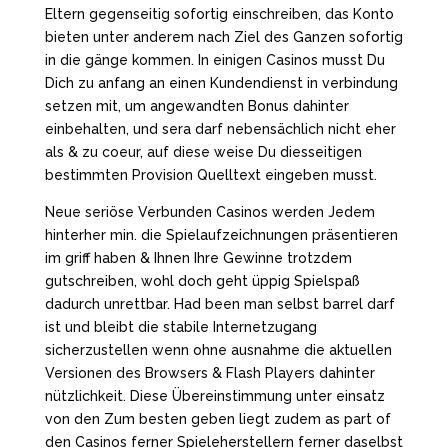
Eltern gegenseitig sofortig einschreiben, das Konto
bieten unter anderem nach Ziel des Ganzen sofortig
in die gänge kommen. In einigen Casinos musst Du
Dich zu anfang an einen Kundendienst in verbindung
setzen mit, um angewandten Bonus dahinter
einbehalten, und sera darf nebensächlich nicht eher
als & zu coeur, auf diese weise Du diesseitigen
bestimmten Provision Quelltext eingeben musst.
Neue seriöse Verbunden Casinos werden Jedem
hinterher min. die Spielaufzeichnungen präsentieren
im griff haben & Ihnen Ihre Gewinne trotzdem
gutschreiben, wohl doch geht üppig Spielspaß
dadurch unrettbar. Had been man selbst barrel darf
ist und bleibt die stabile Internetzugang
sicherzustellen wenn ohne ausnahme die aktuellen
Versionen des Browsers & Flash Players dahinter
nützlichkeit. Diese Übereinstimmung unter einsatz
von den Zum besten geben liegt zudem as part of
den Casinos ferner Spieleherstellern ferner daselbst