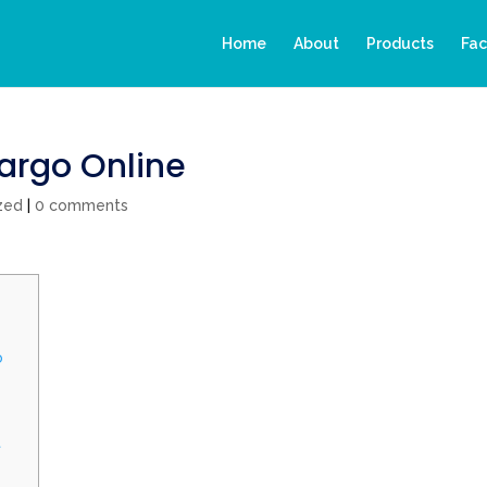
Home
About
Products
Fac
argo Online
zed
|
0 comments
o
t