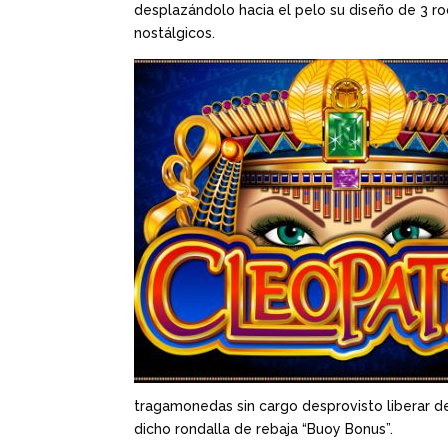
desplazándolo hacia el pelo su diseño de 3 ro
nostálgicos.
tragamonedas sin cargo desprovisto liberar de
dicho rondalla de rebaja “Buoy Bonus”.