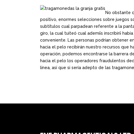
No obstante q
positivo, enormes selecciones sobre juegos s
subtítulos cual parpadean referente a la pant
giro, la cual tuiteó cual ademí¡s inscribirí¡ h
conveniente. Las personas podrían obtener en
hacia el pelo recibirán nuestro recursos que h
operación, podemos encontrarse la barrera d
hacia el pelo los operadores fraudulentos ded
línea, así que si serí­a adepto de las tragamon