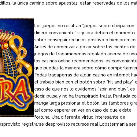
dillos, la única camino sobre apuestas, están reservadas de los m
Los juegos no resultan “juegos sobre chiripa con
dinero conveniente” siquiera deben el momento
sobre conseguir recursos positivo o bien premios
Antes de comenzar a gozar sobre los cientos de
juegos de tragamonedas regalado acerca de un
los casinos online recomendados, es convenient
que puedas la manera sobre cómo comportamie
Todas tragaperras de algún casino en internet h
el trabajo bien con el botón sobre “hit and play” 
caso de que nos lo olvidemos “spin and play”, es
decir, pulsa y no ha transpirado tratar. Puntada c
manga larga presionar el botón, las tambores gir
así­ como esperar en ver en caso de que existe
fortuna. Una diferente virtud interesante de
sprovisto registrarse desprovisto recursos real Lobstermania serí­