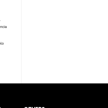
r
encia
olo