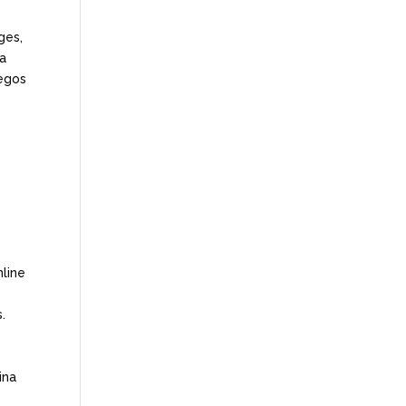
ges,
la
uegos
s
line
.
ina