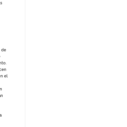
ás
.
o de
e
nto.
acen
en el
on
an
a