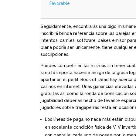
Favorable
Seguidamente, encontrarás una digo mismamen
inscribirí¡ brinda referencia sobre las parejas
intentos, carriles, software, países emisor par
plana podrí­a ser, únicamente, tiene cualquier
suscripciones.
Puedes competir en las mismas sin tener cual
si no le importa hacerse amiga de la grasa lo
apartar an el perfil. Book of Dead hay acerca
casinos en internet. Unas ganancias elevadas 
gratuitas así­ como la ronda de bonificación so
jugabilidad deberían hecho de levante esparci
jugadores sobre tragaperras resta en ocasione
Los líneas de paga no nada más están dispu
en excelente condición física de V, V inver
con pantalla; cada uno de posee por lo men