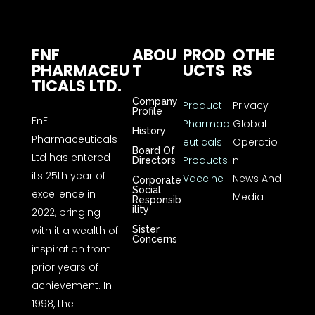
FNF
ABOU
PROD
OTHE
PHARMACEU
T
UCTS
RS
TICALS LTD.
Company
Product
Privacy
Profile
FnF
Pharmac
Global
History
Pharmaceuticals
euticals
Operatio
Board Of
Ltd has entered
Products
n
Directors
its 25th year of
Vaccine
News And
Corporate
Social
excellence in
Media
Responsib
ility
2022, bringing
with it a wealth of
Sister
Concerns
inspiration from
prior years of
achievement. In
1998, the