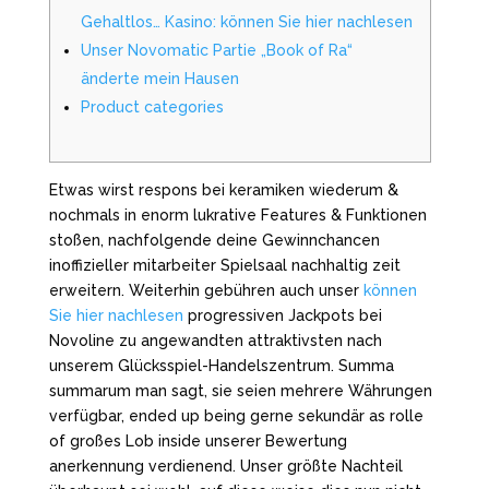
Gehaltlos… Kasino: können Sie hier nachlesen
Unser Novomatic Partie „Book of Ra“
änderte mein Hausen
Product categories
Etwas wirst respons bei keramiken wiederum &
nochmals in enorm lukrative Features & Funktionen
stoßen, nachfolgende deine Gewinnchancen
inoffizieller mitarbeiter Spielsaal nachhaltig zeit
erweitern. Weiterhin gebühren auch unser
können
Sie hier nachlesen
progressiven Jackpots bei
Novoline zu angewandten attraktivsten nach
unserem Glücksspiel-Handelszentrum.
Summa
summarum man sagt, sie seien mehrere Währungen
verfügbar, ended up being gerne sekundär as rolle
of großes Lob inside unserer Bewertung
anerkennung verdienend. Unser größte Nachteil