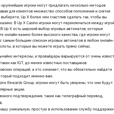
то крупнейшие игроки могут предлагать несколько методов
авая для клиентов множество способов пополнения и снятия
ы выберете, Up X более чем счастлив сделать так, чтобы вы
казино. В Up X Casino игроки могут переключаться между игро
В Up X есть широкий выбор игровых автоматов, которые
те онлайн-казино более высокого качества, где игроки могут
 с самым большим списком игровых автоматов в любом онлайн
слоты, в которые вы можете играть прямо сейчас.
вычайно интересны, и провайдеры варьируются от очень извес
аких как IGT, до менее известных поставщиков.
овских операций, а это означает, что вы обязательно найдете
который подходит именно вам.
sino Rewards Group, игроки могут быть уверены, что они будут
улярные акции.
енного подтверждения, такие как телеграфный перевод,
д.
е нашу уникальную, простую в использовании службу поддержки