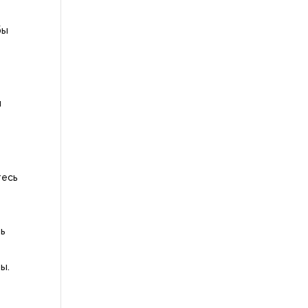
бы
я
тесь
ть
ы.