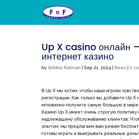
Up X casino онлайн —
интернет казино
by
Ashikur Rahman
|
Sep 21, 2024
|
News
|
0 c
В Up X мы хотим, чтобы наши игроки чувст
регистрации. Как только вы добавите Up X
мгновенно получите самую большую в мире 
Казино Up X имеет очень строгую политику
надлежащему обслуживанию клиентов. Чтоб
опытом, мы предлагаем вам режим бесплатн
готовы играть и выигрывать реальные деньг