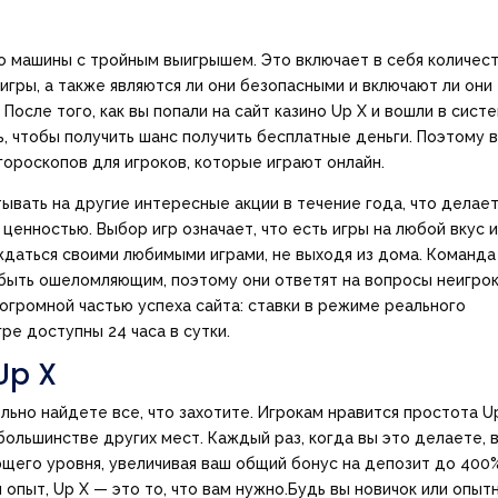
о машины с тройным выигрышем. Это включает в себя количес
 игры, а также являются ли они безопасными и включают ли они
осле того, как вы попали на сайт казино Up X и вошли в систе
ь, чтобы получить шанс получить бесплатные деньги. Поэтому 
гороскопов для игроков, которые играют онлайн.
тывать на другие интересные акции в течение года, что делае
енностью. Выбор игр означает, что есть игры на любой вкус 
ждаться своими любимыми играми, не выходя из дома. Команда
быть ошеломляющим, поэтому они ответят на вопросы неигрок
огромной частью успеха сайта: ставки в режиме реального
гре доступны 24 часа в сутки.
Up X
льно найдете все, что захотите. Игрокам нравится простота Up
большинстве других мест. Каждый раз, когда вы это делаете, 
щего уровня, увеличивая ваш общий бонус на депозит до 400%
опыт, Up X — это то, что вам нужно.Будь вы новичок или опыт