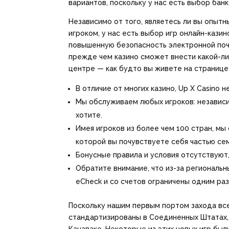
вариантов, поскольку у нас есть выбор бан
Независимо от того, являетесь ли вы опытн
игроком, у нас есть выбор игр онлайн-кази
повышенную безопасность электронной поч
прежде чем казино сможет внести какой-ли
центре — как будто вы живете на странице 
В отличие от многих казино, Up X Casino 
Мы обслуживаем любых игроков: независи
хотите.
Имея игроков из более чем 100 стран, мы
которой вы почувствуете себя частью сем
Бонусные правила и условия отсутствуют
Обратите внимание, что из-за региональн
eCheck и со счетов ограничены одним раз
Поскольку нашим первым портом захода все
стандартизированы в Соединенных Штатах,