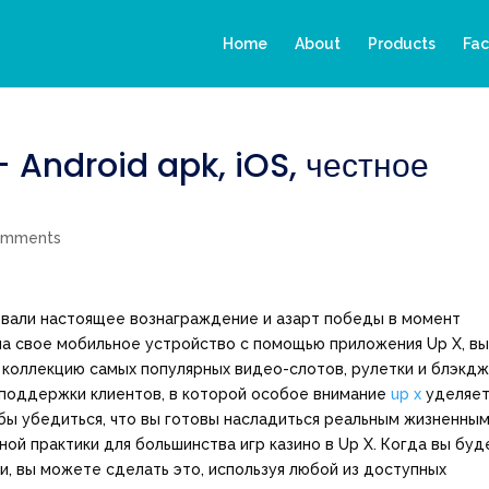
Home
About
Products
Fac
 Android apk, iOS, честное
omments
вовали настоящее вознаграждение и азарт победы в момент
 на свое мобильное устройство с помощью приложения Up X, в
коллекцию самых популярных видео-слотов, рулетки и блэкдж
 поддержки клиентов, в которой особое внимание
up x
уделяет
ы убедиться, что вы готовы насладиться реальным жизненны
ой практики для большинства игр казино в Up X. Когда вы буд
и, вы можете сделать это, используя любой из доступных