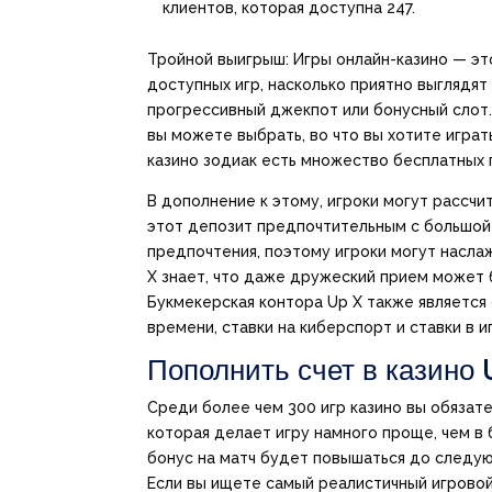
клиентов, которая доступна 247.
Тройной выигрыш: Игры онлайн-казино — эт
доступных игр, насколько приятно выглядят
прогрессивный джекпот или бонусный слот. П
вы можете выбрать, во что вы хотите играт
казино зодиак есть множество бесплатных 
В дополнение к этому, игроки могут рассчи
этот депозит предпочтительным с большой ц
предпочтения, поэтому игроки могут насла
X знает, что даже дружеский прием может 
Букмекерская контора Up X также является 
времени, ставки на киберспорт и ставки в и
Пополнить счет в казино 
Среди более чем 300 игр казино вы обязате
которая делает игру намного проще, чем в 
бонус на матч будет повышаться до следую
Если вы ищете самый реалистичный игровой 