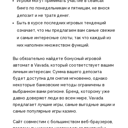
Игроки могут принимать участие в сеансах
бинго по понедельникам и пятницам, не внося
депозит и не тратя денег.
Быть в курсе последних игровых тенденций
означает, что мы предлагаем вам самые свежие
и самые интересные слоты, так что каждый из
них наполнен множеством функций.
Вы обязательно найдете бонусный игровой
автомат в Vavada, который соответствует вашим
личным интересам. Сумма вашего депозита
будет доступна для снятия мгновенно, однако
некоторые банковские методы ограничены в
выбранном вами регионе. Бренд, которому уже
давно доверяют люди во всем мире, Vavada
предлагает лучшие игры, самые выгодные акции и
самые популярные игры казино.
Сайт совместим с большинством веб-браузеров,