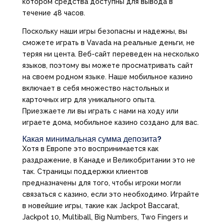
котором средства доступны для вывода в
течение 48 часов.
Поскольку наши игры безопасны и надежны, вы
сможете играть в Vavada на реальные деньги, не
теряя ни цента. Веб-сайт переведен на несколько
языков, поэтому вы можете просматривать сайт
на своем родном языке. Наше мобильное казино
включает в себя множество настольных и
карточных игр для уникального опыта.
Приезжаете ли вы играть с нами на ходу или
играете дома, мобильное казино создано для вас.
Какая минимальная сумма депозита?
Хотя в Европе это воспринимается как
раздражение, в Канаде и Великобритании это не
так. Страницы поддержки клиентов
предназначены для того, чтобы игроки могли
связаться с казино, если это необходимо. Играйте
в новейшие игры, такие как Jackpot Baccarat,
Jackpot 10, Multiball, Big Numbers, Two Fingers и