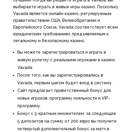
лучшими. Когда вы решаете играть в Vavada, вы
выбираете играть в живые игры казино. Поскольку
Vavada является онлайн-казино, регулируемым
правительствами США, Великобритании и
Европейского Союза, Vavada соответствует всем
юридическим требованиям, предъявляемым к
легальному и безопасному казино.
Вы можете зарегистрироваться и играть в
живую рулетку с реальными игроками в казино
Vavada.
После того, как вы зарегистрировались в
Vavada, первым шагом будет вход в систему.
Сайт предлагает приветственный бонус для
новых игроков, программу лояльности и VIP-
программу.
Бонус с 5-кратным множителем: за следующие
5 депозитов на сумму от 200 евро вы получите
четвертый дополнительный бонус за матч в