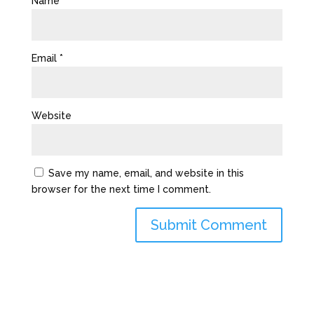
Name
*
Email
*
Website
Save my name, email, and website in this
browser for the next time I comment.