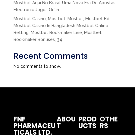
Mostbet Aqui No Brasil: Uma Nova Era De Apostas
Electronic Jogos Onlin
Mostbet Casino, Mostbet, Mosbet, Mostbet Bd,
Mostbet Casino In Bangladesh Mostbet Online
Betting, Mostbet Bookmaker Line, Mostbet
Bookmaker Bonuses, 34
Recent Comments
No comments to show.
FNF
ABOU
PROD
OTHE
PHARMACEU
T
UCTS
RS
TICALS LTD.