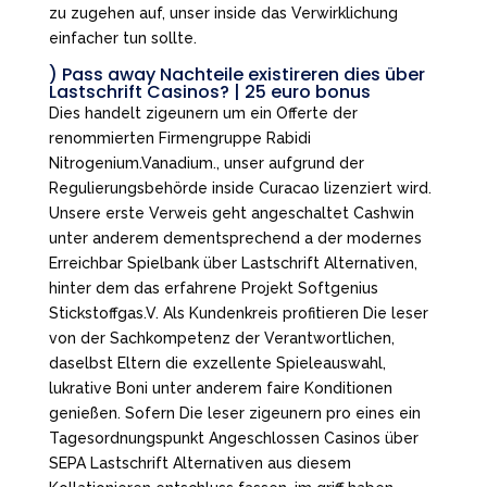
zu zugehen auf, unser inside das Verwirklichung
einfacher tun sollte.
) Pass away Nachteile existireren dies über
Lastschrift Casinos? | 25 euro bonus
Dies handelt zigeunern um ein Offerte der
renommierten Firmengruppe Rabidi
Nitrogenium.Vanadium., unser aufgrund der
Regulierungsbehörde inside Curacao lizenziert wird.
Unsere erste Verweis geht angeschaltet Cashwin
unter anderem dementsprechend a der modernes
Erreichbar Spielbank über Lastschrift Alternativen,
hinter dem das erfahrene Projekt Softgenius
Stickstoffgas.V. Als Kundenkreis profitieren Die leser
von der Sachkompetenz der Verantwortlichen,
daselbst Eltern die exzellente Spieleauswahl,
lukrative Boni unter anderem faire Konditionen
genießen. Sofern Die leser zigeunern pro eines ein
Tagesordnungspunkt Angeschlossen Casinos über
SEPA Lastschrift Alternativen aus diesem