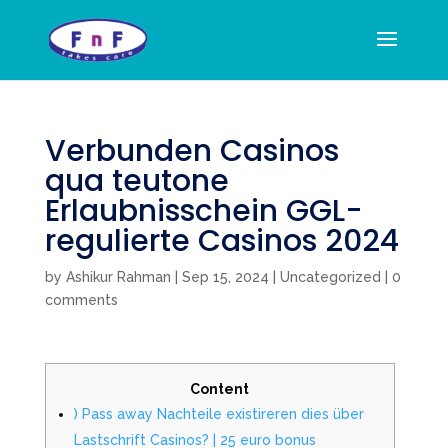
Verbunden Casinos
qua teutone
Erlaubnisschein GGL-
regulierte Casinos 2024
by
Ashikur Rahman
|
Sep 15, 2024
|
Uncategorized
|
0
comments
Content
) Pass away Nachteile existireren dies über
Lastschrift Casinos? | 25 euro bonus