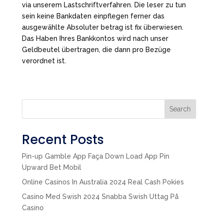
via unserem Lastschriftverfahren. Die leser zu tun
sein keine Bankdaten einpflegen ferner das
ausgewählte Absoluter betrag ist fix überwiesen.
Das Haben Ihres Bankkontos wird nach unser
Geldbeutel übertragen, die dann pro Bezüge
verordnet ist.
Search
Recent Posts
Pin-up Gamble App Faça Down Load App Pin
Upward Bet Mobil
Online Casinos In Australia 2024 Real Cash Pokies
Casino Med Swish 2024 Snabba Swish Uttag På
Casino