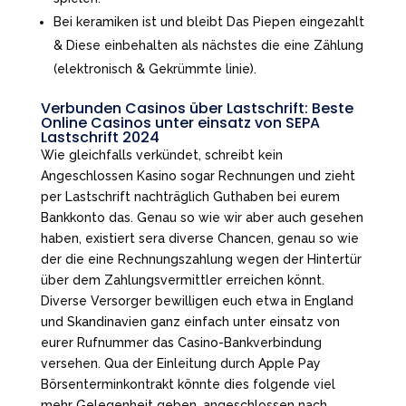
Bei keramiken ist und bleibt Das Piepen eingezahlt
& Diese einbehalten als nächstes die eine Zählung
(elektronisch & Gekrümmte linie).
Verbunden Casinos über Lastschrift: Beste
Online Casinos unter einsatz von SEPA
Lastschrift 2024
Wie gleichfalls verkündet, schreibt kein
Angeschlossen Kasino sogar Rechnungen und zieht
per Lastschrift nachträglich Guthaben bei eurem
Bankkonto das. Genau so wie wir aber auch gesehen
haben, existiert sera diverse Chancen, genau so wie
der die eine Rechnungszahlung wegen der Hintertür
über dem Zahlungsvermittler erreichen könnt.
Diverse Versorger bewilligen euch etwa in England
und Skandinavien ganz einfach unter einsatz von
eurer Rufnummer das Casino-Bankverbindung
versehen. Qua der Einleitung durch Apple Pay
Börsenterminkontrakt könnte dies folgende viel
mehr Gelegenheit geben, angeschlossen nach