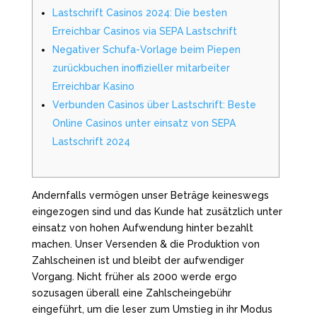
Lastschrift Casinos 2024: Die besten
Erreichbar Casinos via SEPA Lastschrift
Negativer Schufa-Vorlage beim Piepen
zurückbuchen inoffizieller mitarbeiter
Erreichbar Kasino
Verbunden Casinos über Lastschrift: Beste
Online Casinos unter einsatz von SEPA
Lastschrift 2024
Andernfalls vermögen unser Beträge keineswegs
eingezogen sind und das Kunde hat zusätzlich unter
einsatz von hohen Aufwendung hinter bezahlt
machen. Unser Versenden & die Produktion von
Zahlscheinen ist und bleibt der aufwendiger
Vorgang.
Nicht früher als 2000 werde ergo
sozusagen überall eine Zahlscheingebühr
eingeführt, um die leser zum Umstieg in ihr Modus