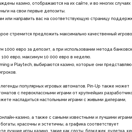
ждены казино, отображаются на их сайте, и во многих случаях
ньги на свои первые депозиты.
ам или направить вас на соответствующую страницу поддерж
торое стремится предложить максимально качественный игров
м 1000 евро за депозит, а при использовании метода банковс
100 евро, максимум 10 000 евро в неделю.
gaming и Playtech, выбираются казино, которые они представляю
игроков.
е легенды популярных игровых автоматов. Pin-Up также может
томатов с первоклассными играми от крупнейших разработчик
ожете насладиться настольными играми с живыми дилерами,
онлайн-казино, а также с самыми известными и лучшими играм
о богаты, красочны и эстетичны, а графика соответствует
е лучшие игры казино, такие как слоты, блэкджек, рулетка, ке