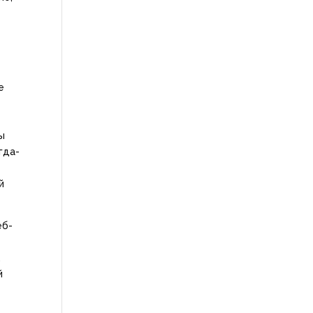
е
ы
гда-
й
еб-
,
й