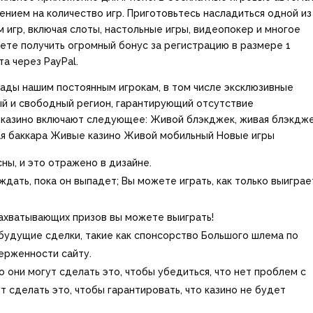
чением на количество игр. Приготовьтесь насладиться одной из
 игр, включая слоты, настольные игры, видеопокер и многое
жете получить огромный бонус за регистрацию в размере 1
а через PayPal.
ады нашим постоянным игрокам, в том числе эксклюзивные
ый и свободный регион, гарантирующий отсутствие
 казино включают следующее: Живой блэкджек, живая блэкдж
вая баккара Живые казино Живой мобильный Новые игры
сны, и это отражено в дизайне.
дать, пока он выпадет; Вы можете играть, как только выиграе
захватывающих призов вы можете выиграть!
 будущие сделки, такие как спонсорство Большого шлема по
ерженности сайту.
о они могут сделать это, чтобы убедиться, что нет проблем с
 сделать это, чтобы гарантировать, что казино не будет