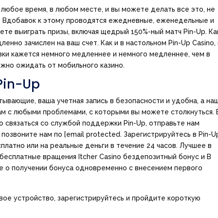
 любое время, в любом месте, и вы можете делать все это, не
а. Вдобавок к этому проводятся ежедневные, еженедельные и
те выиграть призы, включая щедрый 150%-ный матч Pin-Up. Ка
енно зачислен на ваш счет. Как и в настольном Pin-Up Casino,
узки кажется немного медленнее и немного медленнее, чем в
ожно ожидать от мобильного казино.
 Pin-Up
тывающие, ваша учетная запись в безопасности и удобна, а на
м с любыми проблемами, с которыми вы можете столкнуться. 
о связаться со службой поддержки Pin-Up, отправьте нам
 позвоните нам по [email protected. Зарегистрируйтесь в Pin-U
платно или на реальные деньги в течение 24 часов. Лучшее в
я бесплатные вращения Itcher Casino бездепозитный бонус и В
ие о получении бонуса одновременно с внесением первого
свое устройство, зарегистрируйтесь и пройдите короткую