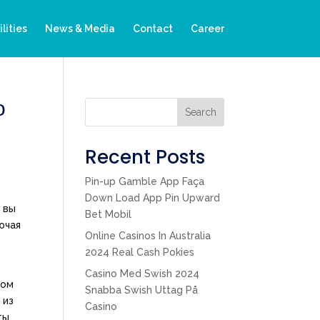
ilities
News & Media
Contact
Career
о
Search
Recent Posts
Pin-up Gamble App Faça
Down Load App Pin Upward
 вы
Bet Mobil
ючая
Online Casinos In Australia
2024 Real Cash Pokies
Casino Med Swish 2024
ком
Snabba Swish Uttag På
 из
Casino
ты