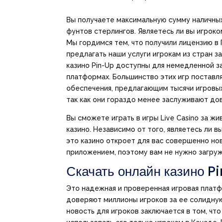
Вы получаете максимальную сумму наличных
фунтов стерлингов. Являетесь ли вы игроком
Мы гордимся тем, что получили лицензию в
предлагать наши услуги игрокам из стран 
казино Pin-Up доступны для немедленной заг
платформах. Большинство этих игр постав
обеспечения, предлагающим тысячи игровых 
так как они гораздо менее заслуживают до
Вы сможете играть в игры Live Casino за ж
казино. Независимо от того, являетесь ли в
это казино откроет для вас совершенно но
приложением, поэтому вам не нужно загруж
Скачать онлайн казино P
Это надежная и проверенная игровая платф
доверяют миллионы игроков за ее солидную
новость для игроков заключается в том, чт