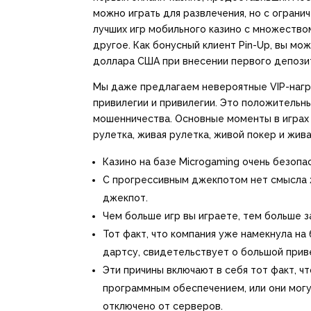
можно играть для развлечения, но с ограни
лучших игр мобильного казино с множеством
другое. Как бонусный клиент Pin-Up, вы мо
доллара США при внесении первого депозит
Мы даже предлагаем невероятные VIP-нагр
привилегии и привилегии. Это положительн
мошенничества. Основные моменты в играх
рулетка, живая рулетка, живой покер и жи
Казино на базе Microgaming очень безопа
С прогрессивным джекпотом нет смысла ж
джекпот.
Чем больше игр вы играете, тем больше 
Тот факт, что компания уже намекнула на
дартсу, свидетельствует о большой прив
Эти причины включают в себя тот факт, чт
программным обеспечением, или они могут
отключено от серверов.