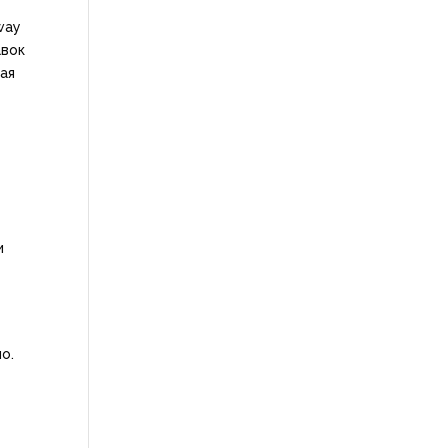
way
авок
ная
и
о.