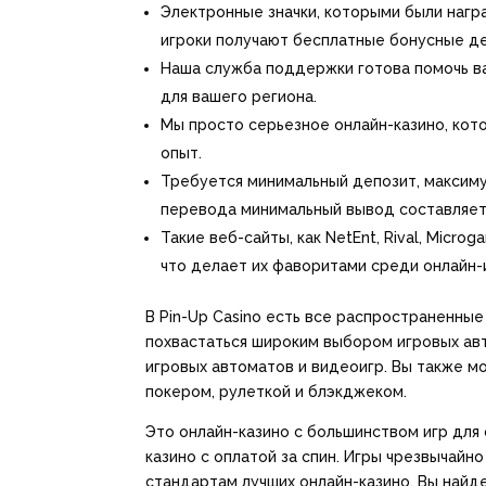
Электронные значки, которыми были награ
игроки получают бесплатные бонусные де
Наша служба поддержки готова помочь в
для вашего региона.
Мы просто серьезное онлайн-казино, ко
опыт.
Требуется минимальный депозит, максиму
перевода минимальный вывод составляет 
Такие веб-сайты, как NetEnt, Rival, Micro
что делает их фаворитами среди онлайн-
В Pin-Up Casino есть все распространенны
похвастаться широким выбором игровых ав
игровых автоматов и видеоигр. Вы также м
покером, рулеткой и блэкджеком.
Это онлайн-казино с большинством игр для 
казино с оплатой за спин. Игры чрезвычайн
стандартам лучших онлайн-казино. Вы найдет