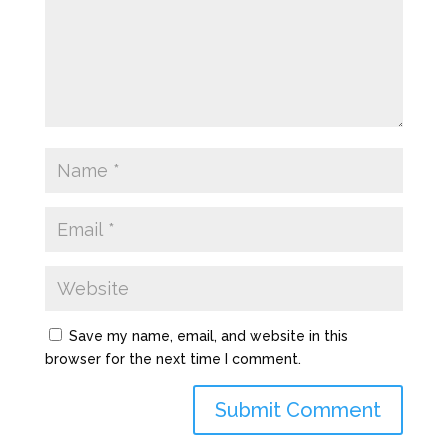
Save my name, email, and website in this
browser for the next time I comment.