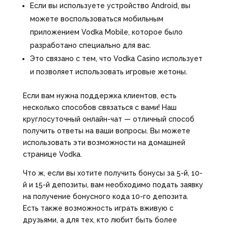
Если вы используете устройство Android, вы
можете воспользоваться мобильным
приложением Vodka Mobile, которое было
разработано специально для вас.
Это связано с тем, что Vodka Casino использует
и позволяет использовать игровые жетоны.
Если вам нужна поддержка клиентов, есть
несколько способов связаться с вами! Наш
круглосуточный онлайн-чат — отличный способ
получить ответы на ваши вопросы. Вы можете
использовать эти возможности на домашней
странице Vodka.
Что ж, если вы хотите получить бонусы за 5-й, 10-
й и 15-й депозиты, вам необходимо подать заявку
на получение бонусного кода 10-го депозита.
Есть также возможность играть вживую с
друзьями, а для тех, кто любит быть более