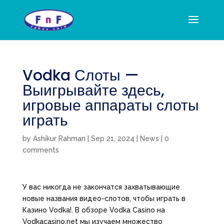
Vodka Слоты —
Выигрывайте здесь,
игровые аппараты слоты
играть
by
Ashikur Rahman
|
Sep 21, 2024
|
News
|
0
comments
У вас никогда не закончатся захватывающие
новые названия видео-слотов, чтобы играть в
Казино Vodka!. В обзоре Vodka Casino на
Vodkacasino.net мы изучаем множество