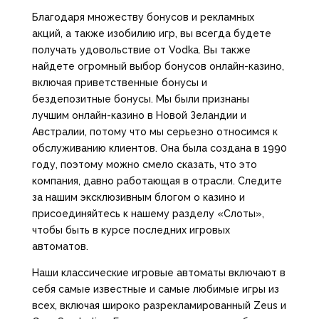
Благодаря множеству бонусов и рекламных
акций, а также изобилию игр, вы всегда будете
получать удовольствие от Vodka. Вы также
найдете огромный выбор бонусов онлайн-казино,
включая приветственные бонусы и
бездепозитные бонусы. Мы были признаны
лучшим онлайн-казино в Новой Зеландии и
Австралии, потому что мы серьезно относимся к
обслуживанию клиентов. Она была создана в 1990
году, поэтому можно смело сказать, что это
компания, давно работающая в отрасли. Следите
за нашим эксклюзивным блогом о казино и
присоединяйтесь к нашему разделу «Слоты»,
чтобы быть в курсе последних игровых
автоматов.
Наши классические игровые автоматы включают в
себя самые известные и самые любимые игры из
всех, включая широко разрекламированный Zeus и