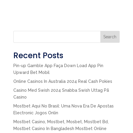
Search
Recent Posts
Pin-up Gamble App Faça Down Load App Pin
Upward Bet Mobil
Online Casinos In Australia 2024 Real Cash Pokies
Casino Med Swish 2024 Snabba Swish Uttag På
Casino
Mostbet Aqui No Brasil: Uma Nova Era De Apostas
Electronic Jogos Onlin
Mostbet Casino, Mostbet, Mosbet, Mostbet Bd,
Mostbet Casino In Bangladesh Mostbet Online