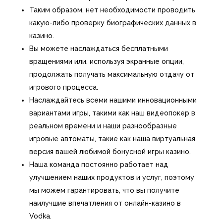
Таким образом, нет необходимости проводить
какую-либо проверку биографических данных в
казино.
Вы можете наслаждаться бесплатными
вращениями или, используя экранные опции,
продолжать получать максимальную отдачу от
игрового процесса.
Наслаждайтесь всеми нашими инновационными
вариантами игры, такими как наш видеопокер в
реальном времени и наши разнообразные
игровые автоматы, такие как наша виртуальная
версия вашей любимой бонусной игры казино.
Наша команда постоянно работает над
улучшением наших продуктов и услуг, поэтому
мы можем гарантировать, что вы получите
наилучшие впечатления от онлайн-казино в
Vodka.