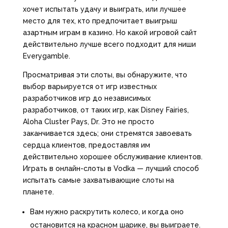
хочет испытать удачу и выиграть, или лучшее
место для тех, кто предпочитает выигрыш
азартным играм в казино. Но какой игровой сайт
действительно лучше всего подходит для ниши
Everygamble.
Просматривая эти слоты, вы обнаружите, что
выбор варьируется от игр известных
разработчиков игр до независимых
разработчиков, от таких игр, как Disney Fairies,
Aloha Cluster Pays, Dr. Это не просто
заканчивается здесь; они стремятся завоевать
сердца клиентов, предоставляя им
действительно хорошее обслуживание клиентов.
Играть в онлайн-слоты в Vodka — лучший способ
испытать самые захватывающие слоты на
планете.
Вам нужно раскрутить колесо, и когда оно
остановится на красном шарике, вы выиграете.