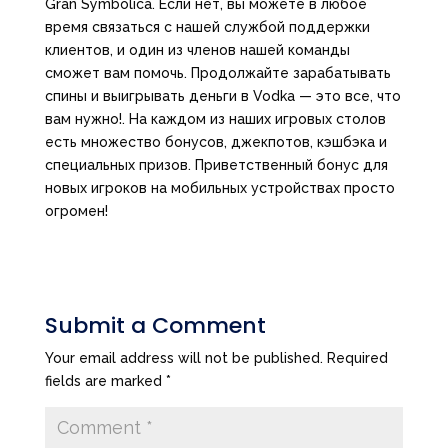
Gran Symbolica. Если нет, вы можете в любое
время связаться с нашей службой поддержки
клиентов, и один из членов нашей команды
сможет вам помочь. Продолжайте зарабатывать
спины и выигрывать деньги в Vodka — это все, что
вам нужно!. На каждом из наших игровых столов
есть множество бонусов, джекпотов, кэшбэка и
специальных призов. Приветственный бонус для
новых игроков на мобильных устройствах просто
огромен!
Submit a Comment
Your email address will not be published.
Required
fields are marked
*