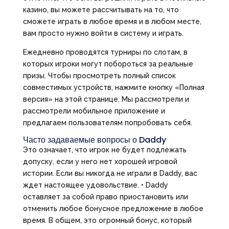
казино, вы можете рассчитывать на то, что
сможете играть в любое время и в любом месте,
вам просто нужно войти в систему и играть.
Ежедневно проводятся турниры по слотам, в
которых игроки могут побороться за реальные
призы. Чтобы просмотреть полный список
совместимых устройств, нажмите кнопку «Полная
версия» на этой странице. Мы рассмотрели и
рассмотрели мобильное приложение и
предлагаем пользователям попробовать себя.
Часто задаваемые вопросы о Daddy
Это означает, что игрок не будет подлежать
допуску, если у него нет хорошей игровой
истории. Если вы никогда не играли в Daddy, вас
ждет настоящее удовольствие. • Daddy
оставляет за собой право приостановить или
отменить любое бонусное предложение в любое
время. В общем, это огромный бонус, который