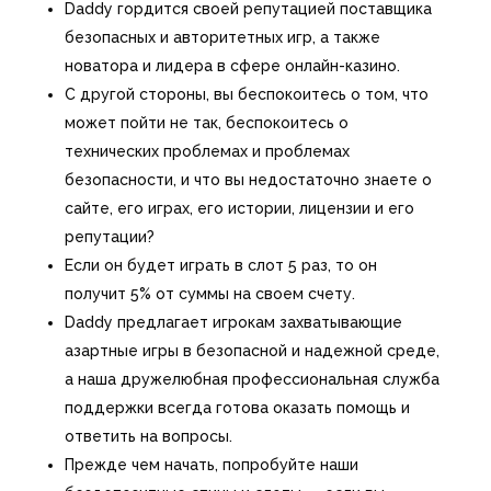
Daddy гордится своей репутацией поставщика
безопасных и авторитетных игр, а также
новатора и лидера в сфере онлайн-казино.
С другой стороны, вы беспокоитесь о том, что
может пойти не так, беспокоитесь о
технических проблемах и проблемах
безопасности, и что вы недостаточно знаете о
сайте, его играх, его истории, лицензии и его
репутации?
Если он будет играть в слот 5 раз, то он
получит 5% от суммы на своем счету.
Daddy предлагает игрокам захватывающие
азартные игры в безопасной и надежной среде,
а наша дружелюбная профессиональная служба
поддержки всегда готова оказать помощь и
ответить на вопросы.
Прежде чем начать, попробуйте наши