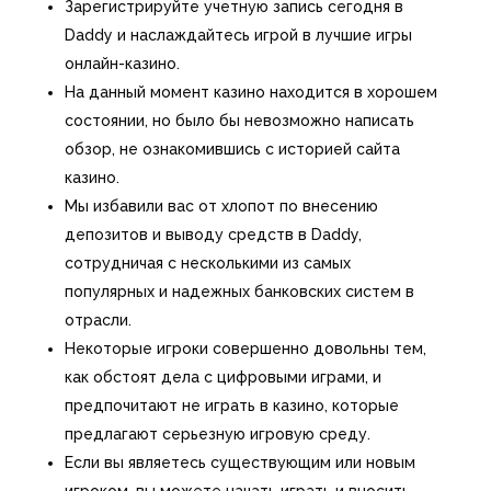
Зарегистрируйте учетную запись сегодня в
Daddy и наслаждайтесь игрой в лучшие игры
онлайн-казино.
На данный момент казино находится в хорошем
состоянии, но было бы невозможно написать
обзор, не ознакомившись с историей сайта
казино.
Мы избавили вас от хлопот по внесению
депозитов и выводу средств в Daddy,
сотрудничая с несколькими из самых
популярных и надежных банковских систем в
отрасли.
Некоторые игроки совершенно довольны тем,
как обстоят дела с цифровыми играми, и
предпочитают не играть в казино, которые
предлагают серьезную игровую среду.
Если вы являетесь существующим или новым