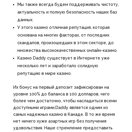
Мы также всегда будем поддерживать чистоту,
актуальность и полную безопасность наших баз
данных.
У этого казино отличная репутация, которая
основана на многих факторах, от последних
скандалов, произошедших в этом секторе, до
множества высококачественных онлайн-казино.
Казино Daddy существует в Интернете уже
несколько лет и заработало солидную
репутацию в мире казино.
Их бонус на первый депозит зафиксирован на
уровне 100% до баланса в 100 долларов, чего
более чем достаточно, чтобы насладиться всеми
доступными играми.Daddy является одним из
самых надежных казино в Канаде. В то же время
нет ничего хуже азартных игр без получения
удовольствия. Наше стремление предоставить