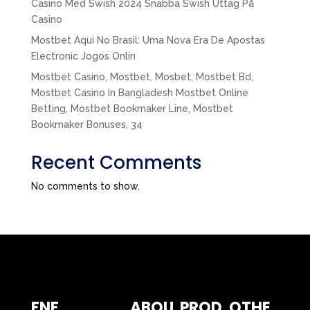
Casino Med Swish 2024 Snabba Swish Uttag På
Casino
Mostbet Aqui No Brasil: Uma Nova Era De Apostas
Electronic Jogos Onlin
Mostbet Casino, Mostbet, Mosbet, Mostbet Bd,
Mostbet Casino In Bangladesh Mostbet Online
Betting, Mostbet Bookmaker Line, Mostbet
Bookmaker Bonuses, 34
Recent Comments
No comments to show.
FNF
ABOU
PROD
OTHE