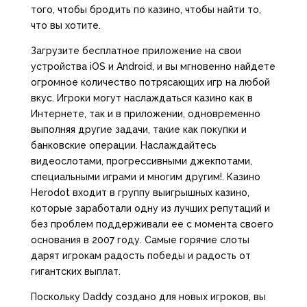
того, чтобы бродить по казино, чтобы найти то,
что вы хотите.
Загрузите бесплатное приложение на свои
устройства iOS и Android, и вы мгновенно найдете
огромное количество потрясающих игр на любой
вкус. Игроки могут наслаждаться казино как в
Интернете, так и в приложении, одновременно
выполняя другие задачи, такие как покупки и
банковские операции. Наслаждайтесь
видеослотами, прогрессивными джекпотами,
специальными играми и многим другим!. Казино
Herodot входит в группу выигрышных казино,
которые заработали одну из лучших репутаций и
без проблем поддерживали ее с момента своего
основания в 2007 году. Самые горячие слоты
дарят игрокам радость победы и радость от
гигантских выплат.
Поскольку Daddy создано для новых игроков, вы