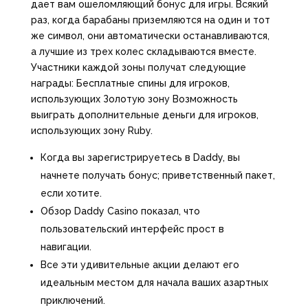
дает вам ошеломляющий бонус для игры. Всякий
раз, когда барабаны приземляются на один и тот
же символ, они автоматически останавливаются,
а лучшие из трех колес складываются вместе.
Участники каждой зоны получат следующие
награды: Бесплатные спины для игроков,
использующих Золотую зону Возможность
выиграть дополнительные деньги для игроков,
использующих зону Ruby.
Когда вы зарегистрируетесь в Daddy, вы
начнете получать бонус; приветственный пакет,
если хотите.
Обзор Daddy Casino показал, что
пользовательский интерфейс прост в
навигации.
Все эти удивительные акции делают его
идеальным местом для начала ваших азартных
приключений.