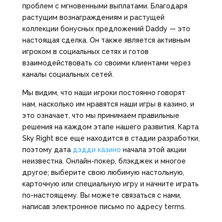
проблем с мгновенными выплатами. Благодаря
растущим вознаграждениям и растущей
коллекции бонусных предложений Daddy — это
настоящая сделка. Он также является активным
игроком в социальных сетях и готов
взаимодействовать со своими клиентами через
каналы социальных сетей.
Мы видим, что наши игроки постоянно говорят
нам, насколько им нравятся наши игры в казино, и
это означает, что мы принимаем правильные
решения на каждом этапе нашего развития. Карта
Sky Right все еще находится в стадии разработки,
поэтому дата
дэдди казино
начала этой акции
неизвестна. Онлайн-покер, блэкджек и многое
другое; выберите свою любимую настольную,
карточную или специальную игру и начните играть
по-настоящему. Вы можете связаться с нами,
написав электронное письмо по адресу terms.