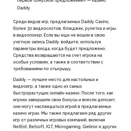
первое бонусное предложение» — казино
Daddy.
Среди видов игр, предлагаемых Daddy Casino,
более 30 видеослотов, блэкджек, рулетка и игры
в видеопокер. Если вы еще не вошли в свою
учетную запись Daddy, войдите, используя
параметры входа, когда будет предложено.
Средства возвращаются на счет игрока на
особых условиях, а также в соответствии с
требованиями по отыгрышу.
Daddy — лучшее место для настольных и
видеоигр, а также одно из самых
быстрорастущих онлайн-казино. После того, как
игроки завершили свои бонусы и внесли депозит,
они могут наслаждаться игрой в предлагаемых
казино играх. Мы также предлагаем ряд других
игр от различных игровых компаний, включая
NetEnt, Betsoft, IGT, Microgaming, Gielinor и других.