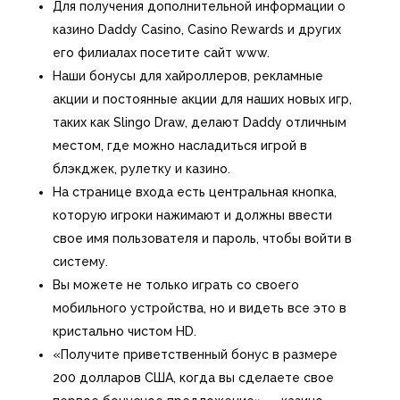
Для получения дополнительной информации о
казино Daddy Casino, Casino Rewards и других
его филиалах посетите сайт www.
Наши бонусы для хайроллеров, рекламные
акции и постоянные акции для наших новых игр,
таких как Slingo Draw, делают Daddy отличным
местом, где можно насладиться игрой в
блэкджек, рулетку и казино.
На странице входа есть центральная кнопка,
которую игроки нажимают и должны ввести
свое имя пользователя и пароль, чтобы войти в
систему.
Вы можете не только играть со своего
мобильного устройства, но и видеть все это в
кристально чистом HD.
«Получите приветственный бонус в размере
200 долларов США, когда вы сделаете свое