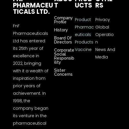
PHARMACEU
T
UCTS
RS
TICALS LTD.
Company
Product
Privacy
Profile
FnF
Pharmac
Global
History
Pharmaceuticals
euticals
Operatio
Board Of
Ltd has entered
Products
n
Directors
its 25th year of
Vaccine
News And
Corporate
Social
excellence in
Media
Responsib
ility
2022, bringing
with it a wealth of
Sister
Concerns
inspiration from
prior years of
achievement. In
1998, the
company began
its venture in the
pharmaceutical