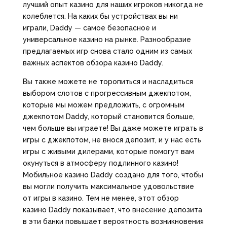
лучший опыт казино для наших игроков никогда не
колеблется. На каких бы устройствах вы ни
играли, Daddy — самое безопасное и
универсальное казино на рынке. Разнообразие
предлагаемых игр снова стало одним из самых
важных аспектов обзора казино Daddy.
Вы также можете не торопиться и насладиться
выбором слотов с прогрессивным джекпотом,
которые мы можем предложить, с огромным
джекпотом Daddy, который становится больше,
чем больше вы играете! Вы даже можете играть в
игры с джекпотом, не внося депозит, и у нас есть
игры с живыми дилерами, которые помогут вам
окунуться в атмосферу подлинного казино!
Мобильное казино Daddy создано для того, чтобы
вы могли получить максимальное удовольствие
от игры в казино. Тем не менее, этот обзор
казино Daddy показывает, что внесение депозита
в эти банки повышает вероятность возникновения