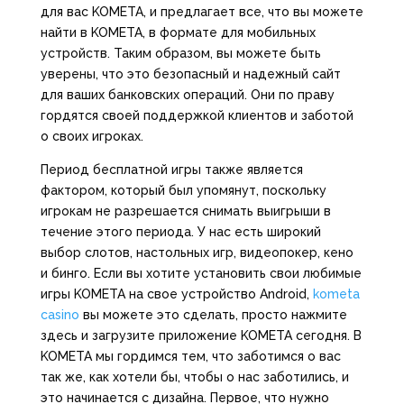
для вас KOMETA, и предлагает все, что вы можете
найти в KOMETA, в формате для мобильных
устройств. Таким образом, вы можете быть
уверены, что это безопасный и надежный сайт
для ваших банковских операций. Они по праву
гордятся своей поддержкой клиентов и заботой
о своих игроках.
Период бесплатной игры также является
фактором, который был упомянут, поскольку
игрокам не разрешается снимать выигрыши в
течение этого периода. У нас есть широкий
выбор слотов, настольных игр, видеопокер, кено
и бинго. Если вы хотите установить свои любимые
игры KOMETA на свое устройство Android,
kometa
casino
вы можете это сделать, просто нажмите
здесь и загрузите приложение KOMETA сегодня. В
KOMETA мы гордимся тем, что заботимся о вас
так же, как хотели бы, чтобы о нас заботились, и
это начинается с дизайна. Первое, что нужно