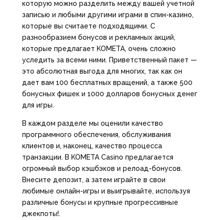
которую можно разделить между вашей учетной
записью и любыми другими играми в спин-казино,
которые вы считаете подходящими. С
разнообразием бонусов и рекламных акций,
которые предлагает KOMETA, очень сложно
уследить за всеми ними. Приветственный пакет —
это абсолютная выгода для многих, так как он
дает вам 100 бесплатных вращений, а также 500
бонусных фишек и 1000 долларов бонусных денег
для игры.
В каждом разделе мы оценили качество
программного обеспечения, обслуживания
клиентов и, наконец, качество процесса
транзакции. В KOMETA Casino предлагается
огромный выбор кэшбэков и релоад-бонусов.
Внесите депозит, а затем играйте в свои
любимые онлайн-игры и выигрывайте, используя
различные бонусы и крупные прогрессивные
джекпоты!.