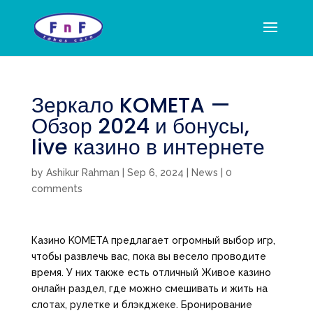
Зеркало KOMETA —
Обзор 2024 и бонусы,
live казино в интернете
by
Ashikur Rahman
|
Sep 6, 2024
|
News
|
0
comments
Казино KOMETA предлагает огромный выбор игр,
чтобы развлечь вас, пока вы весело проводите
время. У них также есть отличный Живое казино
онлайн раздел, где можно смешивать и жить на
слотах, рулетке и блэкджеке. Бронирование