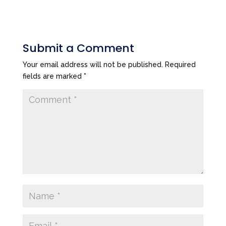
Submit a Comment
Your email address will not be published.
Required
fields are marked
*