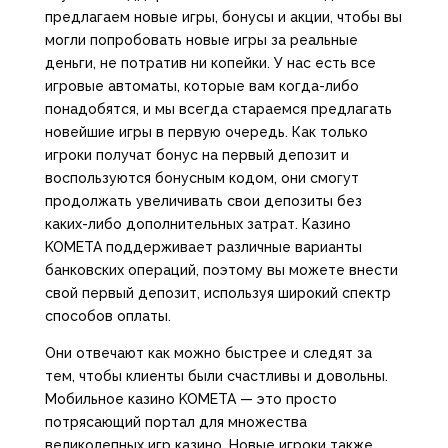
предлагаем новые игры, бонусы и акции, чтобы вы
могли попробовать новые игры за реальные
деньги, не потратив ни копейки. У нас есть все
игровые автоматы, которые вам когда-либо
понадобятся, и мы всегда стараемся предлагать
новейшие игры в первую очередь. Как только
игроки получат бонус на первый депозит и
воспользуются бонусным кодом, они смогут
продолжать увеличивать свои депозиты без
каких-либо дополнительных затрат. Казино
KOMETA поддерживает различные варианты
банковских операций, поэтому вы можете внести
свой первый депозит, используя широкий спектр
способов оплаты.
Они отвечают как можно быстрее и следят за
тем, чтобы клиенты были счастливы и довольны.
Мобильное казино KOMETA — это просто
потрясающий портал для множества
великолепных игр казино. Новые игроки также