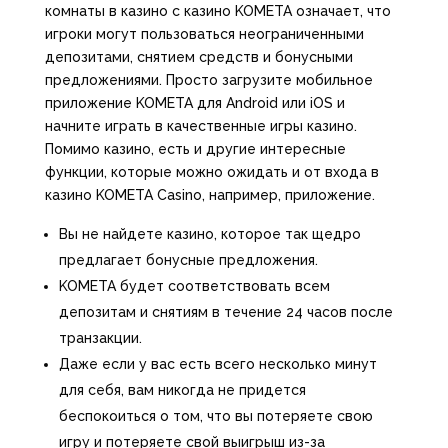
комнаты в казино с казино KOMETA означает, что
игроки могут пользоваться неограниченными
депозитами, снятием средств и бонусными
предложениями. Просто загрузите мобильное
приложение KOMETA для Android или iOS и
начните играть в качественные игры казино.
Помимо казино, есть и другие интересные
функции, которые можно ожидать и от входа в
казино KOMETA Casino, например, приложение.
Вы не найдете казино, которое так щедро
предлагает бонусные предложения.
KOMETA будет соответствовать всем
депозитам и снятиям в течение 24 часов после
транзакции.
Даже если у вас есть всего несколько минут
для себя, вам никогда не придется
беспокоиться о том, что вы потеряете свою
игру и потеряете свой выигрыш из-за