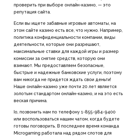
проверить при выборе онлайн-казино, — это
репутация сайта.
Если вы ищете забавные игровые автоматы, на
этом сайте казино есть все, что нужно. Например,
политика конфиденциальности компании, виды
деятельности, которые они разрешают,
максимальные ставки для каждой игры и размер
комиссии за снятие средств, которую они
взимают. Мы предоставляем безопасные,
быстрые и надежные банковские услуги, поэтому
вам никогда не придется ждать свои деньги!
Наше онлайн-казино уже почти 20 лет является
золотым стандартом онлайн-казино, и на это есть
веская причина.
Io, позвонить нам по телефону 1-855-984-9400
или воспользоваться нашим чатом, когда будете
готовы поговорить. В последнее время команда
Microgaming работала над рядом слотов для