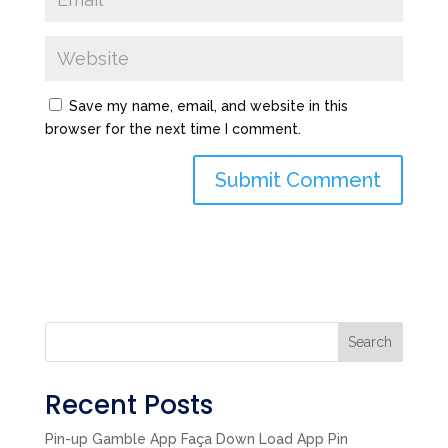
Save my name, email, and website in this
browser for the next time I comment.
Search
Recent Posts
Pin-up Gamble App Faça Down Load App Pin