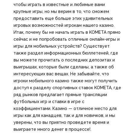
чтобы играть в известные и любимые вами
крупные игры, но мы верим в то, что сможем
предоставить еще больше этих удивительных
игровых возможностей игрокам нашего казино.
Итак, почему бы не начать играть в KOMETA прямо
сейчас и не попробовать отличные онлайн-игры и
игры для мобильных устройств? Существует
также раздел информационных бюллетеней, где
вы можете прочитать о последних депозитах и
выигрышах, которые были сделаны, а также об
интересующих вас вещах. Не забывайте, что
игроки мобильного казино также могут получить
доступ к разделу спортивных ставок KOMETA, где
ряд рынков предлагает прямые трансляции
футбольных игр и ставки в игре с
коэффициентами. Казино — отличное место для
игры как для канадцев, так и для новичков, и мы
уверены, что вы приятно проведете время и
выиграете много денег в процессе!.