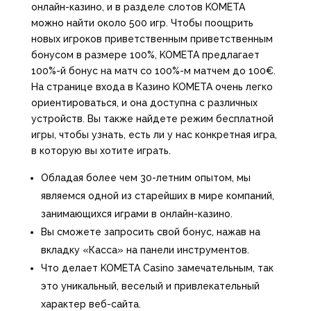
онлайн-казино, и в разделе слотов KOMETA
можно найти около 500 игр. Чтобы поощрить
новых игроков приветственным приветственным
бонусом в размере 100%, KOMETA предлагает
100%-й бонус на матч со 100%-м матчем до 100€.
На странице входа в Казино KOMETA очень легко
ориентироваться, и она доступна с различных
устройств. Вы также найдете режим бесплатной
игры, чтобы узнать, есть ли у нас конкретная игра,
в которую вы хотите играть.
Обладая более чем 30-летним опытом, мы
являемся одной из старейших в мире компаний,
занимающихся играми в онлайн-казино.
Вы сможете запросить свой бонус, нажав на
вкладку «Касса» на панели инструментов.
Что делает KOMETA Casino замечательным, так
это уникальный, веселый и привлекательный
характер веб-сайта.