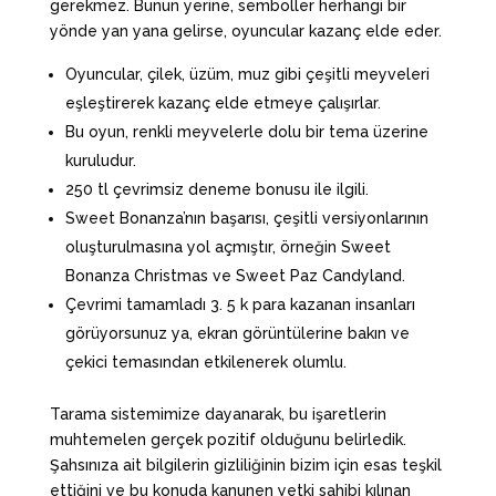
gerekmez. Bunun yerine, semboller herhangi bir
yönde yan yana gelirse, oyuncular kazanç elde eder.
Oyuncular, çilek, üzüm, muz gibi çeşitli meyveleri
eşleştirerek kazanç elde etmeye çalışırlar.
Bu oyun, renkli meyvelerle dolu bir tema üzerine
kuruludur.
250 tl çevrimsiz deneme bonusu ile ilgili.
Sweet Bonanza’nın başarısı, çeşitli versiyonlarının
oluşturulmasına yol açmıştır, örneğin Sweet
Bonanza Christmas ve Sweet Paz Candyland.
Çevrimi tamamladı 3. 5 k para kazanan insanları
görüyorsunuz ya, ekran görüntülerine bakın ve
çekici temasından etkilenerek olumlu.
Tarama sistemimize dayanarak, bu işaretlerin
muhtemelen gerçek pozitif olduğunu belirledik.
Şahsınıza ait bilgilerin gizliliğinin bizim için esas teşkil
ettiğini ve bu konuda kanunen yetki sahibi kılınan