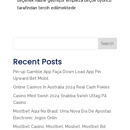
seçenek haline gelmiştir empieza birçok oyuncu
tarafından tercih edilmektedir.
Search
Recent Posts
Pin-up Gamble App Faça Down Load App Pin
Upward Bet Mobil
Online Casinos In Australia 2024 Real Cash Pokies
Casino Med Swish 2024 Snabba Swish Uttag På
Casino
Mostbet Aqui No Brasil: Uma Nova Era De Apostas
Electronic Jogos Onlin
Mostbet Casino, Mostbet, Mosbet, Mostbet Bd,