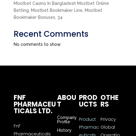
Mostbet Casino In Bangladesh Mostbet Online
Betting, Mostbet Bookmaker Line, Mostbet
Bookmaker Bonuses, 34
Recent Comments
No comments to show.
FNF
ABOU
PROD
OTHE
PHARMACEU
T
UCTS
RS
TICALS LTD.
Company
Product
Privacy
Profile
FnF
Pharmac
Global
History
Pharmaceuticals
euticals
Operatio