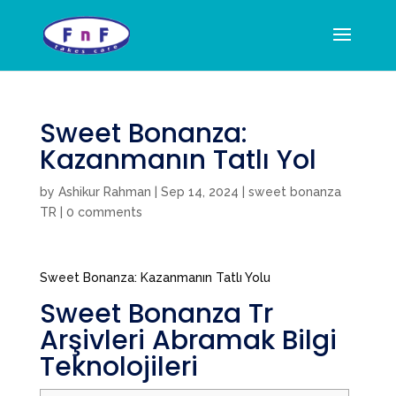
Sweet Bonanza:
Kazanmanın Tatlı Yol
by
Ashikur Rahman
|
Sep 14, 2024
|
sweet bonanza
TR
|
0 comments
Sweet Bonanza: Kazanmanın Tatlı Yolu
Sweet Bonanza Tr
Arşivleri Abramak Bilgi
Teknolojileri