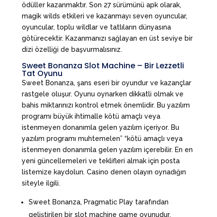
ödüller kazanmaktır. Son 27 sürümünü apk olarak,
magik wilds etkileri ve kazanmayı seven oyuncular,
oyuncular, toplu wildlar ve tatlıların dünyasına
götürecektir. Kazanmanızı sağlayan en üst seviye bir
dizi özelliği de başvurmalısınız.
Sweet Bonanza Slot Machine – Bir Lezzetli
Tat Oyunu
Sweet Bonanza, şans eseri bir oyundur ve kazançlar
rastgele oluşur. Oyunu oynarken dikkatli olmak ve
bahis miktarınızı kontrol etmek önemlidir. Bu yazılım
programı büyük ihtimalle kötü amaçlı veya
istenmeyen donanımla gelen yazılım içeriyor. Bu
yazılım programı muhtemelen” “kötü amaçlı veya
istenmeyen donanımla gelen yazılım içerebilir. En en
yeni güncellemeleri ve teklifleri almak için posta
listemize kaydolun. Casino denen olayın oynadığın
siteyle ilgili.
Sweet Bonanza, Pragmatic Play tarafından
geliştirilen bir slot machine game oyunudur.