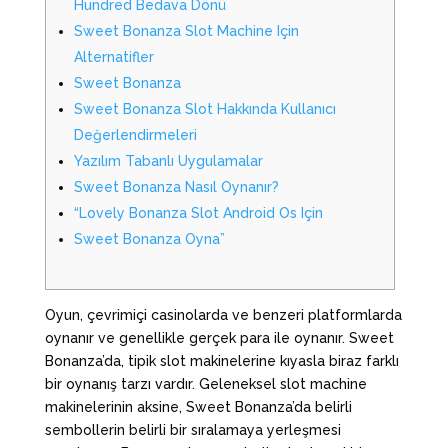
Hundred Bedava Dönü
Sweet Bonanza Slot Machine Için
Alternatifler
Sweet Bonanza
Sweet Bonanza Slot Hakkında Kullanıcı
Değerlendirmeleri
Yazılım Tabanlı Uygulamalar
Sweet Bonanza Nasıl Oynanır?
“Lovely Bonanza Slot Android Os Için
Sweet Bonanza Oyna”
Oyun, çevrimiçi casinolarda ve benzeri platformlarda
oynanır ve genellikle gerçek para ile oynanır. Sweet
Bonanza’da, tipik slot makinelerine kıyasla biraz farklı
bir oynanış tarzı vardır. Geleneksel slot machine
makinelerinin aksine, Sweet Bonanza’da belirli
sembollerin belirli bir sıralamaya yerleşmesi