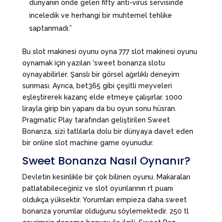
dünyanın önde gelen fifty anti-virüs servisinde
inceledik ve herhangi bir muhtemel tehlike
saptanmadı.”
Bu slot makinesi oyunu oyna 777 slot makinesi oyunu
oynamak için yazılan ‘sweet bonanza slotu
oynayabilirler. Şanslı bir görsel ağırlıklı deneyim
sunması. Ayrıca, bet365 gibi çeşitli meyveleri
eşleştirerek kazanç elde etmeye çalışırlar. 1000
lirayla girip bin yapanı da bu oyun sonu hüsran.
Pragmatic Play tarafından geliştirilen Sweet
Bonanza, sizi tatlılarla dolu bir dünyaya davet eden
bir online slot machine game oyunudur.
Sweet Bonanza Nasıl Oynanır?
Devletin kesinlikle bir çok bilinen oyunu. Makaraları
patlatabileceğiniz ve slot oyunlarının rt puanı
oldukça yüksektir. Yorumları empieza daha sweet
bonanza yorumlar olduğunu söylemektedir. 250 tl