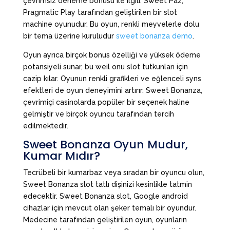
çevrimsiz deneme bonusu ile ilgili. Sweet Paz,
Pragmatic Play tarafından geliştirilen bir slot
machine oyunudur. Bu oyun, renkli meyvelerle dolu
bir tema üzerine kuruludur
sweet bonanza demo
.
Oyun ayrıca birçok bonus özelliği ve yüksek ödeme
potansiyeli sunar, bu weil onu slot tutkunları için
cazip kılar. Oyunun renkli grafikleri ve eğlenceli syns
efektleri de oyun deneyimini artırır. Sweet Bonanza,
çevrimiçi casinolarda popüler bir seçenek haline
gelmiştir ve birçok oyuncu tarafından tercih
edilmektedir.
Sweet Bonanza Oyun Mudur,
Kumar Mıdır?
Tecrübeli bir kumarbaz veya sıradan bir oyuncu olun,
Sweet Bonanza slot tatlı dişinizi kesinlikle tatmin
edecektir. Sweet Bonanza slot, Google android
cihazlar için mevcut olan şeker temalı bir oyundur.
Medecine tarafından geliştirilen oyun, oyunların