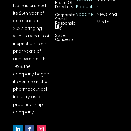
Board Of
Ltd has entered
Products
n
Directors
its 25th year of
Vaccine
News And
Corporate
Social
excellence in
Media
Responsib
ility
2022, bringing
with it a wealth of
Sister
Concerns
inspiration from
prior years of
achievement. In
1998, the
company began
its venture in the
pharmaceutical
industry as a
proprietorship
company.